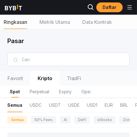
Daftar
Ringkasan
Metrik Utama
Data Kontrak
Pasar
Favorit
Kripto
TradFi
Spot
Perpetual
Expiry
Opsi
Semua
USDC
USDT
USDE
USD1
EUR
BRL
Semua
50% Fees
AI
DeFi
xStocks
Zona P