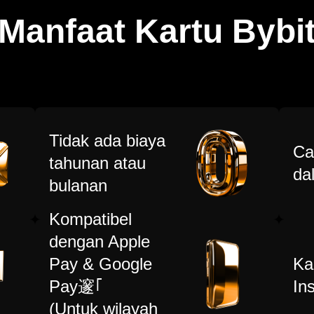
Manfaat Kartu Bybi
Tidak ada biaya
Ca
tahunan atau
da
bulanan
Kompatibel
dengan Apple
Pay & Google
Ka
Pay邃｢
In
(Untuk wilayah