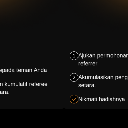
Ajukan permohonan
referrer
 kepada teman Anda
Akumulasikan penge
 kumulatif referee
setara.
ara.
Nikmati hadiahnya