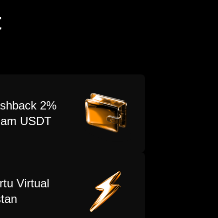
t
shback 2%
lam USDT
rtu Virtual
stan