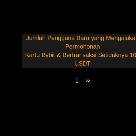
Jumlah Pengguna Baru yang Mengajuka
Permohonan
Kartu Bybit & Bertransaksi Setidaknya 1
USDT
1 – ∞