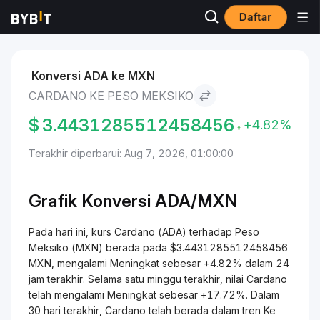
Daftar
Pasar
Harga Cardano ADA
Cardano to Peso Meksiko
Konversi ADA ke MXN
CARDANO KE PESO MEKSIKO
$
3.4431285512458456
+4.82%
Terakhir diperbarui: Aug 7, 2026, 01:00:00
Grafik Konversi
ADA/
MXN
Pada hari ini, kurs Cardano (ADA) terhadap Peso
Meksiko (MXN) berada pada $3.4431285512458456
MXN, mengalami Meningkat sebesar +4.82% dalam 24
jam terakhir. Selama satu minggu terakhir, nilai Cardano
telah mengalami Meningkat sebesar +17.72%. Dalam
30 hari terakhir, Cardano telah berada dalam tren Ke