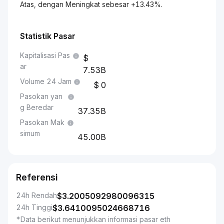
Atas, dengan Meningkat sebesar +13.43%.
Statistik Pasar
Kapitalisasi Pas
ar
7.53B
Volume 24 Jam
0
Pasokan yan
g Beredar
37.35B
Pasokan Mak
simum
45.00B
Referensi
24h Rendah
$
3.2005092980096315
24h Tinggi
$
3.6410095024668716
*Data berikut menunjukkan informasi pasar eth