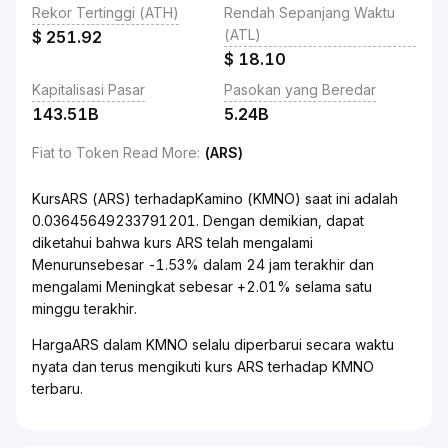
Rekor Tertinggi (ATH)
Rendah Sepanjang Waktu
(ATL)
$
251.92
$
18.10
Kapitalisasi Pasar
Pasokan yang Beredar
143.51B
5.24B
Fiat to Token Read More
:
(ARS)
KursARS (ARS) terhadapKamino (KMNO) saat ini adalah
0.03645649233791201. Dengan demikian, dapat
diketahui bahwa kurs ARS telah mengalami
Menurunsebesar -1.53% dalam 24 jam terakhir dan
mengalami Meningkat sebesar +2.01% selama satu
minggu terakhir.
HargaARS dalam KMNO selalu diperbarui secara waktu
nyata dan terus mengikuti kurs ARS terhadap KMNO
terbaru.