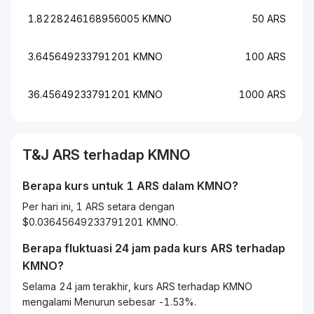
1.8228246168956005 KMNO
50 ARS
3.645649233791201 KMNO
100 ARS
36.45649233791201 KMNO
1000 ARS
T&J
ARS
terhadap
KMNO
Berapa kurs untuk 1
ARS
dalam
KMNO
?
Per hari ini, 1 ARS setara dengan
$0.03645649233791201 KMNO.
Berapa fluktuasi 24 jam pada kurs
ARS
terhadap
KMNO
?
Selama 24 jam terakhir, kurs ARS terhadap KMNO
mengalami Menurun sebesar -1.53%.