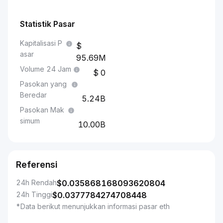
Statistik Pasar
Kapitalisasi P
asar
95.69M
Volume 24 Jam
0
Pasokan yang
Beredar
5.24B
Pasokan Mak
simum
10.00B
Referensi
24h Rendah
$
0.035868168093620804
24h Tinggi
$
0.0377784274708448
*Data berikut menunjukkan informasi pasar eth