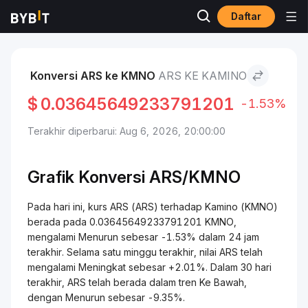
Daftar
Pasar
Harga Kamino KMNO
ARS to Kamino
Konversi ARS ke KMNO
ARS KE KAMINO
$
0.03645649233791201
-1.53%
Terakhir diperbarui: Aug 6, 2026, 20:00:00
Grafik Konversi ARS/KMNO
Pada hari ini, kurs ARS (ARS) terhadap Kamino (KMNO)
berada pada 0.03645649233791201 KMNO,
mengalami Menurun sebesar -1.53% dalam 24 jam
terakhir. Selama satu minggu terakhir, nilai ARS telah
mengalami Meningkat sebesar +2.01%. Dalam 30 hari
terakhir, ARS telah berada dalam tren Ke Bawah,
dengan Menurun sebesar -9.35%.