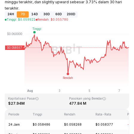
minggu terakhir, dan slightly upward sebesar 3.73% dalam 30 hari
terakhir.
24H
7D
14D
30D
60D
200D
Tinggi
:
$
0.059921
Rendah
:
$
0.055780
Terakhir Diperbarui: 2026-08-07, 14:50 GMT+0
Rekor Tertinggi (ATH)
Rendah Sepanjang Waktu (ATL)
$4.05
$0.054621
Kapitalisasi Pasar
Pasokan yang Beredar
$27.94M
477.84 M
Periode
Tinggi
Rendah
Rata-Rata
Per
24 Jam
$0.058486
$0.058268
$0.058377
-0.