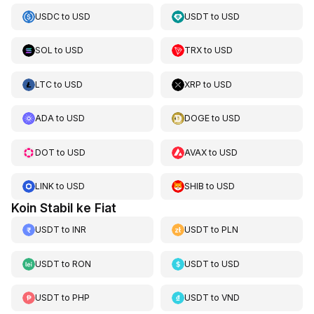
USDC
to
USD
USDT
to
USD
SOL
to
USD
TRX
to
USD
LTC
to
USD
XRP
to
USD
ADA
to
USD
DOGE
to
USD
DOT
to
USD
AVAX
to
USD
LINK
to
USD
SHIB
to
USD
Koin Stabil ke Fiat
USDT
to
INR
USDT
to
PLN
USDT
to
RON
USDT
to
USD
USDT
to
PHP
USDT
to
VND