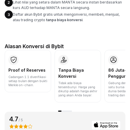
Lihat nilai yang setara dalam MANTA secara instan berdasarkan
2
kurs AUD terhadap MANTA secara langsung.
Daftar akun Bybit gratis untuk mengonversi, membeli, menjual,
3
atau trading crypto
tanpa biaya konversi
.
Alasan Konversi di Bybit
Proof of Reserves
Tanpa Biaya
86 Juta+
Konversi
Pengguna
Cadangan 1:1 diverifikasi
setiap bulan dengan bukti
Tidak ada biaya
Gabung denga
Merkle on-chain.
tersembunyi. Harga yang
satu bursa ter
dikutip adalah harga akhir
dunia berdasa
yang akan Anda bayar.
trading dan lik
4.7
/ 5