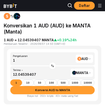
Daftar
Beranda
AUD to MANTA
Konversikan 1 AUD (AUD) ke MANTA
(Manta)
1 AUD ≈ 12.04539407 MANTA
▲
+0.19%
24h
Pembaruan Terakhir
：
2026/08/07 14:50
(
GMT+0
)
Pengeluaran
AUD
Terima ~
MANTA
1
10
50
100
500
1000
10000
Konversi AUD to MANTA
Biaya nol · 350+ kripto · 40+ mata uang fiat