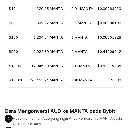
$10
120.45 MANTA
0.01 MANTA
$0.00083019
$50
602.27 MANTA
0.1 MANTA
$0.00830193
$100
1,204.54 MANTA
1 MANTA
$0.08301928
$500
6,022.70 MANTA
5 MANTA
$0.41509642
$1,000
12,045.39 MANTA
10 MANTA
$0.83019285
$10,000
120,453.94 MANTA
100 MANTA
$8.30
Cara Mengonversi AUD ke MANTA pada Bybit
Masukkan jumlah AUD yang ingin Anda konversi ke MANTA pada
1
kalkulator di atas.