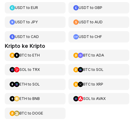
USDT
to
EUR
USDT
to
GBP
USDT
to
JPY
USDT
to
AUD
USDT
to
CAD
USDT
to
CHF
Kripto ke Kripto
BTC
to
ETH
BTC
to
ADA
SOL
to
TRX
BTC
to
SOL
ETH
to
SOL
BTC
to
XRP
ETH
to
BNB
SOL
to
AVAX
BTC
to
DOGE