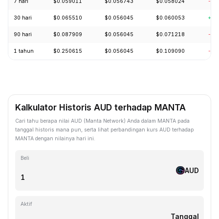
7 hari
$0.059011
$0.056743
$0.058024
-0.
30 hari
$0.065510
$0.056045
$0.060053
+3.
90 hari
$0.087909
$0.056045
$0.071218
-24
1 tahun
$0.250615
$0.056045
$0.109090
-73
Kalkulator Historis AUD terhadap MANTA
Cari tahu berapa nilai AUD (Manta Network) Anda dalam MANTA pada
tanggal historis mana pun, serta lihat perbandingan kurs AUD terhadap
MANTA dengan nilainya hari ini.
Beli
AUD
Aktif
Tanggal