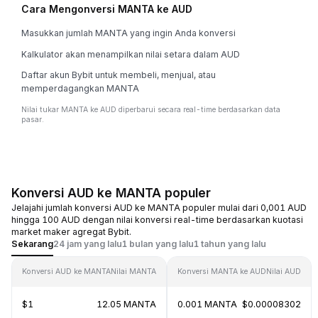
Cara Mengonversi MANTA ke AUD
Masukkan jumlah MANTA yang ingin Anda konversi
Kalkulator akan menampilkan nilai setara dalam AUD
Daftar akun Bybit untuk membeli, menjual, atau
memperdagangkan MANTA
Nilai tukar MANTA ke AUD diperbarui secara real-time berdasarkan data
pasar.
Konversi AUD ke MANTA populer
Jelajahi jumlah konversi AUD ke MANTA populer mulai dari 0,001 AUD
hingga 100 AUD dengan nilai konversi real-time berdasarkan kuotasi
market maker agregat Bybit.
Sekarang
24 jam yang lalu
1 bulan yang lalu
1 tahun yang lalu
Konversi AUD ke MANTA
Nilai MANTA
Konversi MANTA ke AUD
Nilai AUD
$1
12.05 MANTA
0.001 MANTA
$0.00008302