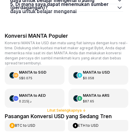
daya untuk belajar mengenai trading
5. Di mana saya dapat menemukan sumber
(perdagangan)?
daya untuk belajar mengenai
Konversi MANTA Populer
Konversi MANTA ke USD dan mata uang fiat lainnya dengan kurs real-
time. Didukung oleh kuotasi market maker agregat Bybit, Anda dapat
memeriksa nilai saat ini dari MANTA Anda dan melakukan konversi
dengan percaya diri sambil menikmati kurs yang akurat dan bebas
spread tersembunyi.
MANTA
to
SGD
MANTA
to
USD
S$0.075
$0.058
MANTA
to
AED
MANTA
to
ARS
د.إ0.215
$87.65
Lihat Selengkapnya
↓
Pasangan Konversi USD yang Sedang Tren
BTC
to
USD
ETH
to
USD