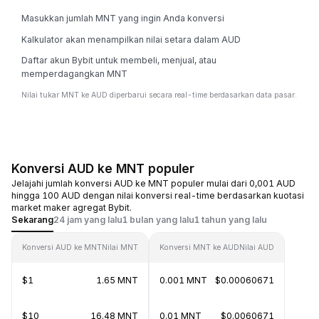
Masukkan jumlah MNT yang ingin Anda konversi
Kalkulator akan menampilkan nilai setara dalam AUD
Daftar akun Bybit untuk membeli, menjual, atau
memperdagangkan MNT
Nilai tukar MNT ke AUD diperbarui secara real-time berdasarkan data pasar.
Konversi AUD ke MNT populer
Jelajahi jumlah konversi AUD ke MNT populer mulai dari 0,001 AUD
hingga 100 AUD dengan nilai konversi real-time berdasarkan kuotasi
market maker agregat Bybit.
Sekarang
24 jam yang lalu
1 bulan yang lalu
1 tahun yang lalu
Konversi AUD ke MNT
Nilai MNT
Konversi MNT ke AUD
Nilai AUD
$1
1.65 MNT
0.001 MNT
$0.00060671
$10
16.48 MNT
0.01 MNT
$0.0060671