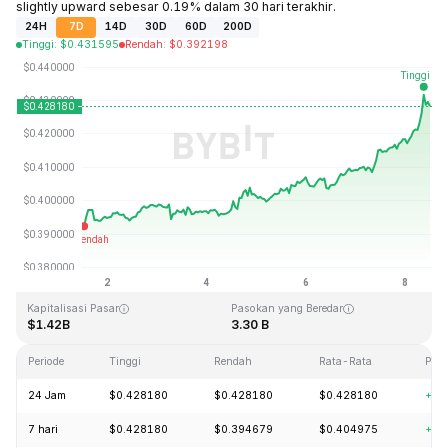
slightly upward sebesar 0.19% dalam 30 hari terakhir.
24H
7D
14D
30D
60D
200D
Tinggi
:
$
0.431595
Rendah
:
$
0.392198
Terakhir Diperbarui: 2026-08-08, 11:36 GMT+0
Rekor Tertinggi (ATH)
Rendah Sepanjang Waktu (ATL)
$2.86
$0.307978
Kapitalisasi Pasar
Pasokan yang Beredar
$1.42B
3.30 B
Periode
Tinggi
Rendah
Rata-Rata
Per
24 Jam
$0.428180
$0.428180
$0.428180
+3.
7 hari
$0.428180
$0.394679
$0.404975
+9.