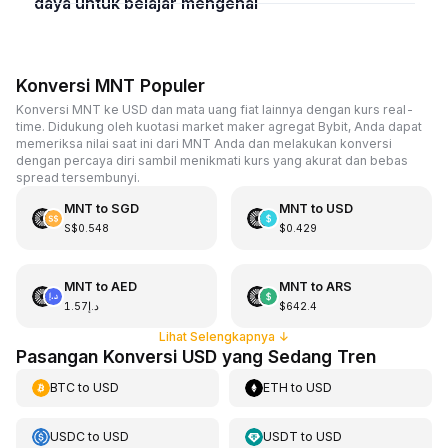
daya untuk belajar mengenai
Konversi MNT Populer
Konversi MNT ke USD dan mata uang fiat lainnya dengan kurs real-
time. Didukung oleh kuotasi market maker agregat Bybit, Anda dapat
memeriksa nilai saat ini dari MNT Anda dan melakukan konversi
dengan percaya diri sambil menikmati kurs yang akurat dan bebas
spread tersembunyi.
MNT
to
SGD
MNT
to
USD
S$0.548
$0.429
MNT
to
AED
MNT
to
ARS
د.إ1.57
$642.4
Lihat Selengkapnya
↓
Pasangan Konversi USD yang Sedang Tren
BTC
to
USD
ETH
to
USD
USDC
to
USD
USDT
to
USD