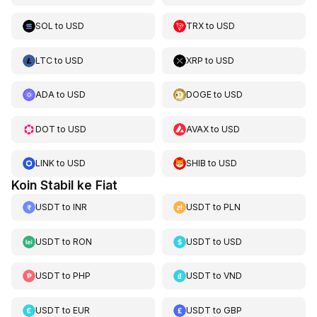
SOL
to
USD
TRX
to
USD
LTC
to
USD
XRP
to
USD
ADA
to
USD
DOGE
to
USD
DOT
to
USD
AVAX
to
USD
LINK
to
USD
SHIB
to
USD
Koin Stabil ke Fiat
USDT
to
INR
USDT
to
PLN
USDT
to
RON
USDT
to
USD
USDT
to
PHP
USDT
to
VND
USDT
to
EUR
USDT
to
GBP