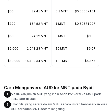
$50
82.41 MNT
0.1 MNT
$0.06067101
$100
164.82 MNT
1 MNT
$0.60671007
$500
824.12 MNT
5 MNT
$3.03
$1,000
1,648.23 MNT
10 MNT
$6.07
$10,000
16,482.34 MNT
100 MNT
$60.67
Cara Mengonversi AUD ke MNT pada Bybit
Masukkan jumlah AUD yang ingin Anda konversi ke MNT pada
1
kalkulator di atas.
Lihat nilai yang setara dalam MNT secara instan berdasarkan kurs
2
AUD terhadap MNT secara langsung.