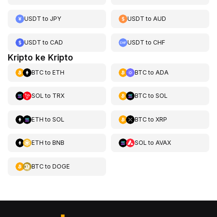
USDT
to
JPY
USDT
to
AUD
USDT
to
CAD
USDT
to
CHF
Kripto ke Kripto
BTC
to
ETH
BTC
to
ADA
SOL
to
TRX
BTC
to
SOL
ETH
to
SOL
BTC
to
XRP
ETH
to
BNB
SOL
to
AVAX
BTC
to
DOGE