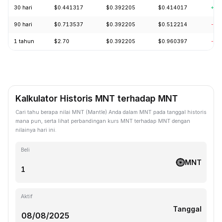
30 hari
$0.441317
$0.392205
$0.414017
+0.
90 hari
$0.713537
$0.392205
$0.512214
-20
1 tahun
$2.70
$0.392205
$0.960397
-58
Kalkulator Historis MNT terhadap MNT
Cari tahu berapa nilai MNT (Mantle) Anda dalam MNT pada tanggal historis
mana pun, serta lihat perbandingan kurs MNT terhadap MNT dengan
nilainya hari ini.
Beli
MNT
Aktif
Tanggal