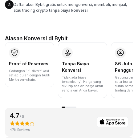
Daftar akun Bybit gratis untuk mengonversi, membeli, menjual,
3
atau trading crypto
tanpa biaya konversi
.
Alasan Konversi di Bybit
Proof of Reserves
Tanpa Biaya
86 Juta+
Konversi
Pengguna
Cadangan 1:1 diverifikasi
setiap bulan dengan bukti
Tidak ada biaya
Gabung denga
Merkle on-chain.
tersembunyi. Harga yang
satu bursa ter
dikutip adalah harga akhir
dunia berdasa
yang akan Anda bayar.
trading dan lik
4.7
/ 5
47K Reviews