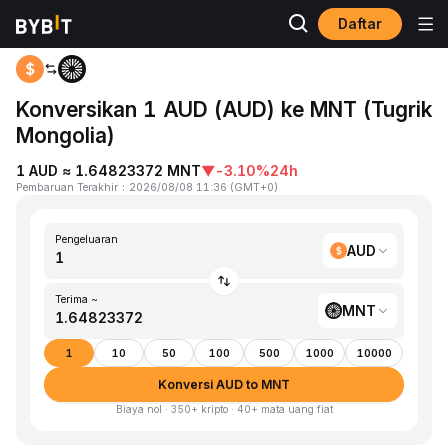
Daftar
Beranda
AUD to MNT
Konversikan 1 AUD (AUD) ke MNT (Tugrik
Mongolia)
1 AUD ≈ 1.64823372 MNT
▼
-3.10%
24h
Pembaruan Terakhir
：
2026/08/08 11:36
(
GMT+0
)
Pengeluaran
AUD
Terima ~
MNT
1
10
50
100
500
1000
10000
Konversi AUD to MNT
Biaya nol · 350+ kripto · 40+ mata uang fiat