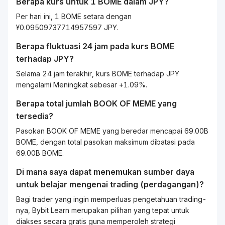
Berapa kurs untuk 1
BOME
dalam
JPY
?
Per hari ini, 1 BOME setara dengan
¥0.09509737714957597 JPY.
Berapa fluktuasi 24 jam pada kurs
BOME
terhadap
JPY
?
Selama 24 jam terakhir, kurs BOME terhadap JPY
mengalami Meningkat sebesar +1.09%.
Berapa total jumlah BOOK OF MEME yang
tersedia?
Pasokan BOOK OF MEME yang beredar mencapai 69.00B
BOME, dengan total pasokan maksimum dibatasi pada
69.00B BOME.
Di mana saya dapat menemukan sumber daya
untuk belajar mengenai
trading
(perdagangan)?
Bagi
trader
yang ingin memperluas pengetahuan
trading
-
nya, Bybit
Learn
merupakan pilihan yang tepat untuk
diakses secara gratis guna memperoleh strategi