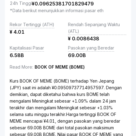
24h Tinggi
¥
0.09625381701829479
*Data berikut menunjukkan informasi pasar eth
Rekor Tertinggi (ATH)
Rendah Sepanjang Waktu
(ATL)
¥
4.01
¥
0.0086438
Kapitalisasi Pasar
Pasokan yang Beredar
6.58B
69.00B
Read More
:
BOOK OF MEME (BOME)
Kurs BOOK OF MEME (BOME) terhadap Yen Jepang
(JPY) saat ini adalah ¥0.09509737714957597. Dengan
demikian, dapat diketahui bahwa kurs BOME telah
mengalami Meningkat sebesar +1.09% dalam 24 jam
terakhir dan mengalami Meningkat sebesar +1.03%
selama satu minggu terakhir.Harga tertinggi BOOK OF
MEME mencapai ¥4.01, dengan pasokan yang beredar
sebesar 69.00B BOME dari total pasokan maksimum
sebesar 69.00B BOME. Nilai pasar BOOK OF MEME yang