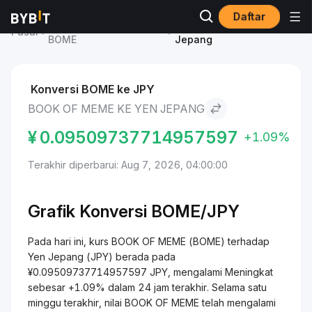
Daftar
Harga BOOK OF MEME
BOOK OF MEME to Yen
Pasar
BOME
Jepang
Konversi BOME ke JPY
BOOK OF MEME KE YEN JEPANG
¥
0.09509737714957597
+1.09%
Terakhir diperbarui: Aug 7, 2026, 04:00:00
Grafik Konversi
BOME/
JPY
Pada hari ini, kurs BOOK OF MEME (BOME) terhadap
Yen Jepang (JPY) berada pada
¥0.09509737714957597 JPY, mengalami Meningkat
sebesar +1.09% dalam 24 jam terakhir. Selama satu
minggu terakhir, nilai BOOK OF MEME telah mengalami