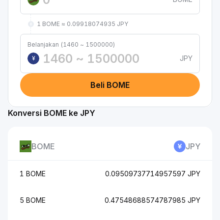
1 BOME ≈ 0.09918074935 JPY
Belanjakan (1460 ~ 1500000)
JPY
¥
Beli BOME
Konversi BOME ke JPY
BOME
JPY
1 BOME
0.09509737714957597 JPY
5 BOME
0.47548688574787985 JPY