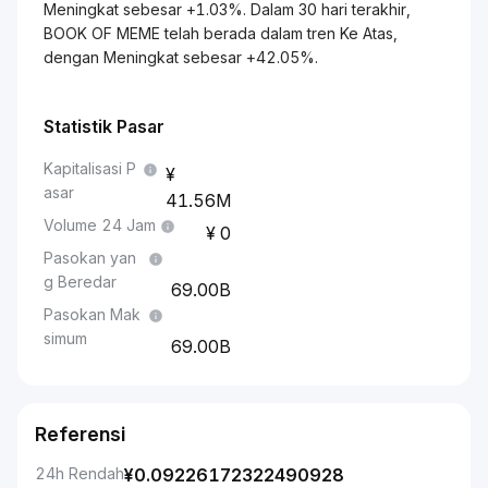
Meningkat sebesar +1.03%. Dalam 30 hari terakhir,
BOOK OF MEME telah berada dalam tren Ke Atas,
dengan Meningkat sebesar +42.05%.
Statistik Pasar
Kapitalisasi P
asar
41.56M
Volume 24 Jam
0
Pasokan yan
g Beredar
69.00B
Pasokan Mak
simum
69.00B
Referensi
24h Rendah
¥
0.09226172322490928