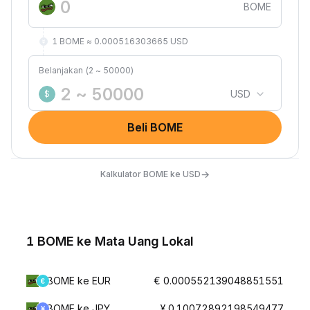
BOME
1 BOME ≈ 0.000516303665 USD
Belanjakan (2 ~ 50000)
USD
$
Beli BOME
→
Kalkulator BOME ke USD
1 BOME ke Mata Uang Lokal
BOME ke EUR
€ 0.000552139048851551
BOME ke JPY
¥ 0.10072892198549477