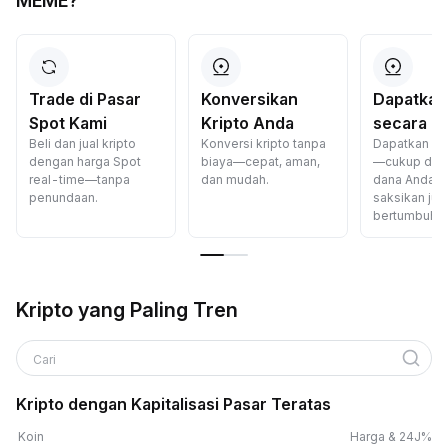
MEME?
Trade di Pasar
Konversikan
Dapatkan
Spot Kami
Kripto Anda
secara Pa
Beli dan jual kripto
Konversi kripto tanpa
Dapatkan had
dengan harga Spot
biaya—cepat, aman,
—cukup dep
real-time—tanpa
dan mudah.
dana Anda d
penundaan.
saksikan ju
bertumbuh.
Kripto yang Paling Tren
Cari
Kripto dengan Kapitalisasi Pasar Teratas
Koin
Harga & 24J%