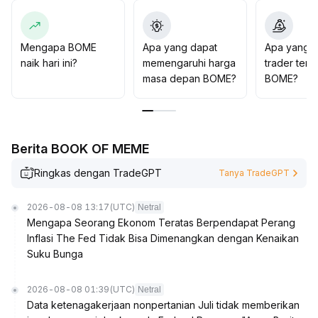
membangun potensi untuk tren berikutnya
.
Disarankan untuk wait and see dalam jangka pendek,
dan dalam jangka panjang dapat memperhatikan
Mengapa BOME
Apa yang dapat
Apa yang d
peluang pemulihan harga yang dibawa oleh perbaikan
naik hari ini?
memengaruhi harga
trader tent
struktur dana setelah batas pinjaman diperketat
.
masa depan BOME?
BOME?
Berita BOOK OF MEME
Ringkas dengan TradeGPT
Tanya TradeGPT
2026-08-08 13:17
(UTC)
Netral
Mengapa Seorang Ekonom Teratas Berpendapat Perang
Inflasi The Fed Tidak Bisa Dimenangkan dengan Kenaikan
Suku Bunga
2026-08-08 01:39
(UTC)
Netral
Data ketenagakerjaan nonpertanian Juli tidak memberikan