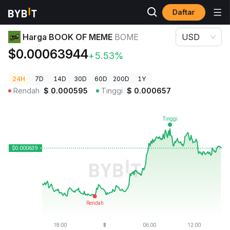
Daftar
Harga Kripto
Harga BOOK OF MEME BOME
Harga BOOK OF MEME
BOME
USD
$0.00063944
+5.53%
24H
7D
14D
30D
60D
200D
1Y
Rendah
$
0.000595
Tinggi
$
0.000657