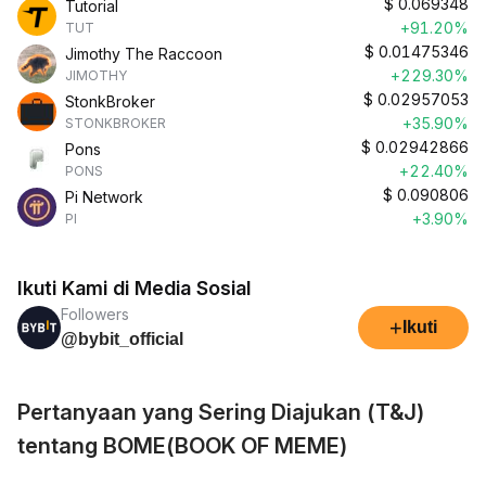
$
0.069348
Tutorial
+91.20%
TUT
$
0.01475346
Jimothy The Raccoon
+229.30%
JIMOTHY
$
0.02957053
StonkBroker
+35.90%
STONKBROKER
$
0.02942866
Pons
+22.40%
PONS
$
0.090806
Pi Network
+3.90%
PI
Ikuti Kami di Media Sosial
Followers
+
Ikuti
@bybit_official
Pertanyaan yang Sering Diajukan (T&J)
tentang BOME(BOOK OF MEME)