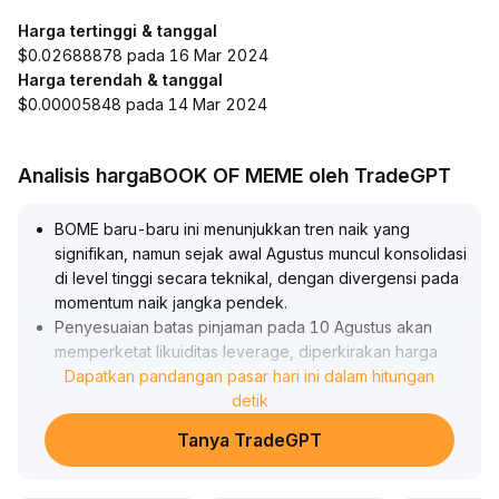
Harga tertinggi & tanggal
$0.02688878 pada 16 Mar 2024
Harga terendah & tanggal
$0.00005848 pada 14 Mar 2024
Analisis hargaBOOK OF MEME oleh TradeGPT
BOME baru-baru ini menunjukkan tren naik yang
signifikan, namun sejak awal Agustus muncul konsolidasi
di level tinggi secara teknikal, dengan divergensi pada
momentum naik jangka pendek
.
Penyesuaian batas pinjaman pada 10 Agustus akan
memperketat likuiditas leverage, diperkirakan harga
akan tertekan dalam jangka pendek, dengan area
Dapatkan pandangan pasar hari ini dalam hitungan
konsolidasi berfokus pada 0
detik
.
0005599-0
.
Tanya TradeGPT
0006021 USDT
.
Dalam jangka menengah dan panjang, langkah kontrol
risiko membantu mencegah volatilitas sistemik dan