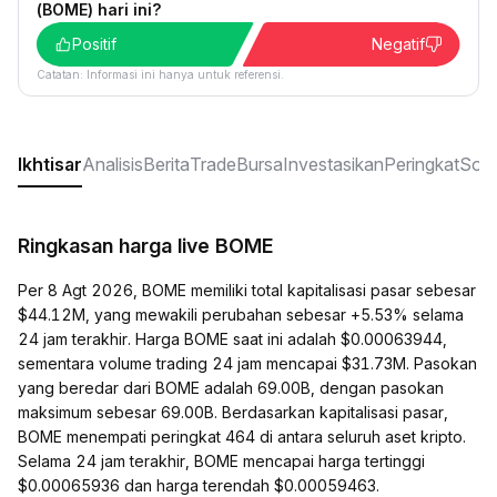
(BOME) hari ini?
Positif
Negatif
Catatan: Informasi ini hanya untuk referensi.
Ikhtisar
Analisis
Berita
Trade
Bursa
Investasikan
Peringkat
Sosi
Ringkasan harga live BOME
Per 8 Agt 2026, BOME memiliki total kapitalisasi pasar sebesar
$44.12M, yang mewakili perubahan sebesar +5.53% selama
24 jam terakhir. Harga BOME saat ini adalah $0.00063944,
sementara volume trading 24 jam mencapai $31.73M. Pasokan
yang beredar dari BOME adalah 69.00B, dengan pasokan
maksimum sebesar 69.00B. Berdasarkan kapitalisasi pasar,
BOME menempati peringkat 464 di antara seluruh aset kripto.
Selama 24 jam terakhir, BOME mencapai harga tertinggi
$0.00065936 dan harga terendah $0.00059463.