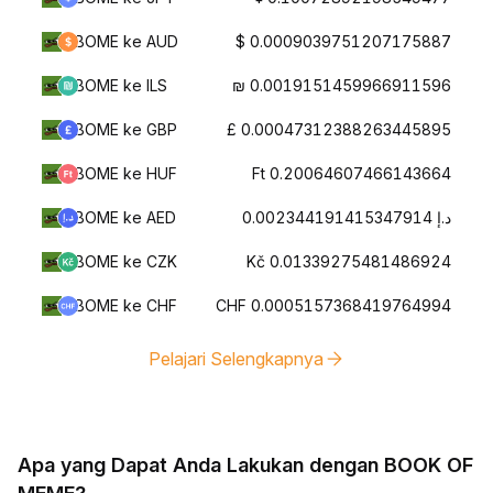
BOME ke AUD
$ 0.0009039751207175887
BOME ke ILS
₪ 0.0019151459966911596
BOME ke GBP
£ 0.00047312388263445895
BOME ke HUF
Ft 0.20064607466143664
BOME ke AED
د.إ 0.002344191415347914
BOME ke CZK
Kč 0.01339275481486924
BOME ke CHF
CHF 0.0005157368419764994
Pelajari Selengkapnya
Apa yang Dapat Anda Lakukan dengan BOOK OF