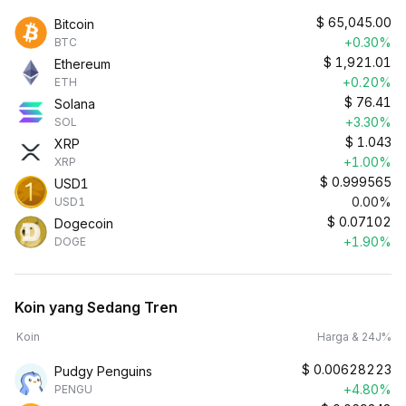
$
65,045.00
Bitcoin
+0.30%
BTC
$
1,921.01
Ethereum
+0.20%
ETH
$
76.41
Solana
+3.30%
SOL
$
1.043
XRP
+1.00%
XRP
$
0.999565
USD1
0.00%
USD1
$
0.07102
Dogecoin
+1.90%
DOGE
Koin yang Sedang Tren
Koin
Harga & 24J%
$
0.00628223
Pudgy Penguins
+4.80%
PENGU