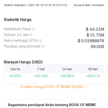
Terakhir diperbarui: 2026-08-08 15:30:16
(UTC+0)
Source of data: CoinGecko
Statistik Harga
Kapitalisasi Pasar
44.12M
Volume 24 Jam
31.73M
Rekor tertinggi (ATH)
0.02688878
Pasokan yang Beredar
69.00B
Riwayat Harga (USD)
Hari Ini
7 hari
14 hari
30 hari
+5.53%
+10.19%
+50.89%
+54.11%
Prediksi Harga BOOK OF MEME (BOME)
Bagaimana pendapat Anda tentang BOOK OF MEME