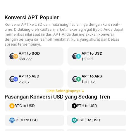
Konversi APT Populer
Konversi APT ke USD dan mata uang fiat lainnya dengan kurs real-
time. Didukung oleh kuotasi market maker agregat Bybit, Anda dapat
memeriksa nilai saat ini dari APT Anda dan melakukan konversi
dengan percaya diri sambil menikmati kurs yang akurat dan bebas
spread tersembunyi.
APT
to
SGD
APT
to
USD
S$0.777
$0.608
APT
to
AED
APT
to
ARS
د.إ2.23
$911.42
Lihat Selengkapnya
↓
Pasangan Konversi USD yang Sedang Tren
BTC
to
USD
ETH
to
USD
USDC
to
USD
USDT
to
USD