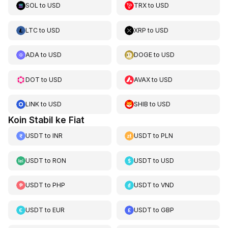
SOL
to
USD
TRX
to
USD
LTC
to
USD
XRP
to
USD
ADA
to
USD
DOGE
to
USD
DOT
to
USD
AVAX
to
USD
LINK
to
USD
SHIB
to
USD
Koin Stabil ke Fiat
USDT
to
INR
USDT
to
PLN
USDT
to
RON
USDT
to
USD
USDT
to
PHP
USDT
to
VND
USDT
to
EUR
USDT
to
GBP