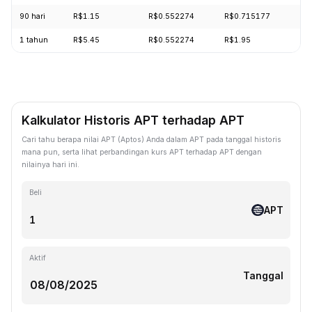
90 hari
R$1.15
R$0.552274
R$0.715177
-6
1 tahun
R$5.45
R$0.552274
R$1.95
-8
Kalkulator Historis APT terhadap APT
Cari tahu berapa nilai APT (Aptos) Anda dalam APT pada tanggal historis
mana pun, serta lihat perbandingan kurs APT terhadap APT dengan
nilainya hari ini.
Beli
APT
Aktif
Tanggal