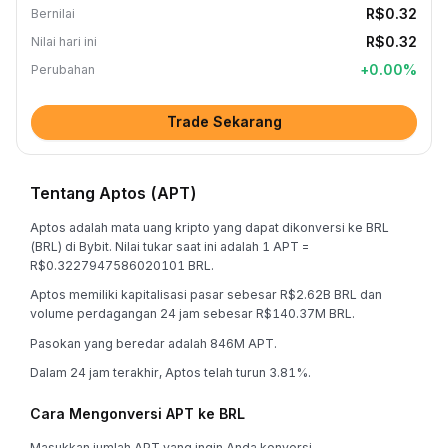
R$0.32
Bernilai
R$0.32
Nilai hari ini
+
0.00
%
Perubahan
Trade Sekarang
Tentang Aptos (APT)
Aptos adalah mata uang kripto yang dapat dikonversi ke BRL
(BRL) di Bybit. Nilai tukar saat ini adalah 1 APT =
R$0.3227947586020101 BRL.
Aptos memiliki kapitalisasi pasar sebesar R$2.62B BRL dan
volume perdagangan 24 jam sebesar R$140.37M BRL.
Pasokan yang beredar adalah 846M APT.
Dalam 24 jam terakhir, Aptos telah turun 3.81%.
Cara Mengonversi APT ke BRL
Masukkan jumlah APT yang ingin Anda konversi