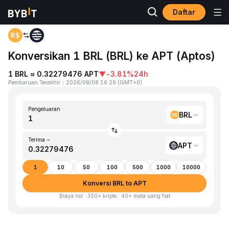
Daftar
Beranda
BRL to APT
Konversikan 1 BRL (BRL) ke APT (Aptos)
1 BRL ≈ 0.32279476 APT
▼
-3.81%
24h
Pembaruan Terakhir
：
2026/08/08 16:29
(
GMT+0
)
Pengeluaran
BRL
Terima ~
APT
1
10
50
100
500
1000
10000
Konversi BRL to APT
Biaya nol · 350+ kripto · 40+ mata uang fiat