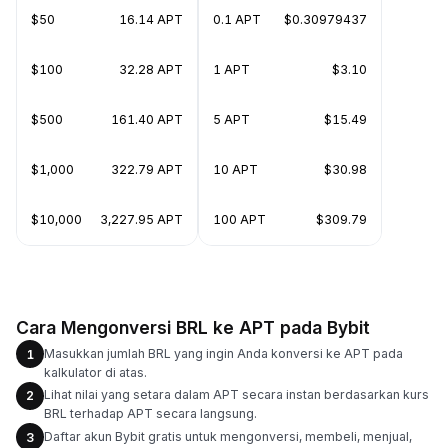
$50
16.14 APT
0.1 APT
$0.30979437
$100
32.28 APT
1 APT
$3.10
$500
161.40 APT
5 APT
$15.49
$1,000
322.79 APT
10 APT
$30.98
$10,000
3,227.95 APT
100 APT
$309.79
Cara Mengonversi BRL ke APT pada Bybit
Masukkan jumlah BRL yang ingin Anda konversi ke APT pada
1
kalkulator di atas.
Lihat nilai yang setara dalam APT secara instan berdasarkan kurs
2
BRL terhadap APT secara langsung.
Daftar akun Bybit gratis untuk mengonversi, membeli, menjual,
3