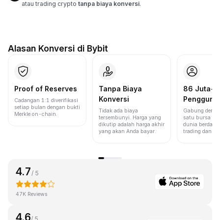
atau trading crypto
tanpa biaya konversi
.
Alasan Konversi di Bybit
Proof of Reserves
Tanpa Biaya
86 Juta+
Konversi
Pengguna
Cadangan 1:1 diverifikasi
setiap bulan dengan bukti
Tidak ada biaya
Gabung denga
Merkle on-chain.
tersembunyi. Harga yang
satu bursa ter
dikutip adalah harga akhir
dunia berdasa
yang akan Anda bayar.
trading dan lik
4.7
/ 5
47K Reviews
4.6
/ 5