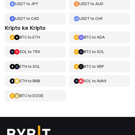
USDT
to
JPY
USDT
to
AUD
USDT
to
CAD
USDT
to
CHF
Kripto ke Kripto
BTC
to
ETH
BTC
to
ADA
SOL
to
TRX
BTC
to
SOL
ETH
to
SOL
BTC
to
XRP
ETH
to
BNB
SOL
to
AVAX
BTC
to
DOGE