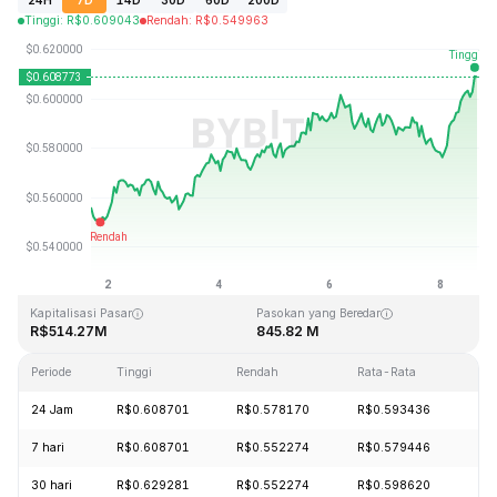
24H
7D
14D
30D
60D
200D
Tinggi
:
R$
0.609043
Rendah
:
R$
0.549963
Terakhir Diperbarui: 2026-08-08, 16:29 GMT+0
Rekor Tertinggi (ATH)
Rendah Sepanjang Waktu (ATL)
R$19.92
R$0.545459
Kapitalisasi Pasar
Pasokan yang Beredar
R$514.27M
845.82 M
Periode
Tinggi
Rendah
Rata-Rata
Pe
24 Jam
R$0.608701
R$0.578170
R$0.593436
+3
7 hari
R$0.608701
R$0.552274
R$0.579446
+8
30 hari
R$0.629281
R$0.552274
R$0.598620
-3