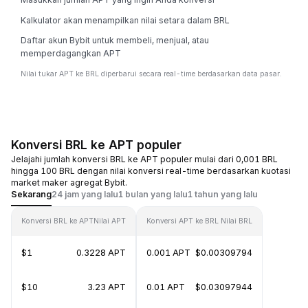
Kalkulator akan menampilkan nilai setara dalam BRL
Daftar akun Bybit untuk membeli, menjual, atau
memperdagangkan APT
Nilai tukar APT ke BRL diperbarui secara real-time berdasarkan data pasar.
Konversi BRL ke APT populer
Jelajahi jumlah konversi BRL ke APT populer mulai dari 0,001 BRL
hingga 100 BRL dengan nilai konversi real-time berdasarkan kuotasi
market maker agregat Bybit.
Sekarang
24 jam yang lalu
1 bulan yang lalu
1 tahun yang lalu
Konversi BRL ke APT
Nilai APT
Konversi APT ke BRL
Nilai BRL
$1
0.3228 APT
0.001 APT
$0.00309794
$10
3.23 APT
0.01 APT
$0.03097944