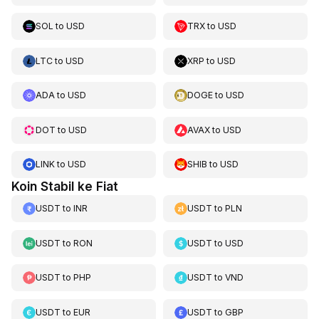
SOL
to
USD
TRX
to
USD
LTC
to
USD
XRP
to
USD
ADA
to
USD
DOGE
to
USD
DOT
to
USD
AVAX
to
USD
LINK
to
USD
SHIB
to
USD
Koin Stabil ke Fiat
USDT
to
INR
USDT
to
PLN
USDT
to
RON
USDT
to
USD
USDT
to
PHP
USDT
to
VND
USDT
to
EUR
USDT
to
GBP