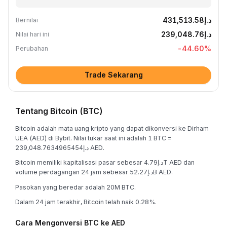
د.إ431,513.58
Bernilai
د.إ239,048.76
Nilai hari ini
-44.60
%
Perubahan
Trade Sekarang
Tentang Bitcoin (BTC)
Bitcoin adalah mata uang kripto yang dapat dikonversi ke Dirham
UEA (AED) di Bybit. Nilai tukar saat ini adalah 1 BTC =
د.إ239,048.7634965454 AED.
Bitcoin memiliki kapitalisasi pasar sebesar د.إ4.79T AED dan
volume perdagangan 24 jam sebesar د.إ52.27B AED.
Pasokan yang beredar adalah 20M BTC.
Dalam 24 jam terakhir, Bitcoin telah naik 0.28%.
Cara Mengonversi BTC ke AED