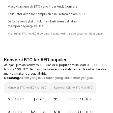
Masukkan jumlah BTC yang ingin Anda konversi
Kalkulator akan menampilkan nilai setara dalam AED
Daftar akun Bybit untuk membeli, menjual, atau
memperdagangkan BTC
Nilai tukar BTC ke AED diperbarui secara real-time berdasarkan data pasar.
Konversi BTC ke AED populer
Jelajahi jumlah konversi BTC ke AED populer mulai dari 0,001 BTC
hingga 100 BTC dengan nilai konversi real-time berdasarkan kuotasi
market maker agregat Bybit.
Sekarang
24 jam yang lalu
1 bulan yang lalu
1 tahun yang lalu
Konversi BTC ke AED
Nilai AED
Konversi AED ke BTC
Nilai BTC
0.001 BTC
$239.05
$1
0.00000418 BTC
0.01 BTC
$2,390.49
$10
0.00004183 BTC