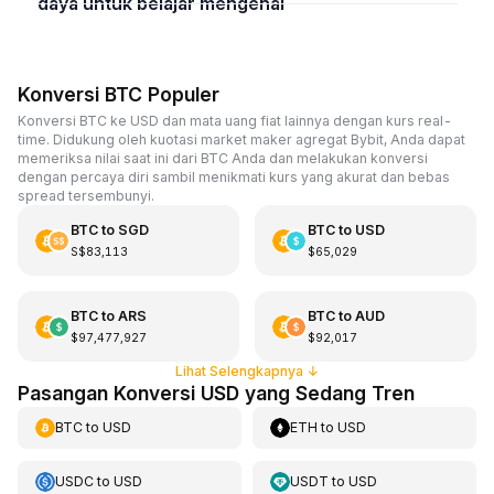
daya untuk belajar mengenai
Konversi BTC Populer
Konversi BTC ke USD dan mata uang fiat lainnya dengan kurs real-
time. Didukung oleh kuotasi market maker agregat Bybit, Anda dapat
memeriksa nilai saat ini dari BTC Anda dan melakukan konversi
dengan percaya diri sambil menikmati kurs yang akurat dan bebas
spread tersembunyi.
BTC
to
SGD
BTC
to
USD
S$83,113
$65,029
BTC
to
ARS
BTC
to
AUD
$97,477,927
$92,017
Lihat Selengkapnya
↓
Pasangan Konversi USD yang Sedang Tren
BTC
to
USD
ETH
to
USD
USDC
to
USD
USDT
to
USD