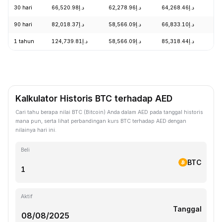
30 hari
د.إ66,520.98
د.إ62,278.96
د.إ64,268.46
+3
90 hari
د.إ82,018.37
د.إ58,566.09
د.إ66,833.10
+5
1 tahun
د.إ124,739.81
د.إ58,566.09
د.إ85,318.44
-4
Kalkulator Historis BTC terhadap AED
Cari tahu berapa nilai BTC (Bitcoin) Anda dalam AED pada tanggal historis
mana pun, serta lihat perbandingan kurs BTC terhadap AED dengan
nilainya hari ini.
Beli
BTC
Aktif
Tanggal