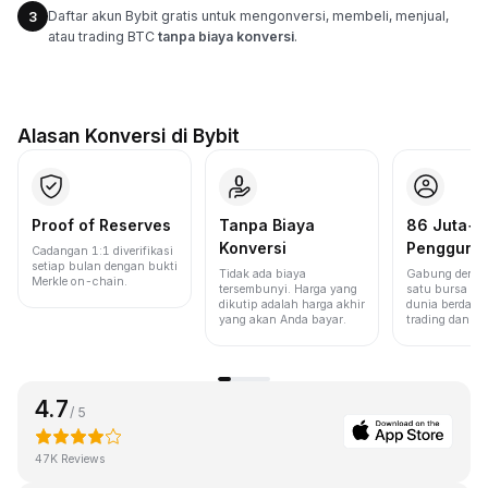
Daftar akun Bybit gratis untuk mengonversi, membeli, menjual,
3
atau trading BTC
tanpa biaya konversi
.
Alasan Konversi di Bybit
Proof of Reserves
Tanpa Biaya
86 Juta+
Konversi
Pengguna
Cadangan 1:1 diverifikasi
setiap bulan dengan bukti
Tidak ada biaya
Gabung denga
Merkle on-chain.
tersembunyi. Harga yang
satu bursa ter
dikutip adalah harga akhir
dunia berdasa
yang akan Anda bayar.
trading dan lik
4.7
/ 5
47K Reviews