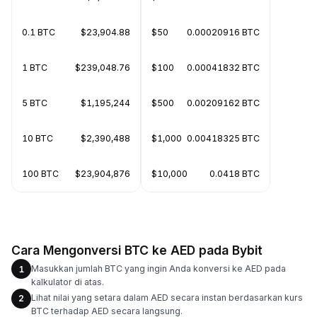
0.1 BTC
$23,904.88
$50
0.00020916 BTC
1 BTC
$239,048.76
$100
0.00041832 BTC
5 BTC
$1,195,244
$500
0.00209162 BTC
10 BTC
$2,390,488
$1,000
0.00418325 BTC
100 BTC
$23,904,876
$10,000
0.0418 BTC
Cara Mengonversi BTC ke AED pada Bybit
Masukkan jumlah BTC yang ingin Anda konversi ke AED pada
1
kalkulator di atas.
Lihat nilai yang setara dalam AED secara instan berdasarkan kurs
2
BTC terhadap AED secara langsung.