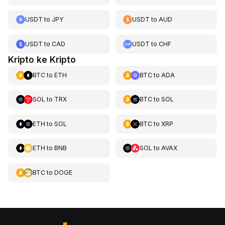
USDT
to
JPY
USDT
to
AUD
USDT
to
CAD
USDT
to
CHF
Kripto ke Kripto
BTC
to
ETH
BTC
to
ADA
SOL
to
TRX
BTC
to
SOL
ETH
to
SOL
BTC
to
XRP
ETH
to
BNB
SOL
to
AVAX
BTC
to
DOGE