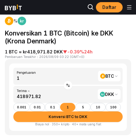
Daftar
Beranda
BTC to DKK
Konversikan 1 BTC (Bitcoin) ke DKK
(Krona Denmark)
1 BTC ≈ kr418,971.82 DKK
▼
-0.39%
24h
Pembaruan Terakhir
：
2026/08/09 03:22
(
GMT+0
)
Pengeluaran
BTC
Terima ~
DKK
0.001
0.01
0.1
1
5
10
100
Konversi BTC to DKK
Biaya nol · 350+ kripto · 40+ mata uang fiat