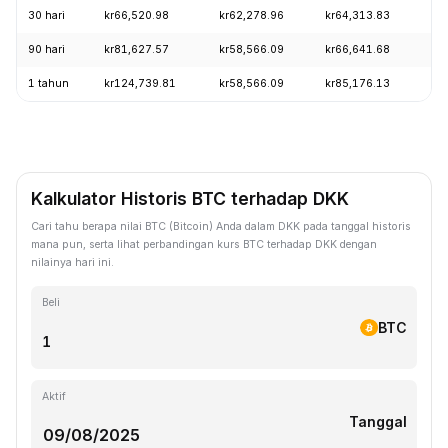
30 hari
kr66,520.98
kr62,278.96
kr64,313.83
+1
90 hari
kr81,627.57
kr58,566.09
kr66,641.68
+5
1 tahun
kr124,739.81
kr58,566.09
kr85,176.13
-4
Kalkulator Historis BTC terhadap DKK
Cari tahu berapa nilai BTC (Bitcoin) Anda dalam DKK pada tanggal historis
mana pun, serta lihat perbandingan kurs BTC terhadap DKK dengan
nilainya hari ini.
Beli
BTC
Aktif
Tanggal