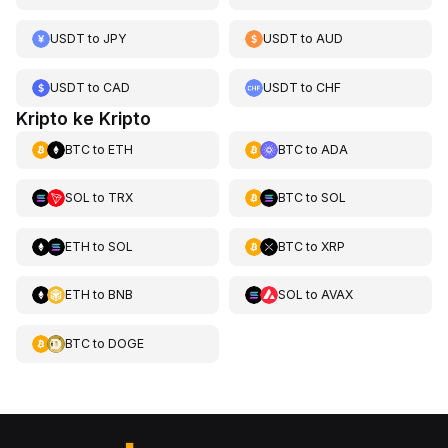
USDT
to
JPY
USDT
to
AUD
USDT
to
CAD
USDT
to
CHF
Kripto ke Kripto
BTC
to
ETH
BTC
to
ADA
SOL
to
TRX
BTC
to
SOL
ETH
to
SOL
BTC
to
XRP
ETH
to
BNB
SOL
to
AVAX
BTC
to
DOGE