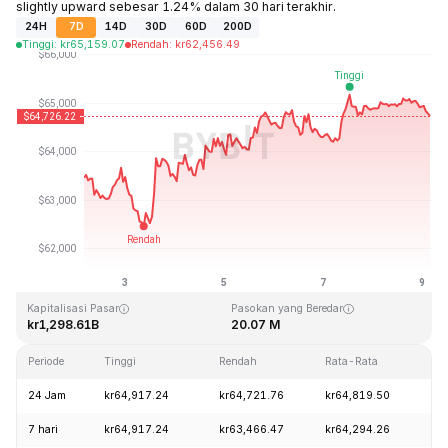
slightly upward sebesar 1.24% dalam 30 hari terakhir.
24H
7D
14D
30D
60D
200D
Tinggi
:
kr
65,159.07
Rendah
:
kr
62,456.49
Terakhir Diperbarui: 2026-08-09, 03:22 GMT+0
Rekor Tertinggi (ATH)
Rendah Sepanjang Waktu (ATL)
kr126,080.00
kr67.81
Kapitalisasi Pasar
Pasokan yang Beredar
kr1,298.61B
20.07 M
Periode
Tinggi
Rendah
Rata-Rata
Pe
24 Jam
kr64,917.24
kr64,721.76
kr64,819.50
-0
7 hari
kr64,917.24
kr63,466.47
kr64,294.26
+2