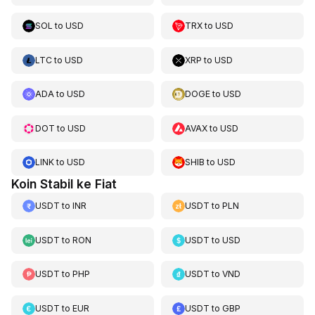
SOL
to
USD
TRX
to
USD
LTC
to
USD
XRP
to
USD
ADA
to
USD
DOGE
to
USD
DOT
to
USD
AVAX
to
USD
LINK
to
USD
SHIB
to
USD
Koin Stabil ke Fiat
USDT
to
INR
USDT
to
PLN
USDT
to
RON
USDT
to
USD
USDT
to
PHP
USDT
to
VND
USDT
to
EUR
USDT
to
GBP