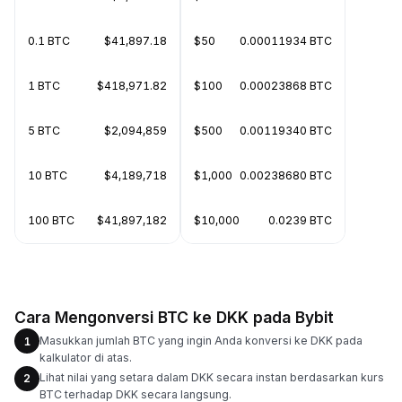
0.1 BTC
$41,897.18
$50
0.00011934 BTC
1 BTC
$418,971.82
$100
0.00023868 BTC
5 BTC
$2,094,859
$500
0.00119340 BTC
10 BTC
$4,189,718
$1,000
0.00238680 BTC
100 BTC
$41,897,182
$10,000
0.0239 BTC
Cara Mengonversi BTC ke DKK pada Bybit
Masukkan jumlah BTC yang ingin Anda konversi ke DKK pada
1
kalkulator di atas.
Lihat nilai yang setara dalam DKK secara instan berdasarkan kurs
2
BTC terhadap DKK secara langsung.