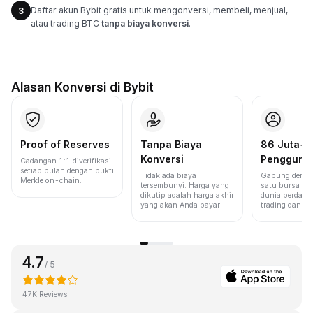
Daftar akun Bybit gratis untuk mengonversi, membeli, menjual,
3
atau trading BTC
tanpa biaya konversi
.
Alasan Konversi di Bybit
Proof of Reserves
Tanpa Biaya
86 Juta+
Konversi
Pengguna
Cadangan 1:1 diverifikasi
setiap bulan dengan bukti
Tidak ada biaya
Gabung denga
Merkle on-chain.
tersembunyi. Harga yang
satu bursa ter
dikutip adalah harga akhir
dunia berdasa
yang akan Anda bayar.
trading dan lik
4.7
/ 5
47K Reviews