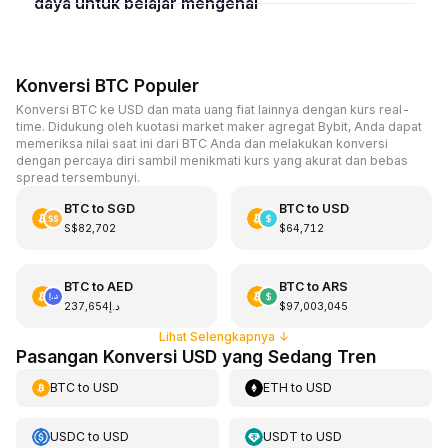
daya untuk belajar mengenai
Konversi BTC Populer
Konversi BTC ke USD dan mata uang fiat lainnya dengan kurs real-
time. Didukung oleh kuotasi market maker agregat Bybit, Anda dapat
memeriksa nilai saat ini dari BTC Anda dan melakukan konversi
dengan percaya diri sambil menikmati kurs yang akurat dan bebas
spread tersembunyi.
BTC
to
SGD
BTC
to
USD
S$82,702
$64,712
BTC
to
AED
BTC
to
ARS
د.إ237,654
$97,003,045
Lihat Selengkapnya
↓
Pasangan Konversi USD yang Sedang Tren
BTC
to
USD
ETH
to
USD
USDC
to
USD
USDT
to
USD