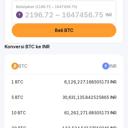
Belanjakan (2196.72 ~ 1647456.75)
INR
₹
Beli BTC
Konversi BTC ke INR
BTC
INR
1 BTC
6,126,227.168505173 INR
5 BTC
30,631,135.842525865 INR
10 BTC
61,262,271.68505173 INR