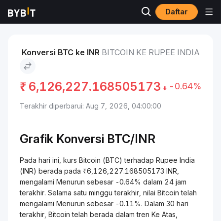
Daftar
Pasar
Harga Bitcoin BTC
Bitcoin to Rupee India
Konversi BTC ke INR
BITCOIN KE RUPEE INDIA
₹
6,126,227.168505173
-0.64%
Terakhir diperbarui: Aug 7, 2026, 04:00:00
Grafik Konversi
BTC/
INR
Pada hari ini, kurs Bitcoin (BTC) terhadap Rupee India
(INR) berada pada ₹6,126,227.168505173 INR,
mengalami Menurun sebesar -0.64% dalam 24 jam
terakhir. Selama satu minggu terakhir, nilai Bitcoin telah
mengalami Menurun sebesar -0.11%. Dalam 30 hari
terakhir, Bitcoin telah berada dalam tren Ke Atas,