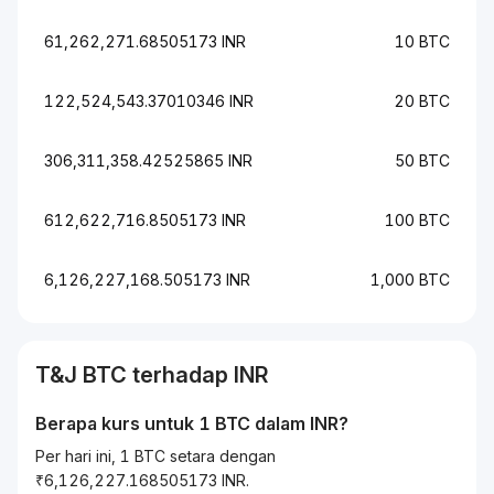
61,262,271.68505173 INR
10 BTC
122,524,543.37010346 INR
20 BTC
306,311,358.42525865 INR
50 BTC
612,622,716.8505173 INR
100 BTC
6,126,227,168.505173 INR
1,000 BTC
T&J
BTC
terhadap
INR
Berapa kurs untuk 1
BTC
dalam
INR
?
Per hari ini, 1 BTC setara dengan
₹6,126,227.168505173 INR.