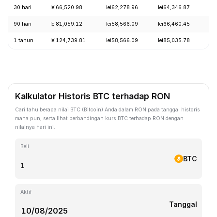
30 hari
lei66,520.98
lei62,278.96
lei64,346.87
+1
90 hari
lei81,059.12
lei58,566.09
lei66,460.45
+3
1 tahun
lei124,739.81
lei58,566.09
lei85,035.78
-4
Kalkulator Historis BTC terhadap RON
Cari tahu berapa nilai BTC (Bitcoin) Anda dalam RON pada tanggal historis
mana pun, serta lihat perbandingan kurs BTC terhadap RON dengan
nilainya hari ini.
Beli
BTC
Aktif
Tanggal