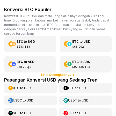
Konversi BTC Populer
Konversi BTC ke USD dan mata uang fiat lainnya dengan kurs real-
time. Didukung oleh kuotasi market maker agregat Bybit, Anda dapat
memeriksa nilai saat ini dari BTC Anda dan melakukan konversi
dengan percaya diri sambil menikmati kurs yang akurat dan bebas
spread tersembunyi.
BTC
to
SGD
BTC
to
USD
S$83,168
$65,002
BTC
to
AED
BTC
to
ARS
د.إ238,720
$97,436,123
Lihat Selengkapnya
↓
Pasangan Konversi USD yang Sedang Tren
BTC
to
USD
ETH
to
USD
USDC
to
USD
USDT
to
USD
SOL
to
USD
TRX
to
USD