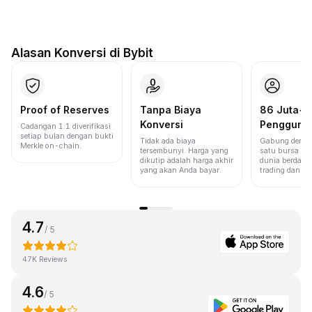
Alasan Konversi di Bybit
Proof of Reserves
Tanpa Biaya
86 Juta+
Konversi
Pengguna
Cadangan 1:1 diverifikasi
setiap bulan dengan bukti
Tidak ada biaya
Gabung denga
Merkle on-chain.
tersembunyi. Harga yang
satu bursa ter
dikutip adalah harga akhir
dunia berdasa
yang akan Anda bayar.
trading dan lik
4.7
/ 5
47K Reviews
4.6
/ 5