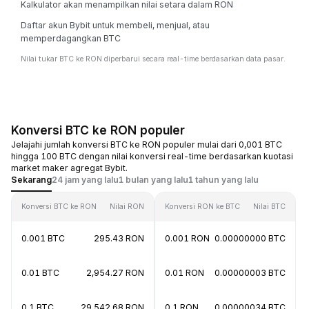
Kalkulator akan menampilkan nilai setara dalam RON
Daftar akun Bybit untuk membeli, menjual, atau
memperdagangkan BTC
Nilai tukar BTC ke RON diperbarui secara real-time berdasarkan data pasar.
Konversi BTC ke RON populer
Jelajahi jumlah konversi BTC ke RON populer mulai dari 0,001 BTC
hingga 100 BTC dengan nilai konversi real-time berdasarkan kuotasi
market maker agregat Bybit.
Sekarang
24 jam yang lalu
1 bulan yang lalu
1 tahun yang lalu
Konversi BTC ke RON
Nilai RON
Konversi RON ke BTC
Nilai BTC
0.001 BTC
295.43 RON
0.001 RON
0.00000000 BTC
0.01 BTC
2,954.27 RON
0.01 RON
0.00000003 BTC
0.1 BTC
29,542.68 RON
0.1 RON
0.00000034 BTC