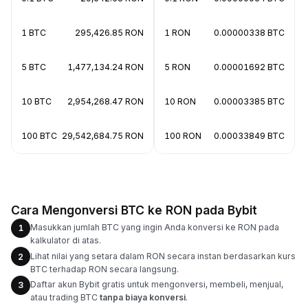
1 BTC
295,426.85 RON
1 RON
0.00000338 BTC
5 BTC
1,477,134.24 RON
5 RON
0.00001692 BTC
10 BTC
2,954,268.47 RON
10 RON
0.00003385 BTC
100 BTC
29,542,684.75 RON
100 RON
0.00033849 BTC
Cara Mengonversi BTC ke RON pada Bybit
Masukkan jumlah BTC yang ingin Anda konversi ke RON pada
1
kalkulator di atas.
Lihat nilai yang setara dalam RON secara instan berdasarkan kurs
2
BTC terhadap RON secara langsung.
Daftar akun Bybit gratis untuk mengonversi, membeli, menjual,
3
atau trading BTC
tanpa biaya konversi
.