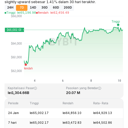
slightly upward sebesar 1.41% dalam 30 hari terakhir.
24H
7D
14D
30D
60D
200D
Tinggi
:
lei
65,196.98
Rendah
:
lei
62,456.49
Terakhir Diperbarui: 2026-08-10, 05:27 GMT+0
Rekor Tertinggi (ATH)
Rendah Sepanjang Waktu (ATL)
lei126,080.00
lei67.81
Kapitalisasi Pasar
Pasokan yang Beredar
lei1,304.66B
20.07 M
Periode
Tinggi
Rendah
Rata-Rata
Pe
24 Jam
lei65,002.17
lei64,856.10
lei64,929.13
+0
7 hari
lei65,002.17
lei63,472.83
lei64,502.86
+3