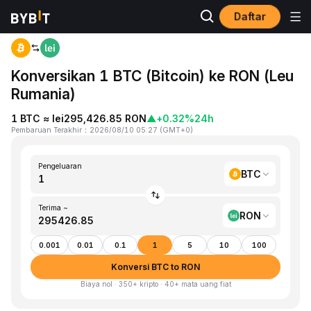
Daftar
Beranda
BTC to RON
Konversikan 1 BTC (Bitcoin) ke RON (Leu
Rumania)
1 BTC ≈ lei295,426.85 RON
▲
+0.32%
24h
Pembaruan Terakhir
：
2026/08/10 05:27
(
GMT+0
)
Pengeluaran
BTC
Terima ~
RON
0.001
0.01
0.1
1
5
10
100
Konversi BTC to RON
Biaya nol · 350+ kripto · 40+ mata uang fiat