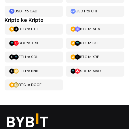
USDT
to
CAD
USDT
to
CHF
Kripto ke Kripto
BTC
to
ETH
BTC
to
ADA
SOL
to
TRX
BTC
to
SOL
ETH
to
SOL
BTC
to
XRP
ETH
to
BNB
SOL
to
AVAX
BTC
to
DOGE