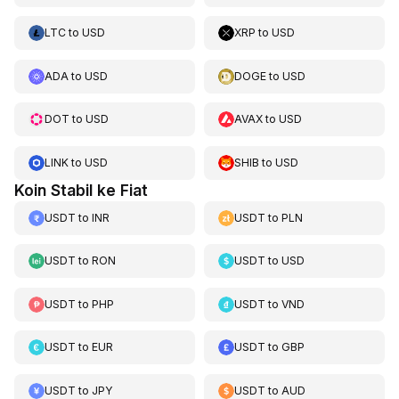
LTC
to
USD
XRP
to
USD
ADA
to
USD
DOGE
to
USD
DOT
to
USD
AVAX
to
USD
LINK
to
USD
SHIB
to
USD
Koin Stabil ke Fiat
USDT
to
INR
USDT
to
PLN
USDT
to
RON
USDT
to
USD
USDT
to
PHP
USDT
to
VND
USDT
to
EUR
USDT
to
GBP
USDT
to
JPY
USDT
to
AUD