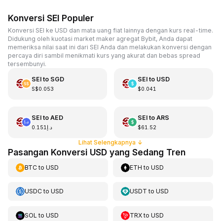
Konversi SEI Populer
Konversi SEI ke USD dan mata uang fiat lainnya dengan kurs real-time.
Didukung oleh kuotasi market maker agregat Bybit, Anda dapat
memeriksa nilai saat ini dari SEI Anda dan melakukan konversi dengan
percaya diri sambil menikmati kurs yang akurat dan bebas spread
tersembunyi.
SEI
to
SGD
SEI
to
USD
S$0.053
$0.041
SEI
to
AED
SEI
to
ARS
د.إ0.151
$61.52
Lihat Selengkapnya
↓
Pasangan Konversi USD yang Sedang Tren
BTC
to
USD
ETH
to
USD
USDC
to
USD
USDT
to
USD
SOL
to
USD
TRX
to
USD