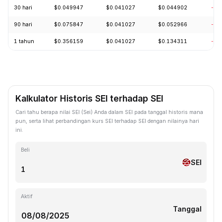
30 hari
$0.049947
$0.041027
$0.044902
-13
90 hari
$0.075847
$0.041027
$0.052966
-14
1 tahun
$0.356159
$0.041027
$0.134311
-86
Kalkulator Historis SEI terhadap SEI
Cari tahu berapa nilai SEI (Sei) Anda dalam SEI pada tanggal historis mana
pun, serta lihat perbandingan kurs SEI terhadap SEI dengan nilainya hari
ini.
Beli
SEI
Aktif
Tanggal