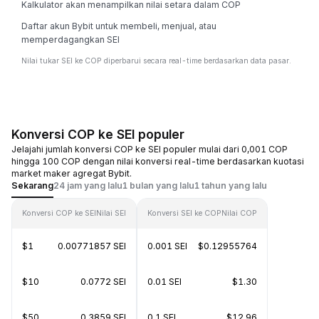
Kalkulator akan menampilkan nilai setara dalam COP
Daftar akun Bybit untuk membeli, menjual, atau
memperdagangkan SEI
Nilai tukar SEI ke COP diperbarui secara real-time berdasarkan data pasar.
Konversi COP ke SEI populer
Jelajahi jumlah konversi COP ke SEI populer mulai dari 0,001 COP
hingga 100 COP dengan nilai konversi real-time berdasarkan kuotasi
market maker agregat Bybit.
Sekarang
24 jam yang lalu
1 bulan yang lalu
1 tahun yang lalu
Konversi COP ke SEI
Nilai SEI
Konversi SEI ke COP
Nilai COP
$1
0.00771857 SEI
0.001 SEI
$0.12955764
$10
0.0772 SEI
0.01 SEI
$1.30
$50
0.3859 SEI
0.1 SEI
$12.96