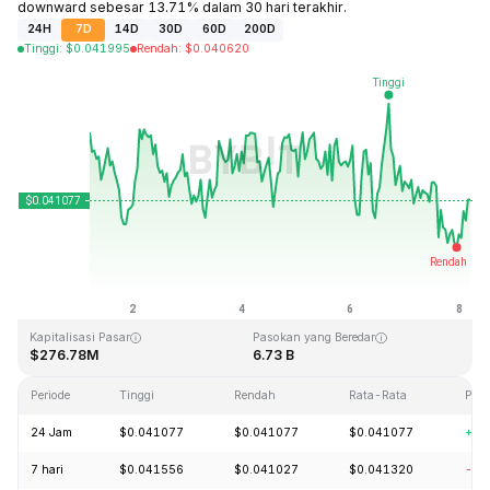
downward sebesar 13.71% dalam 30 hari terakhir.
24H
7D
14D
30D
60D
200D
Tinggi
:
$
0.041995
Rendah
:
$
0.040620
Terakhir Diperbarui: 2026-08-08, 04:18 GMT+0
Rekor Tertinggi (ATH)
Rendah Sepanjang Waktu (ATL)
$1.14
$0.040542
Kapitalisasi Pasar
Pasokan yang Beredar
$276.78M
6.73 B
Periode
Tinggi
Rendah
Rata-Rata
Per
24 Jam
$0.041077
$0.041077
$0.041077
+0.
7 hari
$0.041556
$0.041027
$0.041320
-1.