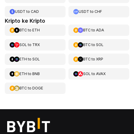
USDT
to
CAD
USDT
to
CHF
Kripto ke Kripto
BTC
to
ETH
BTC
to
ADA
SOL
to
TRX
BTC
to
SOL
ETH
to
SOL
BTC
to
XRP
ETH
to
BNB
SOL
to
AVAX
BTC
to
DOGE