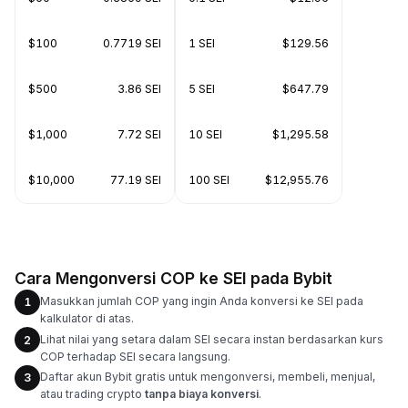
$100
0.7719 SEI
1 SEI
$129.56
$500
3.86 SEI
5 SEI
$647.79
$1,000
7.72 SEI
10 SEI
$1,295.58
$10,000
77.19 SEI
100 SEI
$12,955.76
Cara Mengonversi COP ke SEI pada Bybit
Masukkan jumlah COP yang ingin Anda konversi ke SEI pada
1
kalkulator di atas.
Lihat nilai yang setara dalam SEI secara instan berdasarkan kurs
2
COP terhadap SEI secara langsung.
Daftar akun Bybit gratis untuk mengonversi, membeli, menjual,
3
atau trading crypto
tanpa biaya konversi
.