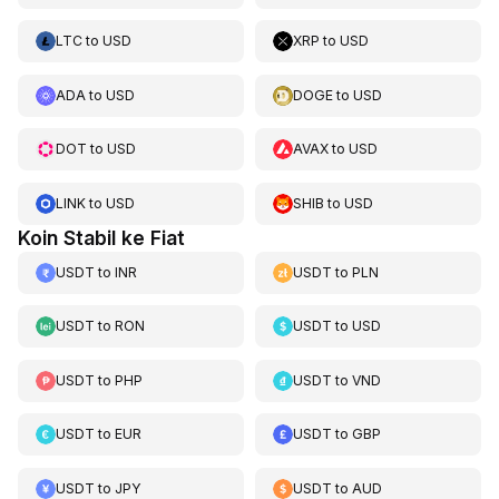
LTC
to
USD
XRP
to
USD
ADA
to
USD
DOGE
to
USD
DOT
to
USD
AVAX
to
USD
LINK
to
USD
SHIB
to
USD
Koin Stabil ke Fiat
USDT
to
INR
USDT
to
PLN
USDT
to
RON
USDT
to
USD
USDT
to
PHP
USDT
to
VND
USDT
to
EUR
USDT
to
GBP
USDT
to
JPY
USDT
to
AUD