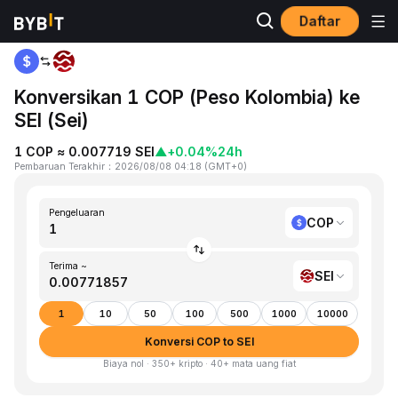
Daftar
Beranda
COP to SEI
Konversikan 1 COP (Peso Kolombia) ke
SEI (Sei)
1 COP ≈ 0.007719 SEI
▲
+0.04%
24h
Pembaruan Terakhir
：
2026/08/08 04:18
(
GMT+0
)
Pengeluaran
COP
Terima ~
SEI
1
10
50
100
500
1000
10000
Konversi COP to SEI
Biaya nol · 350+ kripto · 40+ mata uang fiat