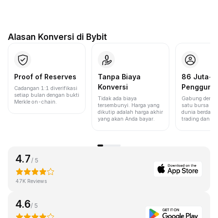
Alasan Konversi di Bybit
Proof of Reserves
Tanpa Biaya
86 Juta+
Konversi
Pengguna
Cadangan 1:1 diverifikasi
setiap bulan dengan bukti
Tidak ada biaya
Gabung denga
Merkle on-chain.
tersembunyi. Harga yang
satu bursa ter
dikutip adalah harga akhir
dunia berdasa
yang akan Anda bayar.
trading dan lik
4.7
/ 5
47K Reviews
4.6
/ 5