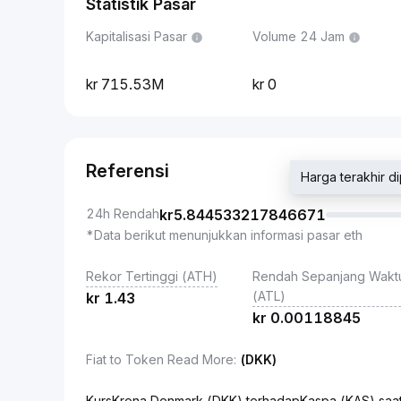
Statistik Pasar
Kapitalisasi Pasar
Volume 24 Jam
715.53M
0
Referensi
Harga terakhir
24h Rendah
kr
5.844533217846671
*Data berikut menunjukkan informasi pasar eth
Rekor Tertinggi (ATH)
Rendah Sepanjang Wakt
(ATL)
kr
1.43
kr
0.00118845
Fiat to Token Read More
:
(DKK)
KursKrona Denmark (DKK) terhadapKaspa (KAS) saat