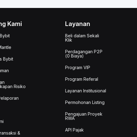
ng Kami
Layanan
Bybit
Beli dalam Sekali
Klik
antle
Perdagangan P2P
(0 Biaya)
s Bybit
Program VIP
uman
Program Referal
an
kapan Risiko
Layanan Institusional
Pelaporan
Permohonan Listing
Pengajuan Proyek
RWA
mi
API Pajak
Transaksi &