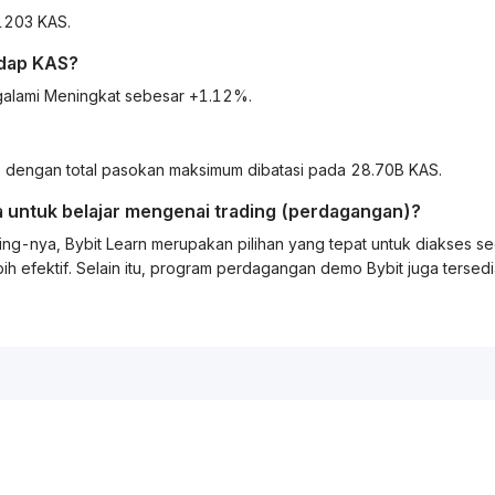
1203 KAS.
dap
KAS
?
galami Meningkat sebesar +1.12%.
dengan total pasokan maksimum dibatasi pada 28.70B KAS.
 untuk belajar mengenai
trading
(perdagangan)?
ing
-nya, Bybit
Learn
merupakan pilihan yang tepat untuk diakses s
ih efektif. Selain itu, program perdagangan demo Bybit juga tersed