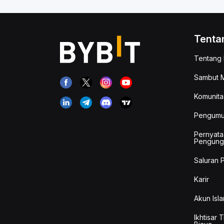
Tenta
Tentang 
Sambut M
Komunita
Pengum
Pernyata
Pengung
Saluran 
Karir
Akun Isla
Ikhtisar 