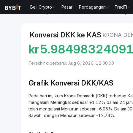
Beli Crypto
Pasar
Perdagangan
TradFi
Pasar
Harga Kaspa KAS
Krona Denmark to Kaspa
Konversi DKK ke KAS
KRONA DE
kr
5.9849832409
Terakhir diperbarui: Aug 6, 2026, 12:00:00
Grafik Konversi DKK/KAS
Pada hari ini, kurs Krona Denmark (DKK) terhadap
mengalami Meningkat sebesar +1.12% dalam 24 jam te
telah mengalami Menurun sebesar -6.05%. Dalam 30 h
Bawah, dengan Menurun sebesar -12.74%.