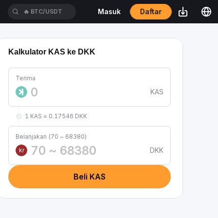
Daftar
Masuk
🔥
BTC/USDT
Kalkulator KAS ke DKK
Terima
KAS
1 KAS ≈ 0.17546 DKK
Belanjakan (70 ~ 68380)
DKK
kr
Beli KAS