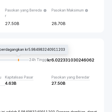
Pasokan yang Bereda
Pasokan Maksimum
r
27.50B
28.70B
 diperdagangkan kr5.984983240911203
24h Tinggi
kr
6.022331030246062
u
Kapitalisasi Pasar
Pasokan yang Beredar
4.63B
27.50B
 ini adalah 5.984983240911203. Dengan demikian, dapat