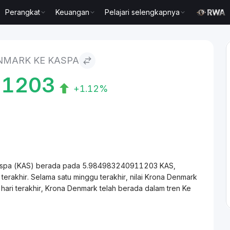
Perangkat
Keuangan
Pelajari selengkapnya
NMARK KE KASPA
11203
+1.12%
 Kaspa (KAS) berada pada 5.984983240911203 KAS,
rakhir. Selama satu minggu terakhir, nilai Krona Denmark
ari terakhir, Krona Denmark telah berada dalam tren Ke