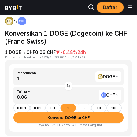
Daftar
Beranda
DOGE to CHF
Konversikan 1 DOGE (Dogecoin) ke CHF
(Franc Swiss)
1 DOGE ≈ CHF0.06 CHF
▼
-0.48%
24h
Pembaruan Terakhir
：
2026/08/09 06:15
(
GMT+0
)
Pengeluaran
DOGE
Terima ~
CHF
0.001
0.01
0.1
1
5
10
100
Konversi DOGE to CHF
Biaya nol · 350+ kripto · 40+ mata uang fiat