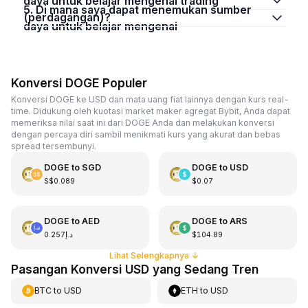
daya untuk belajar mengenai trading
5. Di mana saya dapat menemukan sumber
(perdagangan)?
daya untuk belajar mengenai
Konversi DOGE Populer
Konversi DOGE ke USD dan mata uang fiat lainnya dengan kurs real-
time. Didukung oleh kuotasi market maker agregat Bybit, Anda dapat
memeriksa nilai saat ini dari DOGE Anda dan melakukan konversi
dengan percaya diri sambil menikmati kurs yang akurat dan bebas
spread tersembunyi.
DOGE
to
SGD
DOGE
to
USD
S$0.089
$0.07
DOGE
to
AED
DOGE
to
ARS
د.إ0.257
$104.89
Lihat Selengkapnya
↓
Pasangan Konversi USD yang Sedang Tren
BTC
to
USD
ETH
to
USD