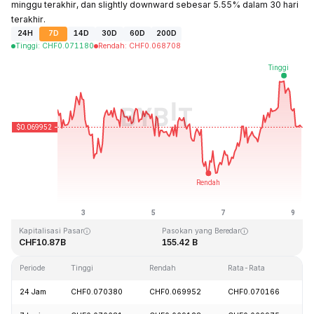
minggu terakhir, dan slightly downward sebesar 5.55% dalam 30 hari
terakhir.
24H
7D
14D
30D
60D
200D
Tinggi
:
CHF
0.071180
Rendah
:
CHF
0.068708
Terakhir Diperbarui: 2026-08-09, 06:15 GMT+0
Rekor Tertinggi (ATH)
Rendah Sepanjang Waktu (ATL)
CHF0.731578
CHF0.000087
Kapitalisasi Pasar
Pasokan yang Beredar
CHF10.87B
155.42 B
Periode
Tinggi
Rendah
Rata-Rata
P
24 Jam
CHF0.070380
CHF0.069952
CHF0.070166
-