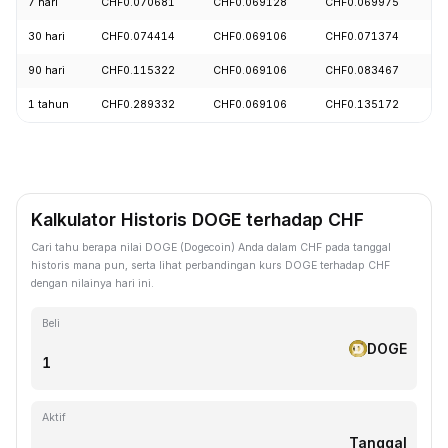
7 hari
CHF0.070681
CHF0.069128
CHF0.069975
-
30 hari
CHF0.074414
CHF0.069106
CHF0.071374
-
90 hari
CHF0.115322
CHF0.069106
CHF0.083467
-
1 tahun
CHF0.289332
CHF0.069106
CHF0.135172
-
Kalkulator Historis DOGE terhadap CHF
Cari tahu berapa nilai DOGE (Dogecoin) Anda dalam CHF pada tanggal
historis mana pun, serta lihat perbandingan kurs DOGE terhadap CHF
dengan nilainya hari ini.
Beli
DOGE
Aktif
Tanggal