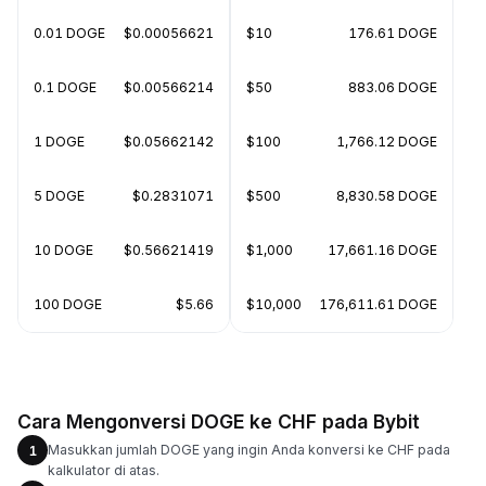
0.01 DOGE
$0.00056621
$10
176.61 DOGE
0.1 DOGE
$0.00566214
$50
883.06 DOGE
1 DOGE
$0.05662142
$100
1,766.12 DOGE
5 DOGE
$0.2831071
$500
8,830.58 DOGE
10 DOGE
$0.56621419
$1,000
17,661.16 DOGE
100 DOGE
$5.66
$10,000
176,611.61 DOGE
Cara Mengonversi DOGE ke CHF pada Bybit
Masukkan jumlah DOGE yang ingin Anda konversi ke CHF pada
1
kalkulator di atas.