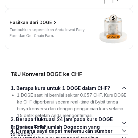
Hasilkan dari DOGE
Tumbuhkan kepemilikan Anda lewat Easy
Earn dan On-Chain Earn.
T&J Konversi DOGE ke CHF
1. Berapa kurs untuk 1 DOGE dalam CHF?
1 DOGE saat ini bernilai sekitar 0.057 CHF. Kurs DOGE
ke CHF diperbarui secara real-time di Bybit tanpa
biaya konversi dan dengan penguncian kurs selama
15 detik setelah Anda mengonfirmasi.
2. Berapa fluktuasi 24 jam pada kurs DOGE
terhadap CHF?
3. Berapa total jumlah Dogecoin yang
4. Di mana saya dapat menemukan sumber
tersedia?