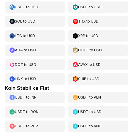
USDC
to
USD
USDT
to
USD
SOL
to
USD
TRX
to
USD
LTC
to
USD
XRP
to
USD
ADA
to
USD
DOGE
to
USD
DOT
to
USD
AVAX
to
USD
LINK
to
USD
SHIB
to
USD
Koin Stabil ke Fiat
USDT
to
INR
USDT
to
PLN
USDT
to
RON
USDT
to
USD
USDT
to
PHP
USDT
to
VND