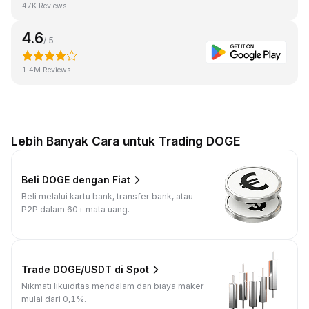
47K Reviews
4.6
/ 5
1.4M Reviews
Lebih Banyak Cara untuk Trading DOGE
Beli DOGE dengan Fiat
Beli melalui kartu bank, transfer bank, atau
P2P dalam 60+ mata uang.
Trade DOGE/USDT di Spot
Nikmati likuiditas mendalam dan biaya maker
mulai dari 0,1%.