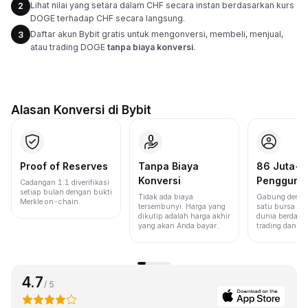
Lihat nilai yang setara dalam CHF secara instan berdasarkan kurs
2
DOGE terhadap CHF secara langsung.
Daftar akun Bybit gratis untuk mengonversi, membeli, menjual,
3
atau trading DOGE
tanpa biaya konversi
.
Alasan Konversi di Bybit
Proof of Reserves
Tanpa Biaya
86 Juta+
Konversi
Pengguna
Cadangan 1:1 diverifikasi
setiap bulan dengan bukti
Tidak ada biaya
Gabung denga
Merkle on-chain.
tersembunyi. Harga yang
satu bursa ter
dikutip adalah harga akhir
dunia berdasa
yang akan Anda bayar.
trading dan lik
4.7
/ 5