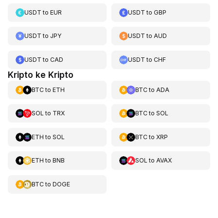
USDT
to
EUR
USDT
to
GBP
USDT
to
JPY
USDT
to
AUD
USDT
to
CAD
USDT
to
CHF
Kripto ke Kripto
BTC
to
ETH
BTC
to
ADA
SOL
to
TRX
BTC
to
SOL
ETH
to
SOL
BTC
to
XRP
ETH
to
BNB
SOL
to
AVAX
BTC
to
DOGE