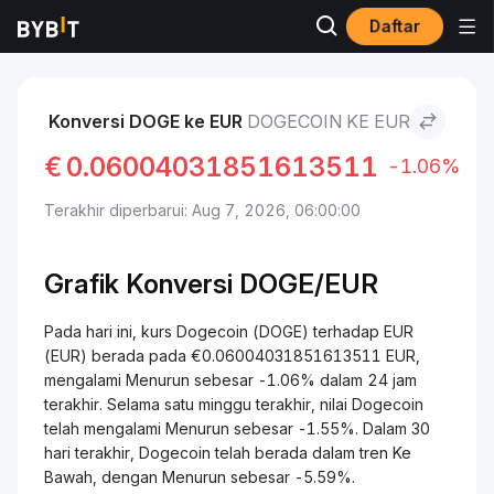
Daftar
Pasar
Harga Dogecoin DOGE
Dogecoin to EUR
Konversi DOGE ke EUR
DOGECOIN KE EUR
€
0.06004031851613511
-1.06%
Terakhir diperbarui: Aug 7, 2026, 06:00:00
Grafik Konversi
DOGE/
EUR
Pada hari ini, kurs Dogecoin (DOGE) terhadap EUR
(EUR) berada pada €0.06004031851613511 EUR,
mengalami Menurun sebesar -1.06% dalam 24 jam
terakhir. Selama satu minggu terakhir, nilai Dogecoin
telah mengalami Menurun sebesar -1.55%. Dalam 30
hari terakhir, Dogecoin telah berada dalam tren Ke
Bawah, dengan Menurun sebesar -5.59%.