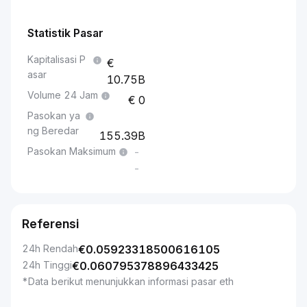
Statistik Pasar
Kapitalisasi P
asar
10.75B
Volume 24 Jam
0
Pasokan ya
ng Beredar
155.39B
Pasokan Maksimum
-
-
Referensi
24h Rendah
€
0.05923318500616105
24h Tinggi
€
0.060795378896433425
*Data berikut menunjukkan informasi pasar eth