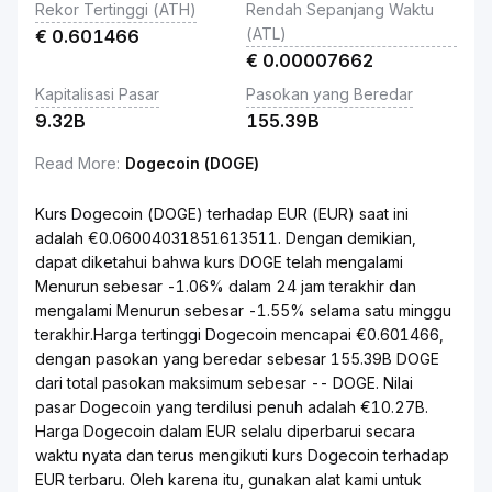
Rekor Tertinggi (ATH)
Rendah Sepanjang Waktu
(ATL)
€
0.601466
€
0.00007662
Kapitalisasi Pasar
Pasokan yang Beredar
9.32B
155.39B
Read More
:
Dogecoin (DOGE)
Kurs Dogecoin (DOGE) terhadap EUR (EUR) saat ini
adalah €0.06004031851613511. Dengan demikian,
dapat diketahui bahwa kurs DOGE telah mengalami
Menurun sebesar -1.06% dalam 24 jam terakhir dan
mengalami Menurun sebesar -1.55% selama satu minggu
terakhir.Harga tertinggi Dogecoin mencapai €0.601466,
dengan pasokan yang beredar sebesar 155.39B DOGE
dari total pasokan maksimum sebesar -- DOGE. Nilai
pasar Dogecoin yang terdilusi penuh adalah €10.27B.
Harga Dogecoin dalam EUR selalu diperbarui secara
waktu nyata dan terus mengikuti kurs Dogecoin terhadap
EUR terbaru. Oleh karena itu, gunakan alat kami untuk