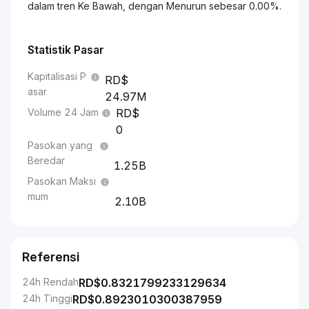
dalam tren Ke Bawah, dengan Menurun sebesar 0.00%.
Statistik Pasar
Kapitalisasi P
asar
24.97M
Volume 24 Jam
0
Pasokan yang
Beredar
1.25B
Pasokan Maksi
mum
2.10B
Referensi
24h Rendah
RD$
0.8321799233129634
24h Tinggi
RD$
0.8923010300387959