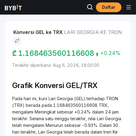
Daftar
Pasar
Harga TRON TRX
Lari Georgia to TRON
Konversi GEL ke TRX
LARI GEORGIA KE TRON
₾
1.168463560116608
+0.24%
Terakhir diperbarui: Aug 6, 2026, 18:00:00
Grafik Konversi GEL/TRX
Pada hari ini, kurs Lari Georgia (GEL) terhadap TRON
(TRX) berada pada 1.168463560116608 TRX,
mengalami Meningkat sebesar +0.24% dalam 24 jam
terakhir. Selama satu minggu terakhir, nilai Lari Georgia
telah mengalami Menurun sebesar -0.93%. Dalam 30
hari terakhir, Lari Georgia telah berada dalam tren Ke