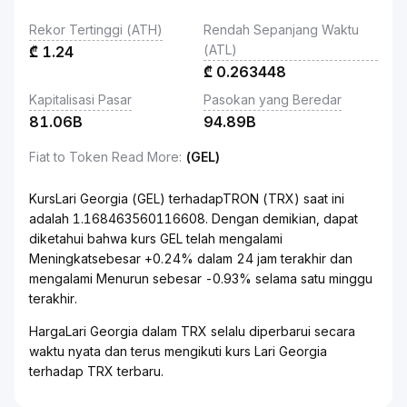
Rekor Tertinggi (ATH)
Rendah Sepanjang Waktu
(ATL)
₾
1.24
₾
0.263448
Kapitalisasi Pasar
Pasokan yang Beredar
81.06B
94.89B
Fiat to Token Read More
:
(GEL)
KursLari Georgia (GEL) terhadapTRON (TRX) saat ini
adalah 1.168463560116608. Dengan demikian, dapat
diketahui bahwa kurs GEL telah mengalami
Meningkatsebesar +0.24% dalam 24 jam terakhir dan
mengalami Menurun sebesar -0.93% selama satu minggu
terakhir.
HargaLari Georgia dalam TRX selalu diperbarui secara
waktu nyata dan terus mengikuti kurs Lari Georgia
terhadap TRX terbaru.