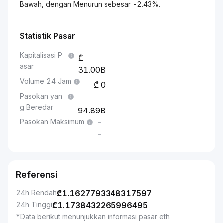
Bawah, dengan Menurun sebesar -2.43%.
Statistik Pasar
Kapitalisasi P
asar
31.00B
Volume 24 Jam
0
Pasokan yan
g Beredar
94.89B
Pasokan Maksimum
-
-
Referensi
24h Rendah
₾
1.1627793348317597
24h Tinggi
₾
1.1738432265996495
*Data berikut menunjukkan informasi pasar eth