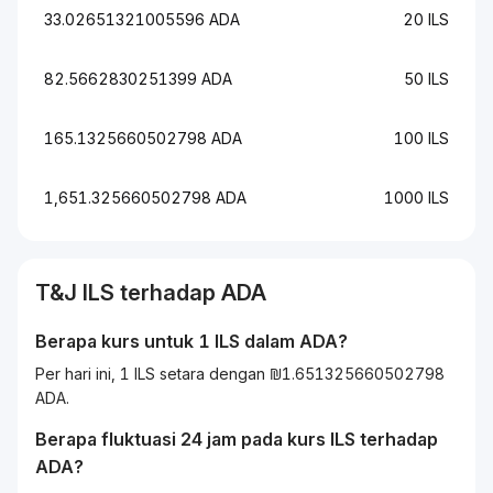
33.02651321005596 ADA
20 ILS
82.5662830251399 ADA
50 ILS
165.1325660502798 ADA
100 ILS
1,651.325660502798 ADA
1000 ILS
T&J
ILS
terhadap
ADA
Berapa kurs untuk 1
ILS
dalam
ADA
?
Per hari ini, 1 ILS setara dengan ₪1.651325660502798
ADA.
Berapa fluktuasi 24 jam pada kurs
ILS
terhadap
ADA
?