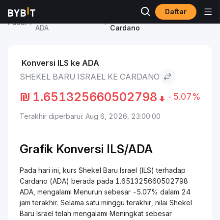
Daftar
Harga Cardano
Shekel Baru Israel to
Pasar
ADA
Cardano
Konversi ILS ke ADA
SHEKEL BARU ISRAEL KE CARDANO
₪
1.651325660502798
-5.07%
Terakhir diperbarui: Aug 6, 2026, 23:00:00
Grafik Konversi ILS/ADA
Pada hari ini, kurs Shekel Baru Israel (ILS) terhadap
Cardano (ADA) berada pada 1.651325660502798
ADA, mengalami Menurun sebesar -5.07% dalam 24
jam terakhir. Selama satu minggu terakhir, nilai Shekel
Baru Israel telah mengalami Meningkat sebesar