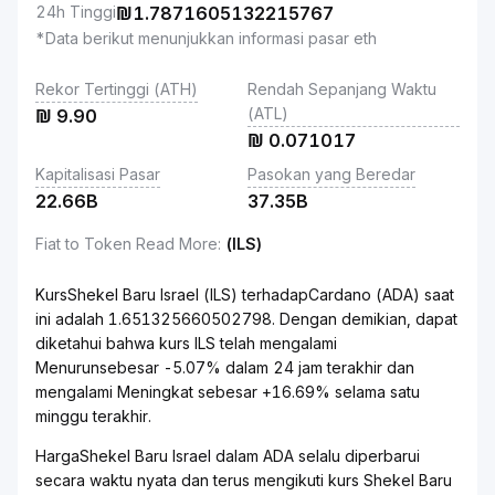
24h Tinggi
₪
1.7871605132215767
*Data berikut menunjukkan informasi pasar eth
Rekor Tertinggi (ATH)
Rendah Sepanjang Waktu
(ATL)
₪
9.90
₪
0.071017
Kapitalisasi Pasar
Pasokan yang Beredar
22.66B
37.35B
Fiat to Token Read More
:
(ILS)
KursShekel Baru Israel (ILS) terhadapCardano (ADA) saat
ini adalah 1.651325660502798. Dengan demikian, dapat
diketahui bahwa kurs ILS telah mengalami
Menurunsebesar -5.07% dalam 24 jam terakhir dan
mengalami Meningkat sebesar +16.69% selama satu
minggu terakhir.
HargaShekel Baru Israel dalam ADA selalu diperbarui
secara waktu nyata dan terus mengikuti kurs Shekel Baru