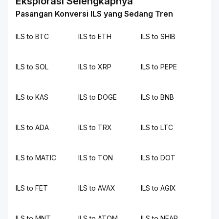
Eksplorasi Selengkapnya
Pasangan Konversi ILS yang Sedang Tren
ILS to BTC
ILS to ETH
ILS to SHIB
ILS to SOL
ILS to XRP
ILS to PEPE
ILS to KAS
ILS to DOGE
ILS to BNB
ILS to ADA
ILS to TRX
ILS to LTC
ILS to MATIC
ILS to TON
ILS to DOT
ILS to FET
ILS to AVAX
ILS to AGIX
ILS to MNT
ILS to ATOM
ILS to NEAR