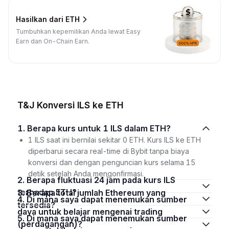
Hasilkan dari ETH
Tumbuhkan kepemilikan Anda lewat Easy
Earn dan On-Chain Earn.
T&J Konversi ILS ke ETH
1. Berapa kurs untuk 1 ILS dalam ETH?
1 ILS saat ini bernilai sekitar 0 ETH. Kurs ILS ke ETH
diperbarui secara real-time di Bybit tanpa biaya
konversi dan dengan penguncian kurs selama 15
detik setelah Anda mengonfirmasi.
2. Berapa fluktuasi 24 jam pada kurs ILS
terhadap ETH?
3. Berapa total jumlah Ethereum yang
4. Di mana saya dapat menemukan sumber
tersedia?
daya untuk belajar mengenai trading
5. Di mana saya dapat menemukan sumber
(perdagangan)?