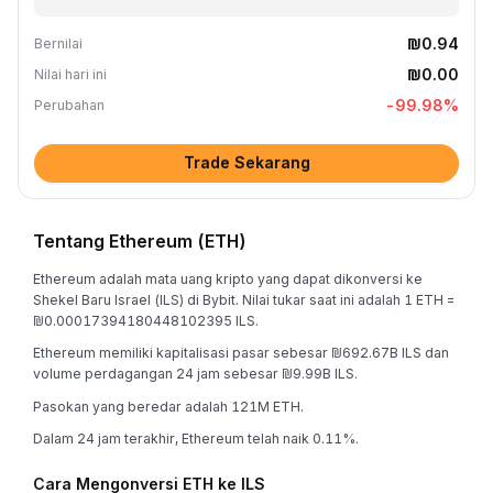
₪0.94
Bernilai
₪0.00
Nilai hari ini
-99.98
%
Perubahan
Trade Sekarang
Tentang Ethereum (ETH)
Ethereum adalah mata uang kripto yang dapat dikonversi ke
Shekel Baru Israel (ILS) di Bybit. Nilai tukar saat ini adalah 1 ETH =
₪0.00017394180448102395 ILS.
Ethereum memiliki kapitalisasi pasar sebesar ₪692.67B ILS dan
volume perdagangan 24 jam sebesar ₪9.99B ILS.
Pasokan yang beredar adalah 121M ETH.
Dalam 24 jam terakhir, Ethereum telah naik 0.11%.
Cara Mengonversi ETH ke ILS