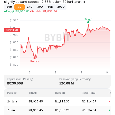
slightly upward sebesar 7.65% dalam 30 hari terakhir.
24H
7D
14D
30D
60D
200D
Tinggi
:
₪
1,928.81
Rendah
:
₪
1,837.66
Terakhir Diperbarui: 2026-08-09, 06:14 GMT+0
Rekor Tertinggi (ATH)
Rendah Sepanjang Waktu (ATL)
₪4,946.05
₪0.432979
Kapitalisasi Pasar
Pasokan yang Beredar
₪230.90B
120.68 M
Periode
Tinggi
Rendah
Rata-Rata
Peru
24 Jam
₪1,915.45
₪1,913.30
₪1,914.37
-0.
7 hari
₪1,915.45
₪1,858.20
₪1,894.64
+2.