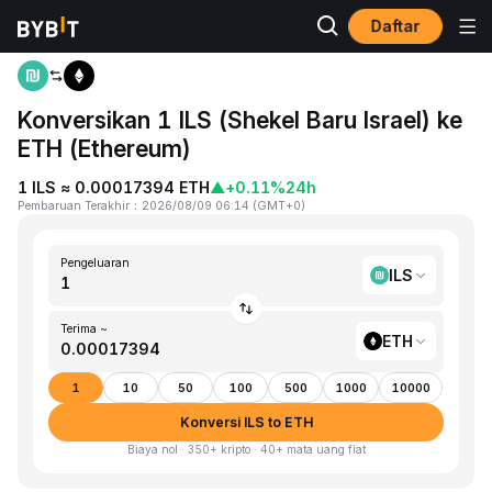
Daftar
Beranda
ILS to ETH
Konversikan 1 ILS (Shekel Baru Israel) ke
ETH (Ethereum)
1 ILS ≈ 0.00017394 ETH
▲
+0.11%
24h
Pembaruan Terakhir
：
2026/08/09 06:14
(
GMT+0
)
Pengeluaran
ILS
Terima ~
ETH
1
10
50
100
500
1000
10000
Konversi ILS to ETH
Biaya nol · 350+ kripto · 40+ mata uang fiat