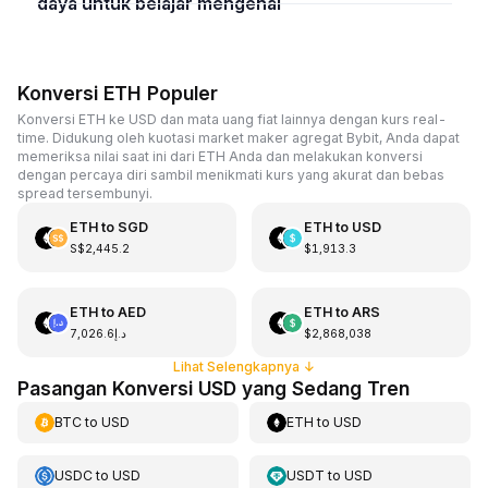
daya untuk belajar mengenai
Konversi ETH Populer
Konversi ETH ke USD dan mata uang fiat lainnya dengan kurs real-
time. Didukung oleh kuotasi market maker agregat Bybit, Anda dapat
memeriksa nilai saat ini dari ETH Anda dan melakukan konversi
dengan percaya diri sambil menikmati kurs yang akurat dan bebas
spread tersembunyi.
ETH
to
SGD
ETH
to
USD
S$2,445.2
$1,913.3
ETH
to
AED
ETH
to
ARS
د.إ7,026.6
$2,868,038
Lihat Selengkapnya
↓
Pasangan Konversi USD yang Sedang Tren
BTC
to
USD
ETH
to
USD
USDC
to
USD
USDT
to
USD