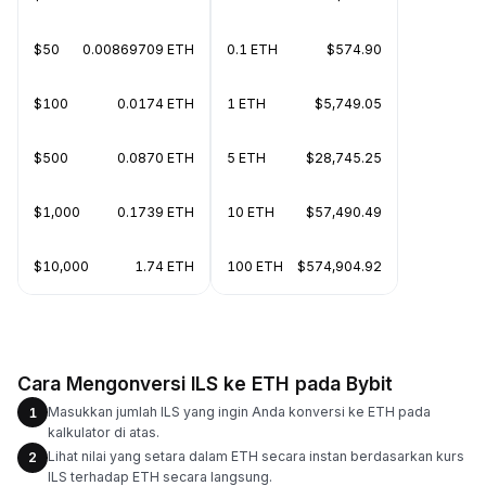
$50
0.00869709 ETH
0.1 ETH
$574.90
$100
0.0174 ETH
1 ETH
$5,749.05
$500
0.0870 ETH
5 ETH
$28,745.25
$1,000
0.1739 ETH
10 ETH
$57,490.49
$10,000
1.74 ETH
100 ETH
$574,904.92
Cara Mengonversi ILS ke ETH pada Bybit
Masukkan jumlah ILS yang ingin Anda konversi ke ETH pada
1
kalkulator di atas.
Lihat nilai yang setara dalam ETH secara instan berdasarkan kurs
2
ILS terhadap ETH secara langsung.