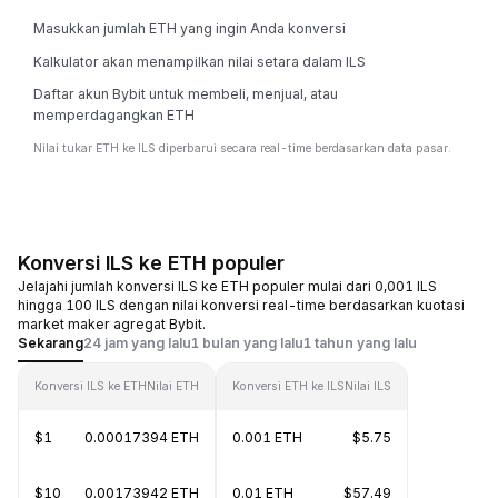
Masukkan jumlah ETH yang ingin Anda konversi
Kalkulator akan menampilkan nilai setara dalam ILS
Daftar akun Bybit untuk membeli, menjual, atau
memperdagangkan ETH
Nilai tukar ETH ke ILS diperbarui secara real-time berdasarkan data pasar.
Konversi ILS ke ETH populer
Jelajahi jumlah konversi ILS ke ETH populer mulai dari 0,001 ILS
hingga 100 ILS dengan nilai konversi real-time berdasarkan kuotasi
market maker agregat Bybit.
Sekarang
24 jam yang lalu
1 bulan yang lalu
1 tahun yang lalu
Konversi ILS ke ETH
Nilai ETH
Konversi ETH ke ILS
Nilai ILS
$1
0.00017394 ETH
0.001 ETH
$5.75
$10
0.00173942 ETH
0.01 ETH
$57.49