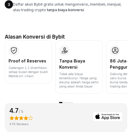
Daftar akun Bybit gratis untuk mengonversi, membeli, menjual,
3
atau trading crypto
tanpa biaya konversi
.
Alasan Konversi di Bybit
Proof of Reserves
Tanpa Biaya
86 Juta+
Konversi
Pengguna
Cadangan 1:1 diverifikasi
setiap bulan dengan bukti
Tidak ada biaya
Gabung denga
Merkle on-chain.
tersembunyi. Harga yang
satu bursa ter
dikutip adalah harga akhir
dunia berdasa
yang akan Anda bayar.
trading dan lik
4.7
/ 5
47K Reviews