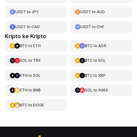
USDT
to
JPY
USDT
to
AUD
USDT
to
CAD
USDT
to
CHF
Kripto ke Kripto
BTC
to
ETH
BTC
to
ADA
SOL
to
TRX
BTC
to
SOL
ETH
to
SOL
BTC
to
XRP
ETH
to
BNB
SOL
to
AVAX
BTC
to
DOGE