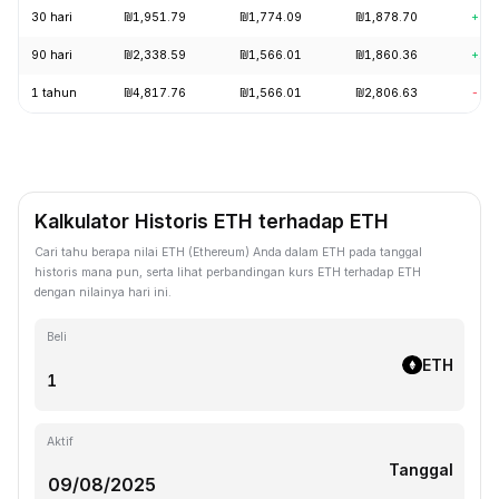
30 hari
₪1,951.79
₪1,774.09
₪1,878.70
+7.
90 hari
₪2,338.59
₪1,566.01
₪1,860.36
+17
1 tahun
₪4,817.76
₪1,566.01
₪2,806.63
-54
Kalkulator Historis ETH terhadap ETH
Cari tahu berapa nilai ETH (Ethereum) Anda dalam ETH pada tanggal
historis mana pun, serta lihat perbandingan kurs ETH terhadap ETH
dengan nilainya hari ini.
Beli
ETH
Aktif
Tanggal