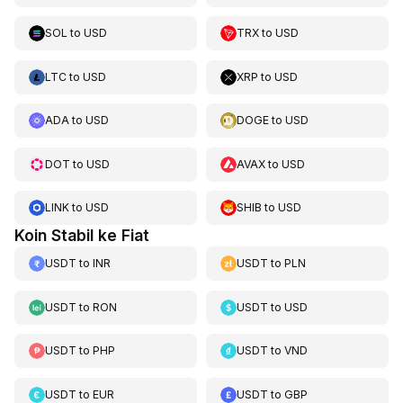
SOL
to
USD
TRX
to
USD
LTC
to
USD
XRP
to
USD
ADA
to
USD
DOGE
to
USD
DOT
to
USD
AVAX
to
USD
LINK
to
USD
SHIB
to
USD
Koin Stabil ke Fiat
USDT
to
INR
USDT
to
PLN
USDT
to
RON
USDT
to
USD
USDT
to
PHP
USDT
to
VND
USDT
to
EUR
USDT
to
GBP