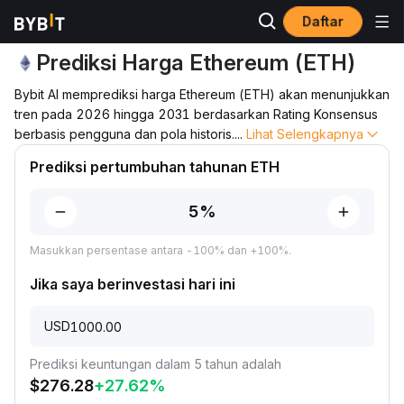
Daftar
Prediksi Harga
Prediksi Harga ETH
Prediksi Harga Ethereum (ETH)
Bybit AI memprediksi harga Ethereum (ETH) akan menunjukkan
tren pada 2026 hingga 2031 berdasarkan Rating Konsensus
berbasis pengguna dan pola historis.
...
Lihat Selengkapnya
Prediksi pertumbuhan tahunan ETH
Masukkan persentase antara -100% dan +100%.
Jika saya berinvestasi hari ini
USD
Prediksi keuntungan dalam 5 tahun adalah
$
276.28
+
27.62
%