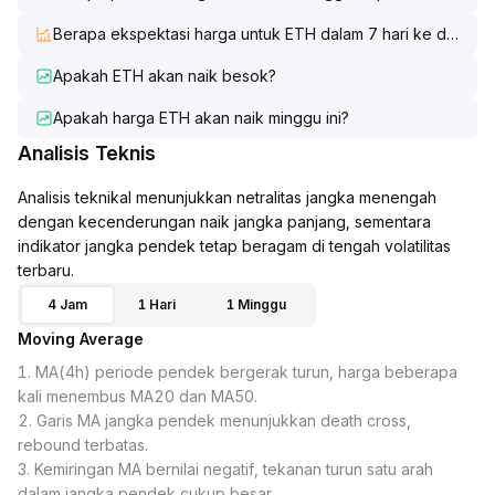
Berapa ekspektasi harga untuk ETH dalam 7 hari ke depan?
Apakah ETH akan naik besok?
Apakah harga ETH akan naik minggu ini?
Analisis Teknis
Analisis teknikal menunjukkan netralitas jangka menengah
dengan kecenderungan naik jangka panjang, sementara
indikator jangka pendek tetap beragam di tengah volatilitas
terbaru.
4 Jam
1 Hari
1 Minggu
Moving Average
1
.
MA(4h) periode pendek bergerak turun, harga beberapa
kali menembus MA20 dan MA50.
2
.
Garis MA jangka pendek menunjukkan death cross,
rebound terbatas.
3
.
Kemiringan MA bernilai negatif, tekanan turun satu arah
dalam jangka pendek cukup besar.