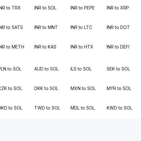
INR to TRX
INR to SOL
INR to PEPE
INR to XRP
INR to SATS
INR to MNT
INR to LTC
INR to DOT
INR to METH
INR to KAS
INR to HTX
INR to DEFI
PLN to SOL
AUD to SOL
ILS to SOL
SEK to SOL
CZK to SOL
DKK to SOL
MXN to SOL
MYR to SOL
HKD to SOL
TWD to SOL
MDL to SOL
KWD to SOL