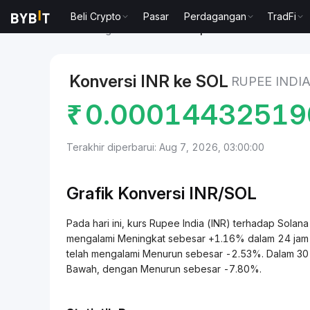
Beli Crypto
Pasar
Perdagangan
TradFi
Pasar
Harga Solana SOL
Rupee India to Solana
Konversi INR ke SOL
RUPEE INDI
₹
0.0001443251
Terakhir diperbarui: Aug 7, 2026, 03:00:00
Grafik Konversi INR/SOL
Pada hari ini, kurs Rupee India (INR) terhadap S
mengalami Meningkat sebesar +1.16% dalam 24 jam ter
telah mengalami Menurun sebesar -2.53%. Dalam 30 ha
Bawah, dengan Menurun sebesar -7.80%.