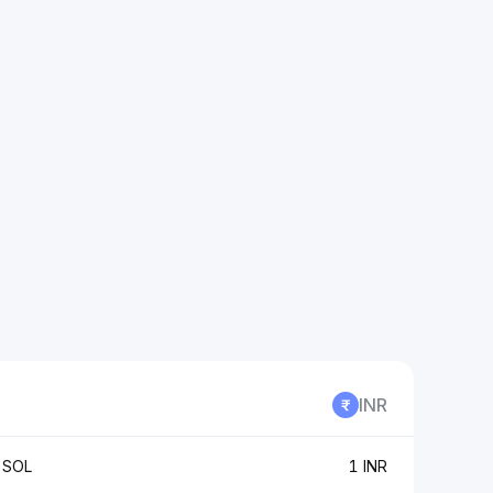
INR
 SOL
1 INR