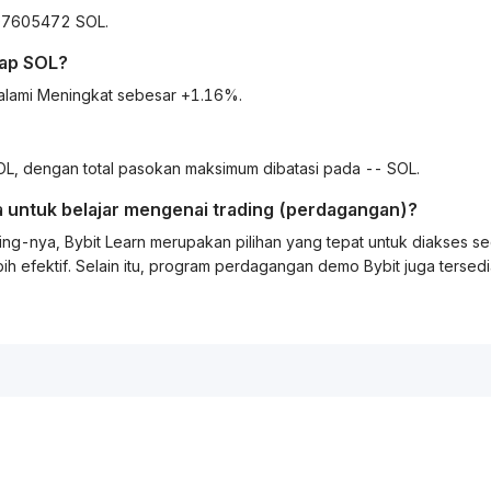
007605472 SOL.
dap
SOL
?
galami Meningkat sebesar +1.16%.
, dengan total pasokan maksimum dibatasi pada -- SOL.
 untuk belajar mengenai
trading
(perdagangan)?
ing
-nya, Bybit
Learn
merupakan pilihan yang tepat untuk diakses s
ih efektif. Selain itu, program perdagangan demo Bybit juga tersed