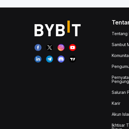
Tenta
Tentang 
Sambut M
Komunita
Pengum
Pernyata
Pengung
Saluran 
Karir
Akun Isla
Ikhtisar 