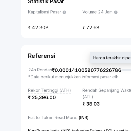
Statistik Pasar
Kapitalisasi Pasar
Volume 24 Jam
42.30B
72.68
Referensi
Harga terakhir d
24h Rendah
₹
0.00014100580776226786
*Data berikut menunjukkan informasi pasar eth
Rekor Tertinggi (ATH)
Rendah Sepanjang Wakt
(ATL)
₹
25,396.00
₹
38.03
Fiat to Token Read More
:
(INR)
KursRupee India (INR) terhadapSolana (SOL) saat 