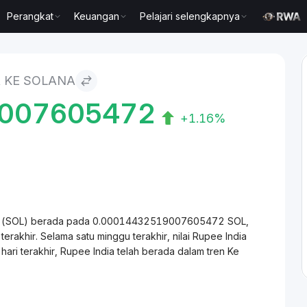
Perangkat
Keuangan
Pelajari selengkapnya
A KE SOLANA
9007605472
+1.16%
olana (SOL) berada pada 0.00014432519007605472 SOL,
akhir. Selama satu minggu terakhir, nilai Rupee India
ri terakhir, Rupee India telah berada dalam tren Ke