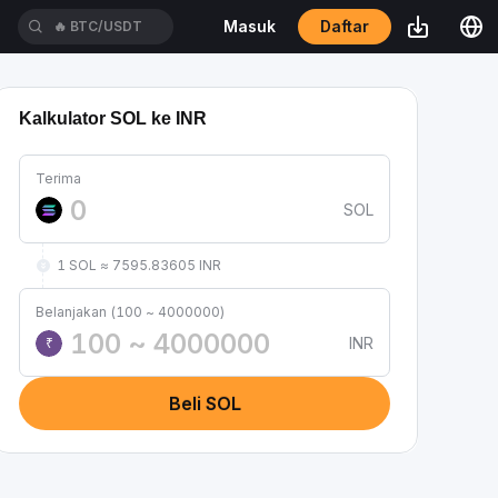
Daftar
Masuk
🔥
BTC/USDT
Kalkulator SOL ke INR
Terima
SOL
1 SOL ≈ 7595.83605 INR
Belanjakan (100 ~ 4000000)
INR
₹
Beli SOL