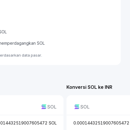
 SOL
au memperdagangkan SOL
 berdasarkan data pasar.
Konversi SOL ke INR
SOL
SOL
0014432519007605472 SOL
0.00014432519007605472