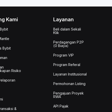
ng Kami
Layanan
Bybit
Beli dalam Sekali
Klik
antle
Perdagangan P2P
(0 Biaya)
s Bybit
Program VIP
uman
Program Referal
an
kapan Risiko
Layanan Institusional
Pelaporan
Permohonan Listing
Pengajuan Proyek
RWA
mi
API Pajak
Transaksi &