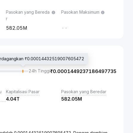
Pasokan yang Bereda
Pasokan Maksimum
r
582.05M
--
iperdagangkan ₹0.00014432519007605472
24h Tinggi
₹
0.0001449237186497735
u
Kapitalisasi Pasar
Pasokan yang Beredar
4.04T
582.05M
ini adalah 0.00014432519007605472. Dengan demikian,