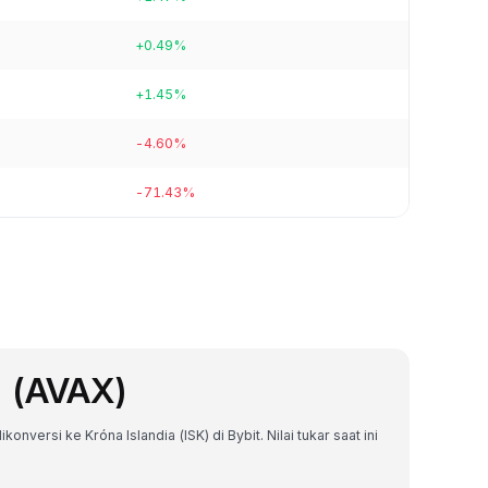
+0.49%
+1.45%
-4.60%
-71.43%
e (AVAX)
nversi ke Króna Islandia (ISK) di Bybit. Nilai tukar saat ini