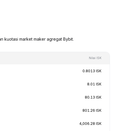
an kuotasi market maker agregat Bybit.
Nilai ISK
0.8013 ISK
8.01 ISK
80.13 ISK
801.26 ISK
4,006.28 ISK