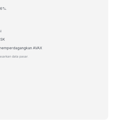
06%.
i
ISK
au memperdagangkan AVAX
dasarkan data pasar.