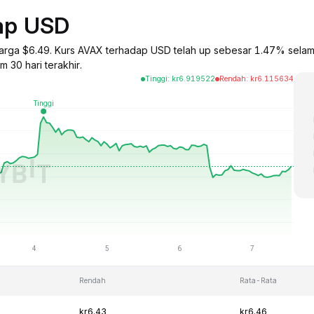
dap USD
harga $6.49. Kurs AVAX terhadap USD telah up sebesar 1.47% selam
 30 hari terakhir.
Tinggi
:
kr
6.919522
Rendah
:
kr
6.115634
Rendah
Rata-Rata
kr6.43
kr6.46