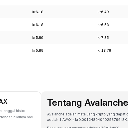
kr6.18
kr6.49
kr6.18
kr6.53
kr5.89
kr7.35
kr5.89
kr13.76
Tentang Avalanch
VAX
 tanggal historis
Avalanche adalah mata uang kripto yang dapat diko
dengan nilainya hari
adalah 1 AVAX = kr0.00124804040253796 ISK.
Pasokan yang beredar adalah 432M AVAX.