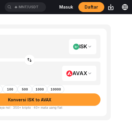
Daftar
Masuk
🔥
MNT/USDT
ISK
AVAX
100
500
1000
10000
Konversi ISK to AVAX
aya nol · 350+ kripto · 40+ mata uang fiat