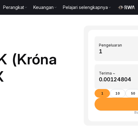
Perangkat
Keuangan
Pelajari selengkapnya
Pengeluaran
K (Króna
X
Terima ~
1
10
50
Bi