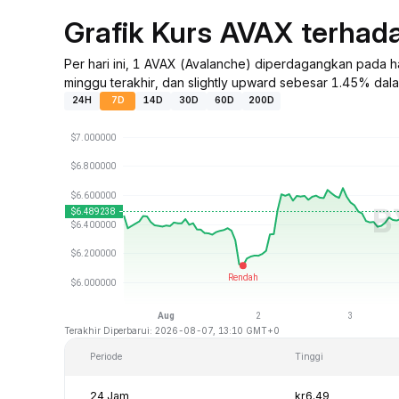
Grafik Kurs AVAX terha
Per hari ini, 1 AVAX (Avalanche) diperdagangkan pada 
minggu terakhir, dan slightly upward sebesar 1.45% dalam
24H
7D
14D
30D
60D
200D
Terakhir Diperbarui: 2026-08-07, 13:10 GMT+0
Periode
Tinggi
24 Jam
kr6.49