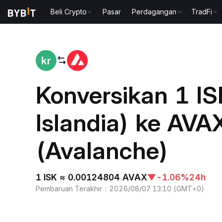
Beli Crypto
Pasar
Perdagangan
TradFi
Beranda
ISK to AVAX
Konversikan 1 IS
Islandia) ke AVA
(Avalanche)
1 ISK ≈ 0.00124804 AVAX
▼
-1.06%
24h
Pembaruan Terakhir
：
2026/08/07 13:10
(
GMT+0
)