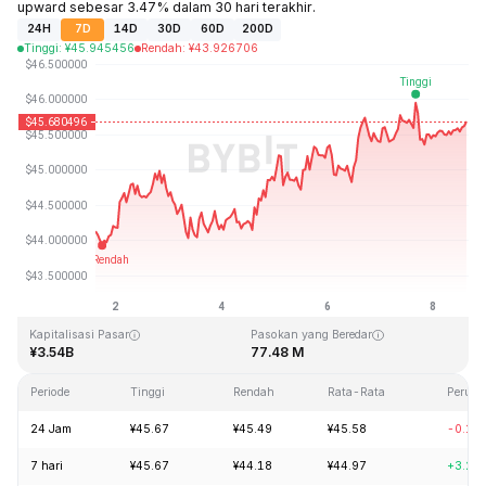
upward sebesar 3.47% dalam 30 hari terakhir.
24H
7D
14D
30D
60D
200D
Tinggi
:
¥
45.945456
Rendah
:
¥
43.926706
Terakhir Diperbarui: 2026-08-08, 14:45 GMT+0
Rekor Tertinggi (ATH)
Rendah Sepanjang Waktu (ATL)
¥410.26
¥1.15
Kapitalisasi Pasar
Pasokan yang Beredar
¥3.54B
77.48 M
Periode
Tinggi
Rendah
Rata-Rata
Perub
24 Jam
¥45.67
¥45.49
¥45.58
-0.15
7 hari
¥45.67
¥44.18
¥44.97
+3.21