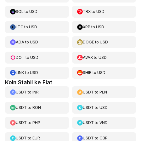
SOL
to
USD
TRX
to
USD
LTC
to
USD
XRP
to
USD
ADA
to
USD
DOGE
to
USD
DOT
to
USD
AVAX
to
USD
LINK
to
USD
SHIB
to
USD
Koin Stabil ke Fiat
USDT
to
INR
USDT
to
PLN
USDT
to
RON
USDT
to
USD
USDT
to
PHP
USDT
to
VND
USDT
to
EUR
USDT
to
GBP