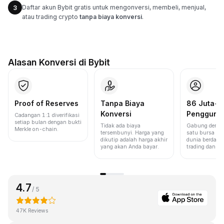
Daftar akun Bybit gratis untuk mengonversi, membeli, menjual,
3
atau trading crypto
tanpa biaya konversi
.
Alasan Konversi di Bybit
Proof of Reserves
Tanpa Biaya
86 Juta+
Konversi
Pengguna
Cadangan 1:1 diverifikasi
setiap bulan dengan bukti
Tidak ada biaya
Gabung denga
Merkle on-chain.
tersembunyi. Harga yang
satu bursa ter
dikutip adalah harga akhir
dunia berdasa
yang akan Anda bayar.
trading dan lik
4.7
/ 5
47K Reviews