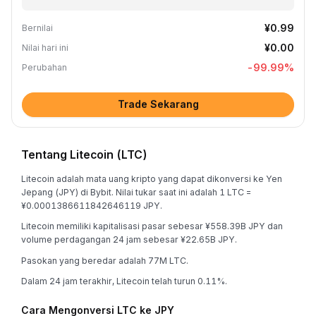
¥0.99
Bernilai
¥0.00
Nilai hari ini
-99.99
%
Perubahan
Trade Sekarang
Tentang Litecoin (LTC)
Litecoin adalah mata uang kripto yang dapat dikonversi ke Yen
Jepang (JPY) di Bybit. Nilai tukar saat ini adalah 1 LTC =
¥0.0001386611842646119 JPY.
Litecoin memiliki kapitalisasi pasar sebesar ¥558.39B JPY dan
volume perdagangan 24 jam sebesar ¥22.65B JPY.
Pasokan yang beredar adalah 77M LTC.
Dalam 24 jam terakhir, Litecoin telah turun 0.11%.
Cara Mengonversi LTC ke JPY