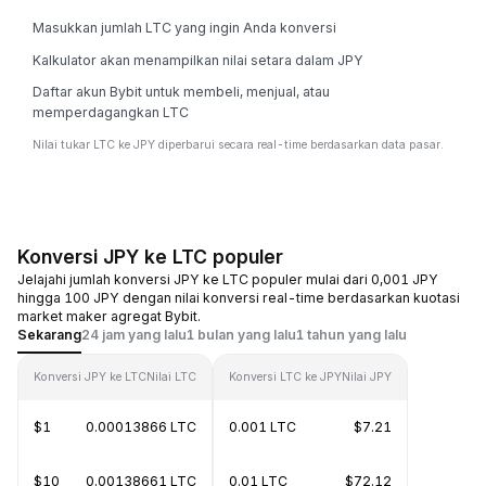
Masukkan jumlah LTC yang ingin Anda konversi
Kalkulator akan menampilkan nilai setara dalam JPY
Daftar akun Bybit untuk membeli, menjual, atau
memperdagangkan LTC
Nilai tukar LTC ke JPY diperbarui secara real-time berdasarkan data pasar.
Konversi JPY ke LTC populer
Jelajahi jumlah konversi JPY ke LTC populer mulai dari 0,001 JPY
hingga 100 JPY dengan nilai konversi real-time berdasarkan kuotasi
market maker agregat Bybit.
Sekarang
24 jam yang lalu
1 bulan yang lalu
1 tahun yang lalu
Konversi JPY ke LTC
Nilai LTC
Konversi LTC ke JPY
Nilai JPY
$1
0.00013866 LTC
0.001 LTC
$7.21
$10
0.00138661 LTC
0.01 LTC
$72.12