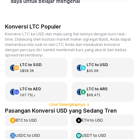
daya untuk belajar mengenai
Konversi LTC Populer
Konversi LTC ke USD dan mata uang fiat lainnya dengan kurs real-
time. Didukung oleh kuotasi market maker agregat Bybit, Anda dapat
memeriksa nilai saat ini dari LTC Anda dan melakukan konversi
dengan percaya diri sambil menikmati kurs yang akurat dan bebas
spread tersembunyi.
LTC
to
SGD
LTC
to
USD
S$58.38
$45.68
LTC
to
AED
LTC
to
ARS
د.إ167.75
$68,471
Lihat Selengkapnya
↓
Pasangan Konversi USD yang Sedang Tren
BTC
to
USD
ETH
to
USD
USDC
to
USD
USDT
to
USD