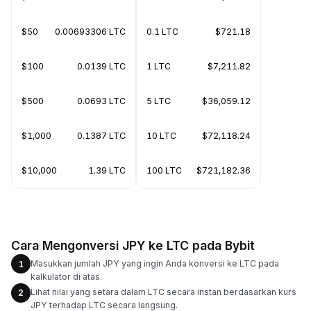
$50
0.00693306 LTC
0.1 LTC
$721.18
$100
0.0139 LTC
1 LTC
$7,211.82
$500
0.0693 LTC
5 LTC
$36,059.12
$1,000
0.1387 LTC
10 LTC
$72,118.24
$10,000
1.39 LTC
100 LTC
$721,182.36
Cara Mengonversi JPY ke LTC pada Bybit
Masukkan jumlah JPY yang ingin Anda konversi ke LTC pada
1
kalkulator di atas.
Lihat nilai yang setara dalam LTC secara instan berdasarkan kurs
2
JPY terhadap LTC secara langsung.