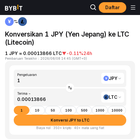
Daftar
Beranda
JPY to LTC
Konversikan 1 JPY (Yen Jepang) ke LTC
(Litecoin)
1 JPY ≈ 0.00013866 LTC
▼
-0.11%
24h
Pembaruan Terakhir
：
2026/08/08 14:45
(
GMT+0
)
Pengeluaran
JPY
Terima ~
LTC
1
10
50
100
500
1000
10000
Konversi JPY to LTC
Biaya nol · 350+ kripto · 40+ mata uang fiat