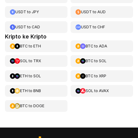
USDT
to
JPY
USDT
to
AUD
USDT
to
CAD
USDT
to
CHF
Kripto ke Kripto
BTC
to
ETH
BTC
to
ADA
SOL
to
TRX
BTC
to
SOL
ETH
to
SOL
BTC
to
XRP
ETH
to
BNB
SOL
to
AVAX
BTC
to
DOGE