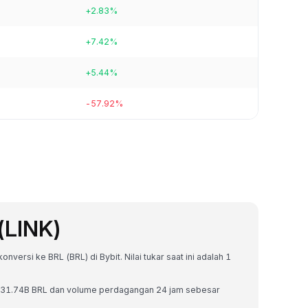
+2.83%
+7.42%
+5.44%
-57.92%
(LINK)
nversi ke BRL (BRL) di Bybit. Nilai tukar saat ini adalah 1
 R$31.74B BRL dan volume perdagangan 24 jam sebesar