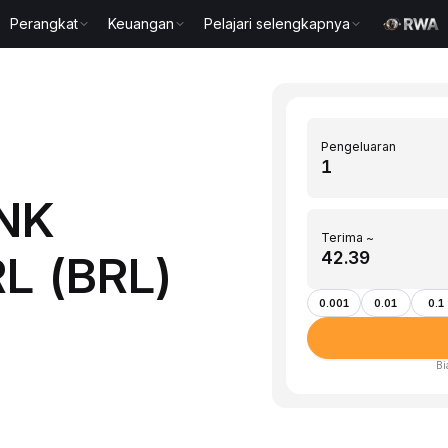
Perangkat
Keuangan
Pelajari selengkapnya
Pengeluaran
INK
Terima ~
RL (BRL)
0.001
0.01
0.1
Bi