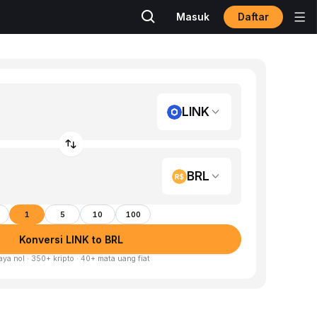
Daftar
Masuk
LINK
BRL
1
5
10
100
Konversi LINK to BRL
aya nol · 350+ kripto · 40+ mata uang fiat