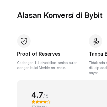
Alasan Konversi di Bybit
Proof of Reserves
Tanpa B
Cadangan 1:1 diverifikasi setiap bulan
Tidak ada 
dengan bukti Merkle on-chain.
dikutip ada
bayar.
4.7
/ 5
47K Reviews