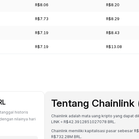
R$8.06
R$8.20
R$7.73
R$8.29
R$7.19
R$8.43
R$7.19
R$13.08
Tentang Chainlink 
RL
tanggal historis
Chainlink adalah mata uang kripto yang dapat diko
dengan nilainya hari
LINK = R$42.3912851027078 BRL.
Chainlink memiliki kapitalisasi pasar sebesar
R$732.28M BRL.