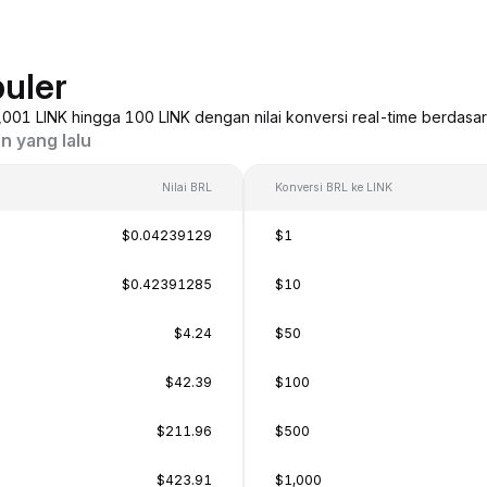
uler
 0,001 LINK hingga 100 LINK dengan nilai konversi real-time berdasa
n yang lalu
Nilai BRL
Konversi BRL ke LINK
$0.04239129
$1
$0.42391285
$10
$4.24
$50
$42.39
$100
$211.96
$500
$423.91
$1,000