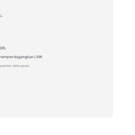
%.
 BRL
au memperdagangkan LINK
dasarkan data pasar.