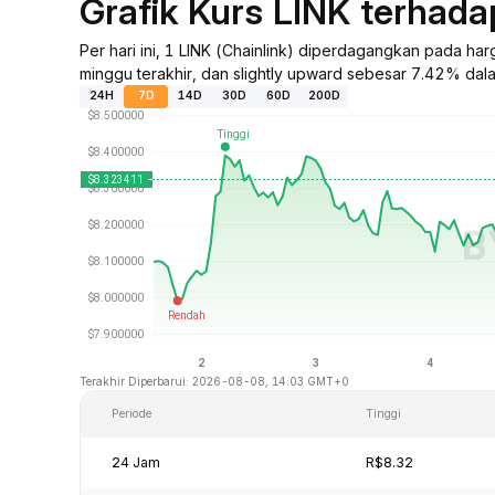
Grafik Kurs LINK terhad
Per hari ini, 1 LINK (Chainlink) diperdagangkan pada h
minggu terakhir, dan slightly upward sebesar 7.42% dalam
24H
7D
14D
30D
60D
200D
Terakhir Diperbarui: 2026-08-08, 14:03 GMT+0
Periode
Tinggi
24 Jam
R$8.32