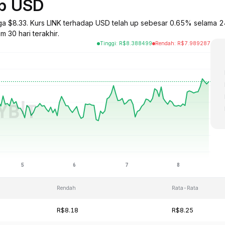
ap USD
arga $8.33. Kurs LINK terhadap USD telah up sebesar 0.65% selama 2
 30 hari terakhir.
Tinggi
:
R$
8.388499
Rendah
:
R$
7.989287
Rendah
Rata-Rata
R$8.18
R$8.25