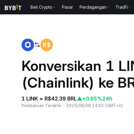
Beli Crypto
Pasar
Perdagangan
TradFi
Beranda
LINK to BRL
Konversikan 1 L
(Chainlink) ke B
1 LINK ≈ R$42.39 BRL
▲
+0.65%
24h
Pembaruan Terakhir
：
2026/08/08 14:03
(
GMT+0
)