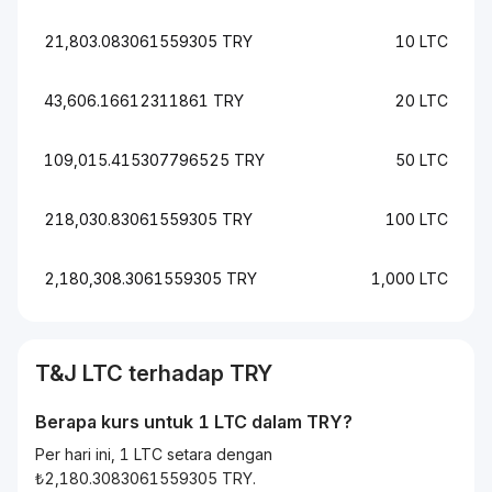
21,803.083061559305 TRY
10 LTC
43,606.16612311861 TRY
20 LTC
109,015.415307796525 TRY
50 LTC
218,030.83061559305 TRY
100 LTC
2,180,308.3061559305 TRY
1,000 LTC
T&J
LTC
terhadap
TRY
Berapa kurs untuk 1
LTC
dalam
TRY
?
Per hari ini, 1 LTC setara dengan
₺2,180.3083061559305 TRY.