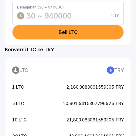
Belanjakan (30 ~ 940000)
TRY
₺
Beli LTC
Konversi LTC ke TRY
LTC
TRY
1 LTC
2,180.3083061559305 TRY
5 LTC
10,901.5415307796525 TRY
10 LTC
21,803.083061559305 TRY