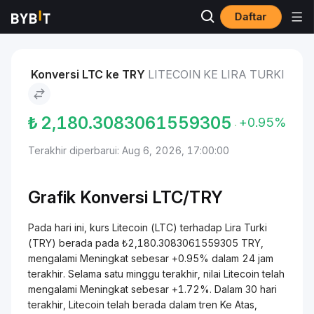
Daftar
Pasar
Harga Litecoin LTC
Litecoin to Lira Turki
Konversi LTC ke TRY
LITECOIN KE LIRA TURKI
₺
2,180.3083061559305
+0.95%
Terakhir diperbarui: Aug 6, 2026, 17:00:00
Grafik Konversi
LTC/
TRY
Pada hari ini, kurs Litecoin (LTC) terhadap Lira Turki
(TRY) berada pada ₺2,180.3083061559305 TRY,
mengalami Meningkat sebesar +0.95% dalam 24 jam
terakhir. Selama satu minggu terakhir, nilai Litecoin telah
mengalami Meningkat sebesar +1.72%. Dalam 30 hari
terakhir, Litecoin telah berada dalam tren Ke Atas,