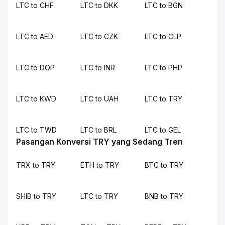
LTC to CHF
LTC to DKK
LTC to BGN
LTC to AED
LTC to CZK
LTC to CLP
LTC to DOP
LTC to INR
LTC to PHP
LTC to KWD
LTC to UAH
LTC to TRY
LTC to TWD
LTC to BRL
LTC to GEL
Pasangan Konversi TRY yang Sedang Tren
TRX to TRY
ETH to TRY
BTC to TRY
SHIB to TRY
LTC to TRY
BNB to TRY