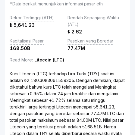
*Data berikut menunjukkan informasi pasar eth
Rekor Tertinggi (ATH)
Rendah Sepanjang Waktu
(ATL)
₺
5,641.23
₺
2.62
Kapitalisasi Pasar
Pasokan yang Beredar
168.50B
77.47M
Read More
:
Litecoin (LTC)
Kurs Litecoin (LTC) terhadap Lira Turki (TRY) saat ini
adalah ₺2,180.3083061559305. Dengan demikian, dapat
diketahui bahwa kurs LTC telah mengalami Meningkat
sebesar +0.95% dalam 24 jam terakhir dan mengalami
Meningkat sebesar +1.72% selama satu minggu
terakhir.Harga tertinggi Litecoin mencapai ₺5,641.23,
dengan pasokan yang beredar sebesar 77.47M LTC dari
total pasokan maksimum sebesar 84.00M LTC. Nilai pasar
Litecoin yang terdilusi penuh adalah ₺168.51B. Harga
Litecoin dalam TRY selalu diperbarui secara waktu nyata