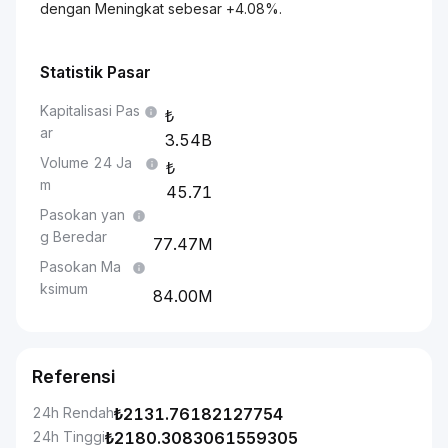
dengan Meningkat sebesar +4.08%.
Statistik Pasar
Kapitalisasi Pas
ar
3.54B
Volume 24 Ja
m
45.71
Pasokan yan
g Beredar
77.47M
Pasokan Ma
ksimum
84.00M
Referensi
24h Rendah
₺
2131.76182127754
24h Tinggi
₺
2180.3083061559305