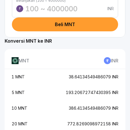
Belanjakan (100 ~ 4000000)
INR
₹
Beli MNT
Konversi MNT ke INR
MNT
INR
1 MNT
38.64134549486079 INR
5 MNT
193.20672747430395 INR
10 MNT
386.4134549486079 INR
20 MNT
772.8269098972158 INR