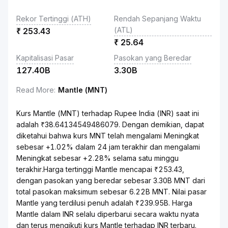
Rekor Tertinggi (ATH)
Rendah Sepanjang Waktu
(ATL)
₹
253.43
₹
25.64
Kapitalisasi Pasar
Pasokan yang Beredar
127.40B
3.30B
Read More
:
Mantle (MNT)
Kurs Mantle (MNT) terhadap Rupee India (INR) saat ini
adalah ₹38.64134549486079. Dengan demikian, dapat
diketahui bahwa kurs MNT telah mengalami Meningkat
sebesar +1.02% dalam 24 jam terakhir dan mengalami
Meningkat sebesar +2.28% selama satu minggu
terakhir.Harga tertinggi Mantle mencapai ₹253.43,
dengan pasokan yang beredar sebesar 3.30B MNT dari
total pasokan maksimum sebesar 6.22B MNT. Nilai pasar
Mantle yang terdilusi penuh adalah ₹239.95B. Harga
Mantle dalam INR selalu diperbarui secara waktu nyata
dan terus mengikuti kurs Mantle terhadap INR terbaru.