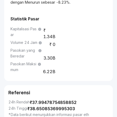
dengan Menurun sebesar -8.23%.
Statistik Pasar
Kapitalisasi Pas
ar
1.34B
Volume 24 Jam
0
Pasokan yang
Beredar
3.30B
Pasokan Maksi
mum
6.22B
Referensi
24h Rendah
₹
37.99478754858852
24h Tinggi
₹
38.65085369995303
*Data berikut menunjukkan informasi pasar eth