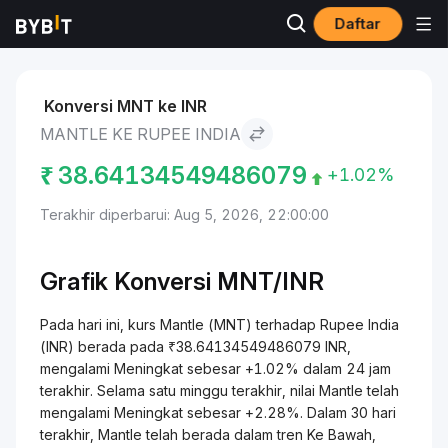
Daftar
Pasar
Harga Mantle MNT
Mantle to Rupee India
Konversi MNT ke INR
MANTLE KE RUPEE INDIA
₹
38.64134549486079
+1.02%
Terakhir diperbarui: Aug 5, 2026, 22:00:00
Grafik Konversi
MNT/
INR
Pada hari ini, kurs Mantle (MNT) terhadap Rupee India
(INR) berada pada ₹38.64134549486079 INR,
mengalami Meningkat sebesar +1.02% dalam 24 jam
terakhir. Selama satu minggu terakhir, nilai Mantle telah
mengalami Meningkat sebesar +2.28%. Dalam 30 hari
terakhir, Mantle telah berada dalam tren Ke Bawah,