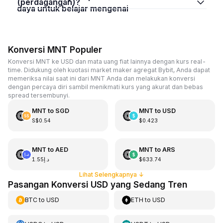
(perdagangan)?
daya untuk belajar mengenai
Konversi MNT Populer
Konversi MNT ke USD dan mata uang fiat lainnya dengan kurs real-
time. Didukung oleh kuotasi market maker agregat Bybit, Anda dapat
memeriksa nilai saat ini dari MNT Anda dan melakukan konversi
dengan percaya diri sambil menikmati kurs yang akurat dan bebas
spread tersembunyi.
MNT
to
SGD
MNT
to
USD
S$0.54
$0.423
MNT
to
AED
MNT
to
ARS
د.إ1.55
$633.74
Lihat Selengkapnya
↓
Pasangan Konversi USD yang Sedang Tren
BTC
to
USD
ETH
to
USD