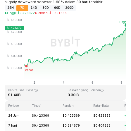
slightly downward sebesar 1.68% dalam 30 hari terakhir.
24H
7D
14D
30D
60D
200D
Tinggi
:
$
0.423372
Rendah
:
$
0.391335
Terakhir Diperbarui: 2026-08-08, 07:02 GMT+0
Rekor Tertinggi (ATH)
Rendah Sepanjang Waktu (ATL)
$2.86
$0.307978
Kapitalisasi Pasar
Pasokan yang Beredar
$1.40B
3.30 B
Periode
Tinggi
Rendah
Rata-Rata
Per
24 Jam
$0.423369
$0.423369
$0.423369
+3.
7 hari
$0.423369
$0.394679
$0.404288
+7.