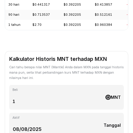
30 hari
$0.441317
$0.392205
$0.413857
-1.
90 hari
$0.713537
$0.392205
$0.512161
-22
1 tahun
$2.70
$0.392205
$0.960384
-59
Kalkulator Historis MNT terhadap MXN
Cari tahu berapa nilai MNT (Mantle) Anda dalam MXN pada tanggal historis
mana pun, serta lihat perbandingan kurs MNT terhadap MXN dengan
nilainya hari ini.
Beli
MNT
Aktif
Tanggal