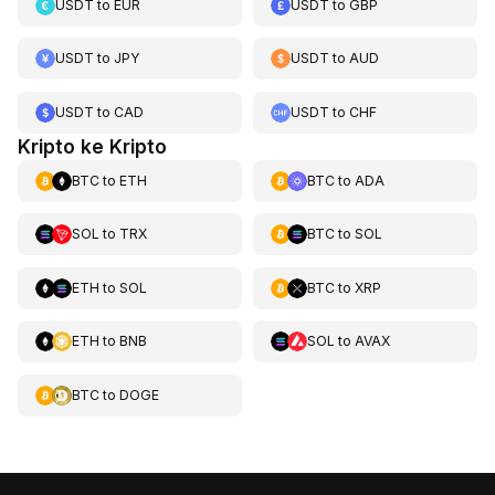
USDT
to
EUR
USDT
to
GBP
USDT
to
JPY
USDT
to
AUD
USDT
to
CAD
USDT
to
CHF
Kripto ke Kripto
BTC
to
ETH
BTC
to
ADA
SOL
to
TRX
BTC
to
SOL
ETH
to
SOL
BTC
to
XRP
ETH
to
BNB
SOL
to
AVAX
BTC
to
DOGE