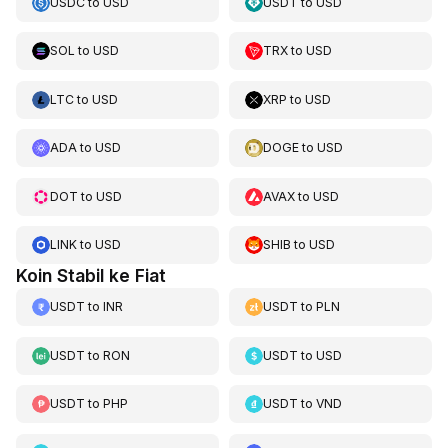
USDC
to
USD
USDT
to
USD
SOL
to
USD
TRX
to
USD
LTC
to
USD
XRP
to
USD
ADA
to
USD
DOGE
to
USD
DOT
to
USD
AVAX
to
USD
LINK
to
USD
SHIB
to
USD
Koin Stabil ke Fiat
USDT
to
INR
USDT
to
PLN
USDT
to
RON
USDT
to
USD
USDT
to
PHP
USDT
to
VND