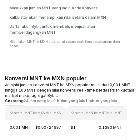
Masukkan jumlah MNT yang ingin Anda konversi
Kalkulator akan menampilkan nilai setara dalam MXN
Daftar akun Bybit untuk membeli, menjual, atau
memperdagangkan MNT
Nilai tukar MNT ke MXN diperbarui secara real-time berdasarkan data
pasar.
Konversi MNT ke MXN populer
Jelajahi jumlah konversi MNT ke MXN populer mulai dari 0,001 MNT
hingga 100 MNT dengan nilai konversi real-time berdasarkan kuotasi
market maker agregat Bybit.
Sekarang
24 jam yang lalu
1 bulan yang lalu
1 tahun yang lalu
Konversi MNT ke MXN
Nilai MXN
Konversi MXN ke MNT
Nilai MNT
0.001 MNT
$0.00724697
$1
0.1380 MNT