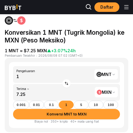
Daftar
Beranda
MNT to MXN
Konversikan 1 MNT (Tugrik Mongolia) ke
MXN (Peso Meksiko)
1 MNT ≈ $7.25 MXN
▲
+3.07%
24h
Pembaruan Terakhir
：
2026/08/08 07:02
(
GMT+0
)
Pengeluaran
MNT
Terima ~
MXN
0.001
0.01
0.1
1
5
10
100
Konversi MNT to MXN
Biaya nol · 350+ kripto · 40+ mata uang fiat