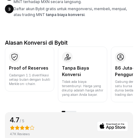
MNT terhadap MXN secara langsung.
Daftar akun Bybit gratis untuk mengonversi, membeli, menjual,
3
atau trading MNT
tanpa biaya konversi
.
Alasan Konversi di Bybit
Proof of Reserves
Tanpa Biaya
86 Juta+
Konversi
Pengguna
Cadangan 1:1 diverifikasi
setiap bulan dengan bukti
Tidak ada biaya
Gabung denga
Merkle on-chain.
tersembunyi. Harga yang
satu bursa ter
dikutip adalah harga akhir
dunia berdasa
yang akan Anda bayar.
trading dan lik
4.7
/ 5
47K Reviews