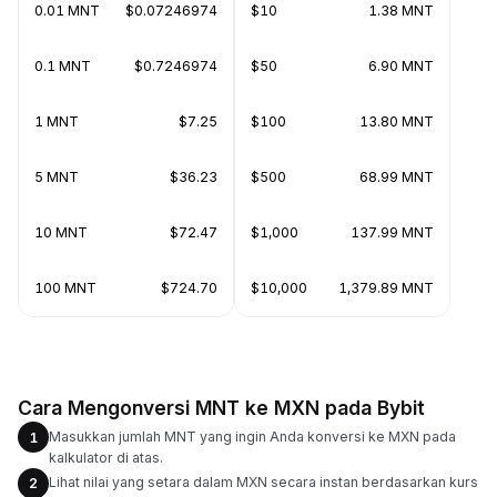
0.01 MNT
$0.07246974
$10
1.38 MNT
0.1 MNT
$0.7246974
$50
6.90 MNT
1 MNT
$7.25
$100
13.80 MNT
5 MNT
$36.23
$500
68.99 MNT
10 MNT
$72.47
$1,000
137.99 MNT
100 MNT
$724.70
$10,000
1,379.89 MNT
Cara Mengonversi MNT ke MXN pada Bybit
Masukkan jumlah MNT yang ingin Anda konversi ke MXN pada
1
kalkulator di atas.
Lihat nilai yang setara dalam MXN secara instan berdasarkan kurs
2