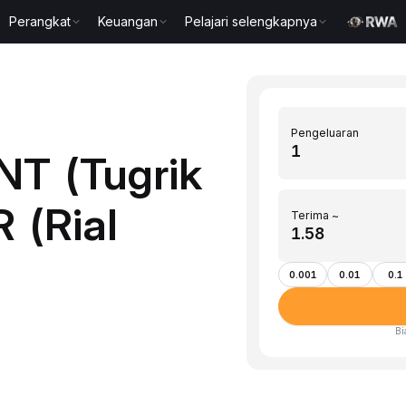
Perangkat
Keuangan
Pelajari selengkapnya
Pengeluaran
NT (Tugrik
 (Rial
Terima ~
0.001
0.01
0.1
Bi