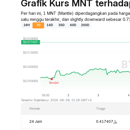
Grafik Kurs MNT terhad
Per hari ini, 1 MNT (Mantle) diperdagangkan pada har
satu minggu terakhir, dan slightly downward sebesar 0.7
24H
7D
14D
30D
60D
200D
Terakhir Diperbarui: 2026-08-08, 01:28 GMT+0
Periode
Tinggi
24 Jam
﷼0.417407