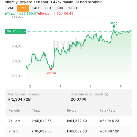
slightly upward sebesar 3.47% dalam 30 hari terakhir.
24H
7D
14D
30D
60D
200D
Tinggi
:
kr
65,159.07
Rendah
:
kr
62,456.49
Terakhir Diperbarui: 2026-08-08, 16:57 GMT+0
Rekor Tertinggi (ATH)
Rendah Sepanjang Waktu (ATL)
kr126,080.00
kr67.81
Kapitalisasi Pasar
Pasokan yang Beredar
kr1,304.72B
20.07 M
Periode
Tinggi
Rendah
Rata-Rata
Pe
24 Jam
kr65,019.85
kr64,872.60
kr64,946.23
+0
7 hari
kr65,019.85
kr62,802.63
kr64,067.20
+3