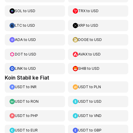
SOL
to
USD
TRX
to
USD
LTC
to
USD
XRP
to
USD
ADA
to
USD
DOGE
to
USD
DOT
to
USD
AVAX
to
USD
LINK
to
USD
SHIB
to
USD
Koin Stabil ke Fiat
USDT
to
INR
USDT
to
PLN
USDT
to
RON
USDT
to
USD
USDT
to
PHP
USDT
to
VND
USDT
to
EUR
USDT
to
GBP