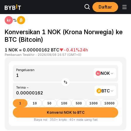
Daftar
Beranda
NOK to BTC
Konversikan 1 NOK (Krona Norwegia) ke
BTC (Bitcoin)
1 NOK ≈ 0.00000162 BTC
▼
-0.41%
24h
Pembaruan Terakhir
：
2026/08/08 16:57
(
GMT+0
)
Pengeluaran
NOK
Terima ~
BTC
1
10
50
100
500
1000
10000
Konversi NOK to BTC
Biaya nol · 350+ kripto · 40+ mata uang fiat