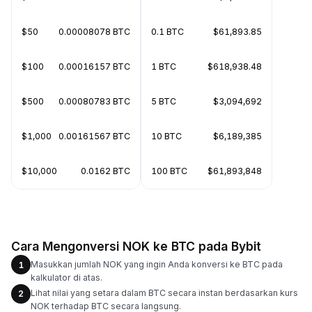
$50
0.00008078 BTC
0.1 BTC
$61,893.85
$100
0.00016157 BTC
1 BTC
$618,938.48
$500
0.00080783 BTC
5 BTC
$3,094,692
$1,000
0.00161567 BTC
10 BTC
$6,189,385
$10,000
0.0162 BTC
100 BTC
$61,893,848
Cara Mengonversi NOK ke BTC pada Bybit
Masukkan jumlah NOK yang ingin Anda konversi ke BTC pada
1
kalkulator di atas.
Lihat nilai yang setara dalam BTC secara instan berdasarkan kurs
2
NOK terhadap BTC secara langsung.