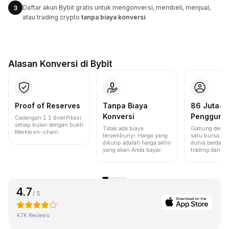
Daftar akun Bybit gratis untuk mengonversi, membeli, menjual,
3
atau trading crypto
tanpa biaya konversi
.
Alasan Konversi di Bybit
Proof of Reserves
Tanpa Biaya
86 Juta+
Konversi
Pengguna
Cadangan 1:1 diverifikasi
setiap bulan dengan bukti
Tidak ada biaya
Gabung denga
Merkle on-chain.
tersembunyi. Harga yang
satu bursa ter
dikutip adalah harga akhir
dunia berdasa
yang akan Anda bayar.
trading dan lik
4.7
/ 5
47K Reviews