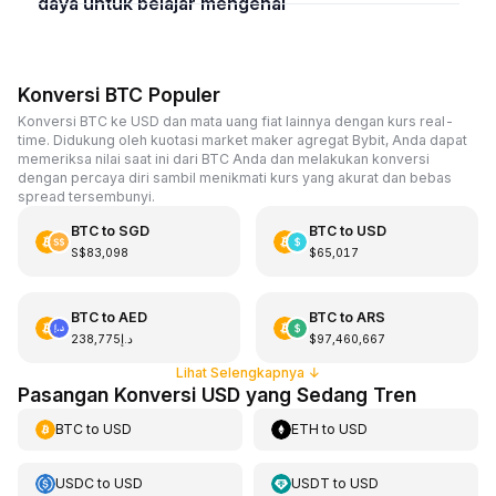
daya untuk belajar mengenai
Konversi BTC Populer
Konversi BTC ke USD dan mata uang fiat lainnya dengan kurs real-
time. Didukung oleh kuotasi market maker agregat Bybit, Anda dapat
memeriksa nilai saat ini dari BTC Anda dan melakukan konversi
dengan percaya diri sambil menikmati kurs yang akurat dan bebas
spread tersembunyi.
BTC
to
SGD
BTC
to
USD
S$83,098
$65,017
BTC
to
AED
BTC
to
ARS
د.إ238,775
$97,460,667
Lihat Selengkapnya
↓
Pasangan Konversi USD yang Sedang Tren
BTC
to
USD
ETH
to
USD
USDC
to
USD
USDT
to
USD