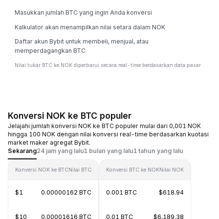
Masukkan jumlah BTC yang ingin Anda konversi
Kalkulator akan menampilkan nilai setara dalam NOK
Daftar akun Bybit untuk membeli, menjual, atau
memperdagangkan BTC
Nilai tukar BTC ke NOK diperbarui secara real-time berdasarkan data pasar.
Konversi NOK ke BTC populer
Jelajahi jumlah konversi NOK ke BTC populer mulai dari 0,001 NOK
hingga 100 NOK dengan nilai konversi real-time berdasarkan kuotasi
market maker agregat Bybit.
Sekarang
24 jam yang lalu
1 bulan yang lalu
1 tahun yang lalu
Konversi NOK ke BTC
Nilai BTC
Konversi BTC ke NOK
Nilai NOK
$1
0.00000162 BTC
0.001 BTC
$618.94
$10
0.00001616 BTC
0.01 BTC
$6,189.38