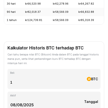
30 hari
kr66,520.98
kr62,278.96
kr64,267.82
+3
90 hari
kr82,018.37
kr58,566.09
kr66,832.88
+6
1 tahun
kr124,739.81
kr58,566.09
kr85,318.39
-4
Kalkulator Historis BTC terhadap BTC
Cari tahu berapa nilai BTC (Bitcoin) Anda dalam BTC pada tanggal historis
mana pun, serta lihat perbandingan kurs BTC terhadap BTC dengan
nilainya hari ini.
Beli
BTC
Aktif
Tanggal