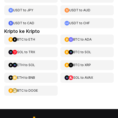
USDT
to
JPY
USDT
to
AUD
USDT
to
CAD
USDT
to
CHF
Kripto ke Kripto
BTC
to
ETH
BTC
to
ADA
SOL
to
TRX
BTC
to
SOL
ETH
to
SOL
BTC
to
XRP
ETH
to
BNB
SOL
to
AVAX
BTC
to
DOGE