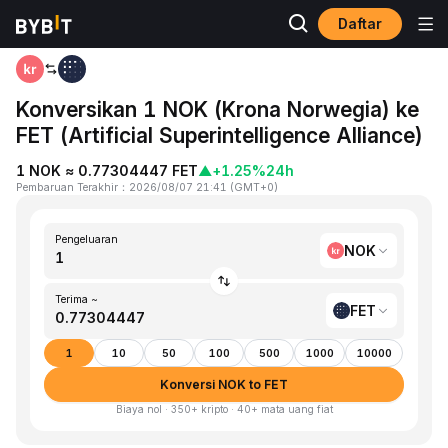
Daftar
Beranda
NOK to FET
Konversikan 1 NOK (Krona Norwegia) ke
FET (Artificial Superintelligence Alliance)
1 NOK ≈ 0.77304447 FET
▲
+1.25%
24h
Pembaruan Terakhir
：
2026/08/07 21:41
(
GMT+0
)
Pengeluaran
NOK
Terima ~
FET
1
10
50
100
500
1000
10000
Konversi NOK to FET
Biaya nol · 350+ kripto · 40+ mata uang fiat