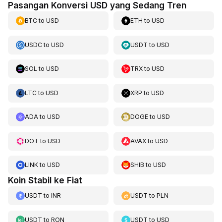
Pasangan Konversi USD yang Sedang Tren
BTC
to
USD
ETH
to
USD
USDC
to
USD
USDT
to
USD
SOL
to
USD
TRX
to
USD
LTC
to
USD
XRP
to
USD
ADA
to
USD
DOGE
to
USD
DOT
to
USD
AVAX
to
USD
LINK
to
USD
SHIB
to
USD
Koin Stabil ke Fiat
USDT
to
INR
USDT
to
PLN
USDT
to
RON
USDT
to
USD