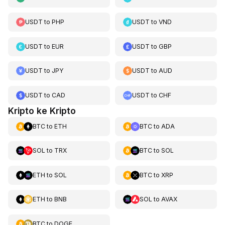
USDT
to
PHP
USDT
to
VND
USDT
to
EUR
USDT
to
GBP
USDT
to
JPY
USDT
to
AUD
USDT
to
CAD
USDT
to
CHF
Kripto ke Kripto
BTC
to
ETH
BTC
to
ADA
SOL
to
TRX
BTC
to
SOL
ETH
to
SOL
BTC
to
XRP
ETH
to
BNB
SOL
to
AVAX
BTC
to
DOGE