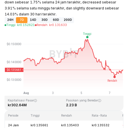
down sebesar 1.75% selama 24 jam terakhir, decreased sebesar
3.91% selama satu minggu terakhir, dan slightly downward sebesar
14.03% dalam 30 hari terakhir.
24H
7D
14D
30D
60D
200D
Tinggi
:
kr
0.152621
Rendah
:
kr
0.131633
Terakhir Diperbarui: 2026-08-07, 21:41 GMT+0
Rekor Tertinggi (ATH)
Rendah Sepanjang Waktu (ATL)
kr3.45
kr0.008170
Kapitalisasi Pasar
Pasokan yang Beredar
kr302.64M
2.23 B
Periode
Tinggi
Rendah
Rata-Rata
Per
24 Jam
kr0.135661
kr0.135403
kr0.135532
-1.