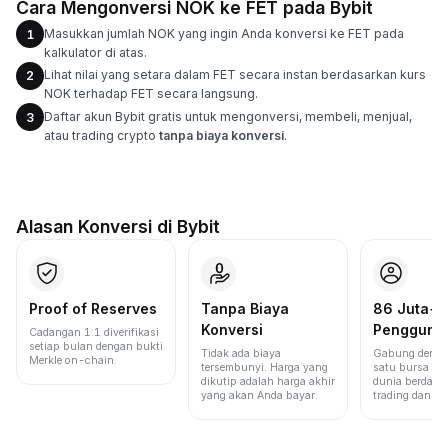
Cara Mengonversi NOK ke FET pada Bybit
Masukkan jumlah NOK yang ingin Anda konversi ke FET pada
1
kalkulator di atas.
Lihat nilai yang setara dalam FET secara instan berdasarkan kurs
2
NOK terhadap FET secara langsung.
Daftar akun Bybit gratis untuk mengonversi, membeli, menjual,
3
atau trading crypto
tanpa biaya konversi
.
Alasan Konversi di Bybit
Proof of Reserves
Tanpa Biaya
86 Juta+
Konversi
Pengguna
Cadangan 1:1 diverifikasi
setiap bulan dengan bukti
Tidak ada biaya
Gabung denga
Merkle on-chain.
tersembunyi. Harga yang
satu bursa ter
dikutip adalah harga akhir
dunia berdasa
yang akan Anda bayar.
trading dan lik