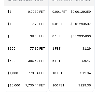
Konversi NOK ke FET
Nilai FET
Konversi FET ke NOK
Nilai NOK
$1
0.7730 FET
0.001 FET
$0.00129359
$10
7.73 FET
0.01 FET
$0.01293587
$50
38.65 FET
0.1 FET
$0.12935866
$100
77.30 FET
1 FET
$1.29
$500
386.52 FET
5 FET
$6.47
$1,000
773.04 FET
10 FET
$12.94
$10,000
7,730.44 FET
100 FET
$129.36