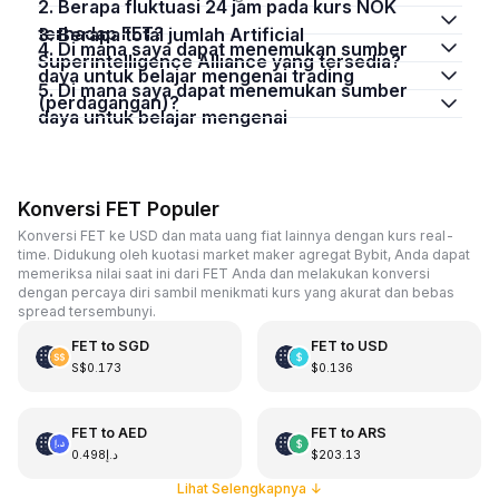
2. Berapa fluktuasi 24 jam pada kurs NOK
terhadap FET?
3. Berapa total jumlah Artificial
4. Di mana saya dapat menemukan sumber
Superintelligence Alliance yang tersedia?
daya untuk belajar mengenai trading
5. Di mana saya dapat menemukan sumber
(perdagangan)?
daya untuk belajar mengenai
Konversi FET Populer
Konversi FET ke USD dan mata uang fiat lainnya dengan kurs real-
time. Didukung oleh kuotasi market maker agregat Bybit, Anda dapat
memeriksa nilai saat ini dari FET Anda dan melakukan konversi
dengan percaya diri sambil menikmati kurs yang akurat dan bebas
spread tersembunyi.
FET
to
SGD
FET
to
USD
S$0.173
$0.136
FET
to
AED
FET
to
ARS
د.إ0.498
$203.13
Lihat Selengkapnya
↓