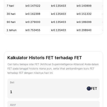
7 hari
kr0.147022
kr0.135403
kr0.140899
-3.
30 hari
kr0.162398
kr0.135403
kr0.151332
-1
90 hari
kr0.279000
kr0.135403
kr0.186099
-3
1 tahun
kr0.753455
kr0.135403
kr0.298640
-8
Kalkulator Historis FET terhadap FET
Cari tahu berapa nilai FET (Artificial Superintelligence Alliance) Anda dalam
FET pada tanggal historis mana pun, serta lihat perbandingan kurs FET
terhadap FET dengan nilainya hari ini.
Beli
FET
Aktif