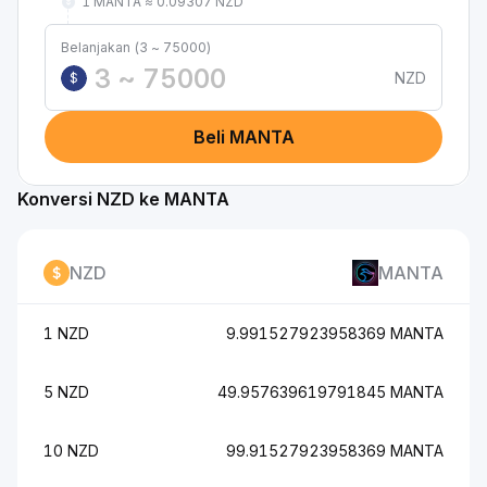
1 MANTA ≈ 0.09307 NZD
Belanjakan (3 ~ 75000)
NZD
$
Beli MANTA
Konversi NZD ke MANTA
NZD
MANTA
1 NZD
9.991527923958369 MANTA
5 NZD
49.957639619791845 MANTA
10 NZD
99.91527923958369 MANTA