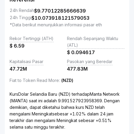
24h Rendah
$
9.77012285666639
24h Tinggi
$
10.073918121579053
*Data berikut menunjukkan informasi pasar eth
Rekor Tertinggi (ATH)
Rendah Sepanjang Waktu
(ATL)
$
6.59
$
0.094617
Kapitalisasi Pasar
Pasokan yang Beredar
47.72M
477.83M
Fiat to Token Read More
:
(NZD)
KursDolar Selandia Baru (NZD) terhadapManta Network
(MANTA) saat ini adalah 9.991527923958369. Dengan
demikian, dapat diketahui bahwa kurs NZD telah
mengalami Meningkatsebesar +1.02% dalam 24 jam
terakhir dan mengalami Meningkat sebesar +0.51%
selama satu minggu terakhir.