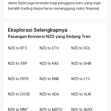
demo Bybit juga tersedia bagi pengguna baru yang ingin
berlatih
trading
tanpa harus menanggung risiko finansial.
Eksplorasi Selengkapnya
Pasangan Konversi NZD yang Sedang Tren
NZD to BTC
NZD to ETH
NZD to SOL
NZD to XRP
NZD to KAS
NZD to SHIB
NZD to PEPE
NZD to BNB
NZD to LTC
NZD to DOGE
NZD to ADA
NZD to XLM
NZD to MNT
NZD to MATIC
NZD to AVAX