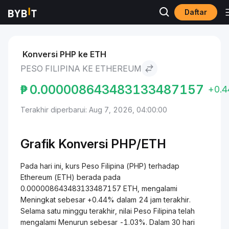
Daftar
Pasar
Harga Ethereum ETH
Peso Filipina to Ethereum
Konversi PHP ke ETH
PESO FILIPINA KE ETHEREUM
₱
0.000008643483133487157
+0.
Terakhir diperbarui: Aug 7, 2026, 04:00:00
Grafik Konversi PHP/ETH
Pada hari ini, kurs Peso Filipina (PHP) terhadap
Ethereum (ETH) berada pada
0.000008643483133487157 ETH, mengalami
Meningkat sebesar +0.44% dalam 24 jam terakhir.
Selama satu minggu terakhir, nilai Peso Filipina telah
mengalami Menurun sebesar -1.03%. Dalam 30 hari