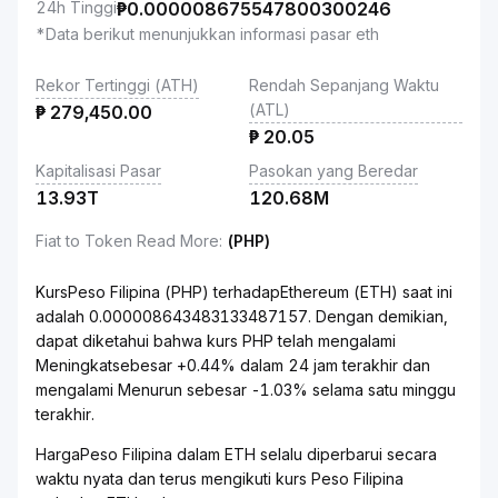
24h Tinggi
₱
0.000008675547800300246
*Data berikut menunjukkan informasi pasar eth
Rekor Tertinggi (ATH)
Rendah Sepanjang Waktu
(ATL)
₱
279,450.00
₱
20.05
Kapitalisasi Pasar
Pasokan yang Beredar
13.93T
120.68M
Fiat to Token Read More
:
(PHP)
KursPeso Filipina (PHP) terhadapEthereum (ETH) saat ini
adalah 0.000008643483133487157. Dengan demikian,
dapat diketahui bahwa kurs PHP telah mengalami
Meningkatsebesar +0.44% dalam 24 jam terakhir dan
mengalami Menurun sebesar -1.03% selama satu minggu
terakhir.
HargaPeso Filipina dalam ETH selalu diperbarui secara
waktu nyata dan terus mengikuti kurs Peso Filipina