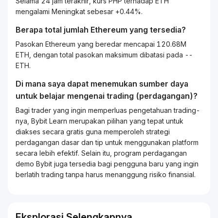
Selama 24 jam terakhir, kurs PHP terhadap ETH
mengalami Meningkat sebesar +0.44%.
Berapa total jumlah Ethereum yang tersedia?
Pasokan Ethereum yang beredar mencapai 120.68M
ETH, dengan total pasokan maksimum dibatasi pada --
ETH.
Di mana saya dapat menemukan sumber daya
untuk belajar mengenai
trading
(perdagangan)?
Bagi
trader
yang ingin memperluas pengetahuan
trading
-
nya, Bybit
Learn
merupakan pilihan yang tepat untuk
diakses secara gratis guna memperoleh strategi
perdagangan dasar dan tip untuk menggunakan platform
secara lebih efektif. Selain itu, program perdagangan
demo Bybit juga tersedia bagi pengguna baru yang ingin
berlatih
trading
tanpa harus menanggung risiko finansial.
Eksplorasi Selengkapnya