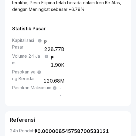
terakhir, Peso Filipina telah berada dalam tren Ke Atas,
dengan Meningkat sebesar +6.79%.
Statistik Pasar
Kapitalisasi
Pasar
228.77B
Volume 24 Ja
m
1.90K
Pasokan ya
ng Beredar
120.68M
Pasokan Maksimum
-
-
Referensi
24h Rendah
₱
0.000008545758700533121