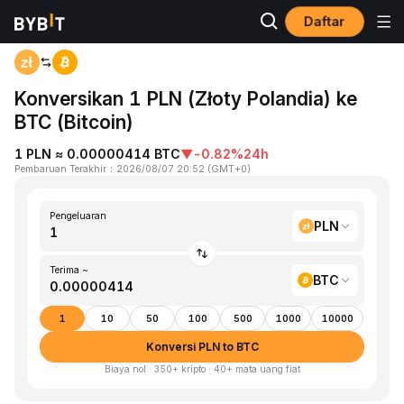
Daftar
Beranda
PLN to BTC
Konversikan 1 PLN (Złoty Polandia) ke
BTC (Bitcoin)
1 PLN ≈ 0.00000414 BTC
▼
-0.82%
24h
Pembaruan Terakhir
：
2026/08/07 20:52
(
GMT+0
)
Pengeluaran
PLN
Terima ~
BTC
1
10
50
100
500
1000
10000
Konversi PLN to BTC
Biaya nol · 350+ kripto · 40+ mata uang fiat