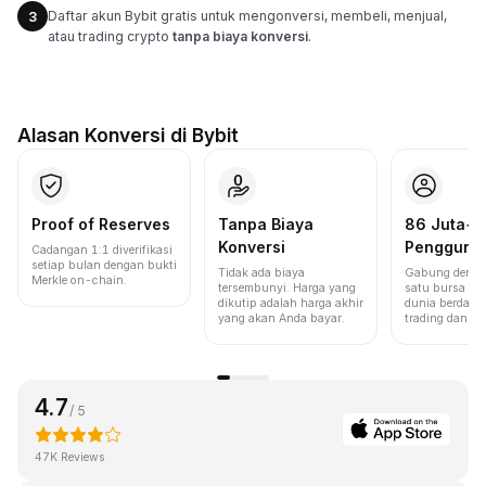
Daftar akun Bybit gratis untuk mengonversi, membeli, menjual,
3
atau trading crypto
tanpa biaya konversi
.
Alasan Konversi di Bybit
Proof of Reserves
Tanpa Biaya
86 Juta+
Konversi
Pengguna
Cadangan 1:1 diverifikasi
setiap bulan dengan bukti
Tidak ada biaya
Gabung denga
Merkle on-chain.
tersembunyi. Harga yang
satu bursa ter
dikutip adalah harga akhir
dunia berdasa
yang akan Anda bayar.
trading dan lik
4.7
/ 5
47K Reviews