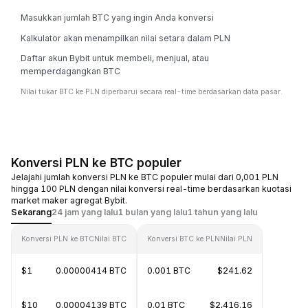
Masukkan jumlah BTC yang ingin Anda konversi
Kalkulator akan menampilkan nilai setara dalam PLN
Daftar akun Bybit untuk membeli, menjual, atau
memperdagangkan BTC
Nilai tukar BTC ke PLN diperbarui secara real-time berdasarkan data pasar.
Konversi PLN ke BTC populer
Jelajahi jumlah konversi PLN ke BTC populer mulai dari 0,001 PLN
hingga 100 PLN dengan nilai konversi real-time berdasarkan kuotasi
market maker agregat Bybit.
Sekarang
24 jam yang lalu
1 bulan yang lalu
1 tahun yang lalu
Konversi PLN ke BTC
Nilai BTC
Konversi BTC ke PLN
Nilai PLN
$1
0.00000414 BTC
0.001 BTC
$241.62
$10
0.00004139 BTC
0.01 BTC
$2,416.16