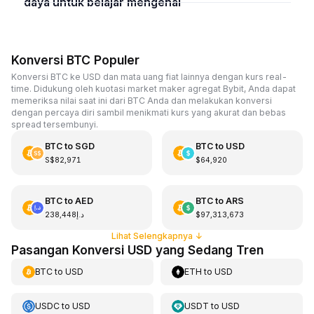
daya untuk belajar mengenai
Konversi BTC Populer
Konversi BTC ke USD dan mata uang fiat lainnya dengan kurs real-
time. Didukung oleh kuotasi market maker agregat Bybit, Anda dapat
memeriksa nilai saat ini dari BTC Anda dan melakukan konversi
dengan percaya diri sambil menikmati kurs yang akurat dan bebas
spread tersembunyi.
BTC
to
SGD
BTC
to
USD
S$82,971
$64,920
BTC
to
AED
BTC
to
ARS
د.إ238,448
$97,313,673
Lihat Selengkapnya
↓
Pasangan Konversi USD yang Sedang Tren
BTC
to
USD
ETH
to
USD
USDC
to
USD
USDT
to
USD