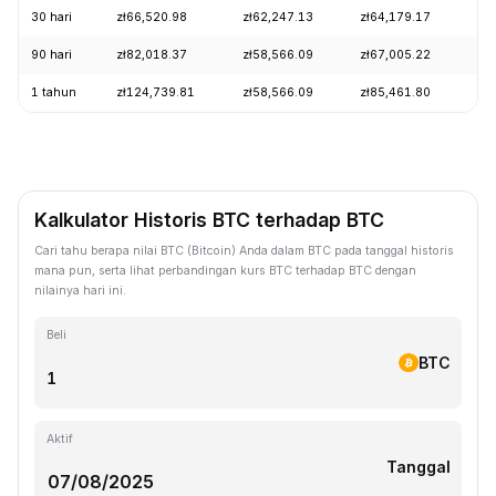
30 hari
zł66,520.98
zł62,247.13
zł64,179.17
+4
90 hari
zł82,018.37
zł58,566.09
zł67,005.22
+2
1 tahun
zł124,739.81
zł58,566.09
zł85,461.80
-4
Kalkulator Historis BTC terhadap BTC
Cari tahu berapa nilai BTC (Bitcoin) Anda dalam BTC pada tanggal historis
mana pun, serta lihat perbandingan kurs BTC terhadap BTC dengan
nilainya hari ini.
Beli
BTC
Aktif
Tanggal