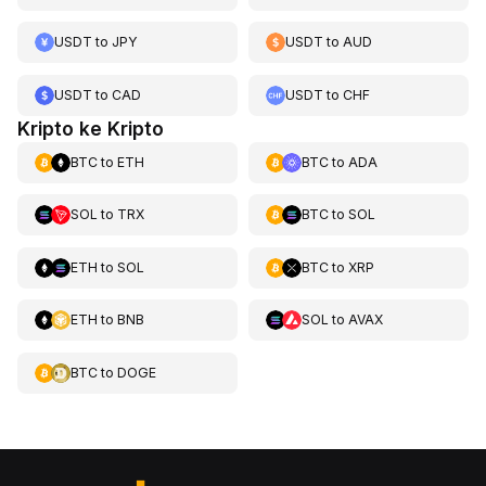
USDT
to
JPY
USDT
to
AUD
USDT
to
CAD
USDT
to
CHF
Kripto ke Kripto
BTC
to
ETH
BTC
to
ADA
SOL
to
TRX
BTC
to
SOL
ETH
to
SOL
BTC
to
XRP
ETH
to
BNB
SOL
to
AVAX
BTC
to
DOGE