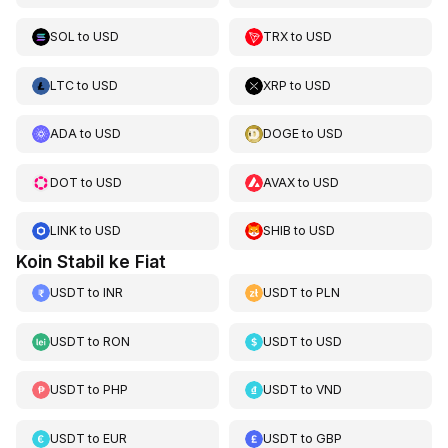
SOL
to
USD
TRX
to
USD
LTC
to
USD
XRP
to
USD
ADA
to
USD
DOGE
to
USD
DOT
to
USD
AVAX
to
USD
LINK
to
USD
SHIB
to
USD
Koin Stabil ke Fiat
USDT
to
INR
USDT
to
PLN
USDT
to
RON
USDT
to
USD
USDT
to
PHP
USDT
to
VND
USDT
to
EUR
USDT
to
GBP