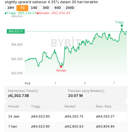
slightly upward sebesar 4.35% dalam 30 hari terakhir.
24H
7D
14D
30D
60D
200D
Tinggi
:
zł
65,159.07
Rendah
:
zł
62,456.49
Terakhir Diperbarui: 2026-08-07, 20:52 GMT+0
Rekor Tertinggi (ATH)
Rendah Sepanjang Waktu (ATL)
zł126,080.00
zł67.81
Kapitalisasi Pasar
Pasokan yang Beredar
zł1,302.73B
20.07 M
Periode
Tinggi
Rendah
Rata-Rata
Pe
24 Jam
zł64,923.80
zł64,262.75
zł64,593.27
+0
7 hari
zł64,923.80
zł62,802.63
zł63,804.84
+3