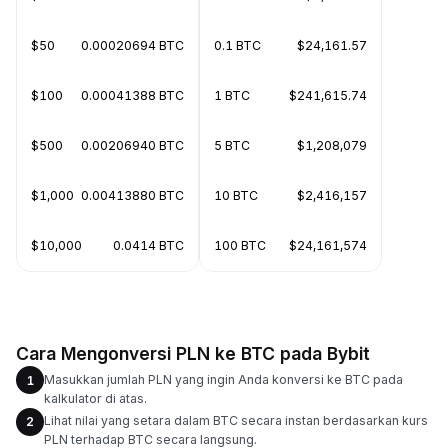
$50
0.00020694 BTC
0.1 BTC
$24,161.57
$100
0.00041388 BTC
1 BTC
$241,615.74
$500
0.00206940 BTC
5 BTC
$1,208,079
$1,000
0.00413880 BTC
10 BTC
$2,416,157
$10,000
0.0414 BTC
100 BTC
$24,161,574
Cara Mengonversi PLN ke BTC pada Bybit
Masukkan jumlah PLN yang ingin Anda konversi ke BTC pada
1
kalkulator di atas.
Lihat nilai yang setara dalam BTC secara instan berdasarkan kurs
2
PLN terhadap BTC secara langsung.