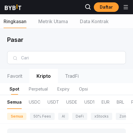
Daftar
Ringkasan
Metrik Utama
Data Kontrak
Pasar
Favorit
Kripto
TradFi
Spot
Perpetual
Expiry
Opsi
Semua
USDC
USDT
USDE
USD1
EUR
BRL
Semua
50% Fees
AI
DeFi
xStocks
Zona P