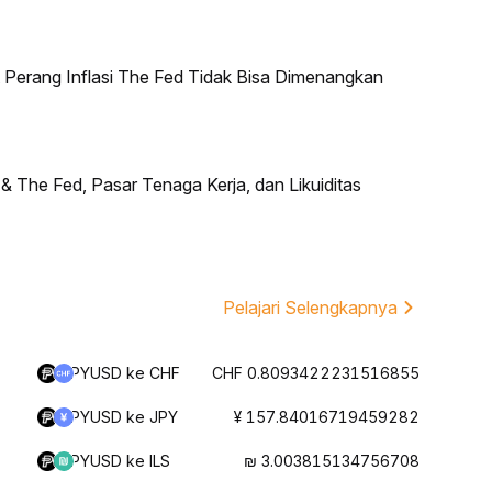
erang Inflasi The Fed Tidak Bisa Dimenangkan
he Fed, Pasar Tenaga Kerja, dan Likuiditas
Pelajari Selengkapnya
PYUSD ke CHF
CHF 0.8093422231516855
PYUSD ke JPY
¥ 157.84016719459282
PYUSD ke ILS
₪ 3.003815134756708