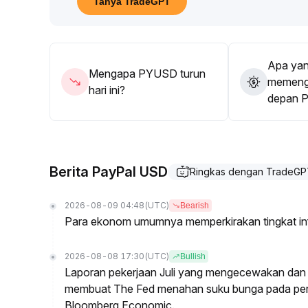
Tanya TradeGPT
Saat ini, pada titik penilaian ulang tingkat bunga
dengan jaminan PYUSD, hasil tahunan 8,31% secara
Disarankan untuk melakukan penataan bertahap di 
dan alokasi pendapatan tetap, serta memperhatikan
Apa yan
berkelanjutan pada sisi modal
.
Mengapa PYUSD turun
memenga
hari ini?
depan 
Berita PayPal USD
Ringkas dengan TradeG
2026-08-09 04:48
(UTC)
Bearish
Para ekonom umumnya memperkirakan tingkat infl
2026-08-08 17:30
(UTC)
Bullish
Laporan pekerjaan Juli yang mengecewakan dan 
membuat The Fed menahan suku bunga pada per
Bloomberg Economic.