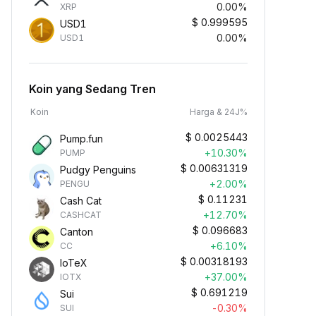
0.00%
XRP
$
0.999595
USD1
0.00%
USD1
Koin yang Sedang Tren
Koin
Harga & 24J%
$
0.0025443
Pump.fun
+10.30%
PUMP
$
0.00631319
Pudgy Penguins
+2.00%
PENGU
$
0.11231
Cash Cat
+12.70%
CASHCAT
$
0.096683
Canton
+6.10%
CC
$
0.00318193
IoTeX
+37.00%
IOTX
$
0.691219
Sui
-0.30%
SUI