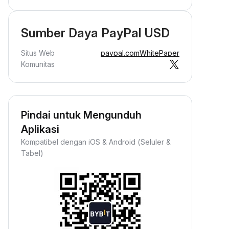
Sumber Daya PayPal USD
Situs Web
paypal.com
WhitePaper
Komunitas
Pindai untuk Mengunduh
Dapatkan Kripto secara
Aplikasi
Pasif
Kompatibel dengan iOS & Android (Seluler &
apatkan hadiah pasif—cukup
Tabel)
epositkan dana Anda dan saksikan
umlahnya bertumbuh.