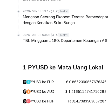
2026-08-08 13:17
(UTC)
Netral
Mengapa Seorang Ekonom Teratas Berpendapat P
dengan Kenaikan Suku Bunga
2026-08-08 03:01
(UTC)
Netral
TBL Mingguan #180: Departemen Keuangan AS & T
1 PYUSD ke Mata Uang Lokal
PYUSD ke EUR
€ 0.8652390867676346
PYUSD ke AUD
$ 1.4165114741710292
PYUSD ke HUF
Ft 314.7383503057284