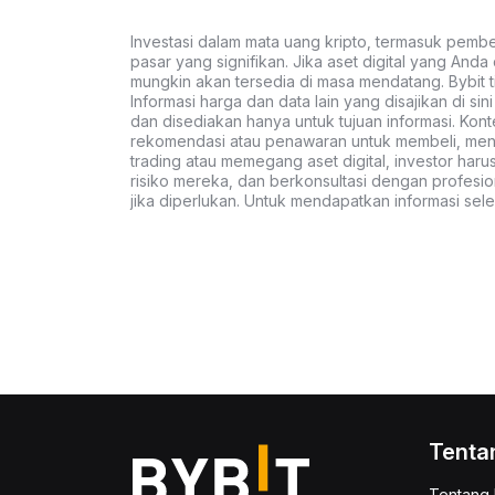
Investasi dalam mata uang kripto, termasuk pembeli
pasar yang signifikan. Jika aset digital yang Anda c
mungkin akan tersedia di masa mendatang. Bybit t
Informasi harga dan data lain yang disajikan di si
dan disediakan hanya untuk tujuan informasi. Kon
rekomendasi atau penawaran untuk membeli, menju
trading atau memegang aset digital, investor haru
risiko mereka, dan berkonsultasi dengan profesio
jika diperlukan. Untuk mendapatkan informasi se
Tenta
Tentang 