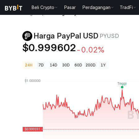
Beli Crypto
Pasar
Perdagangan
TradFi
Harga Kripto
Harga PayPal USD PYUSD
Harga PayPal USD
PYUSD
$0.999602
-0.02%
24H
7D
14D
30D
60D
200D
1Y