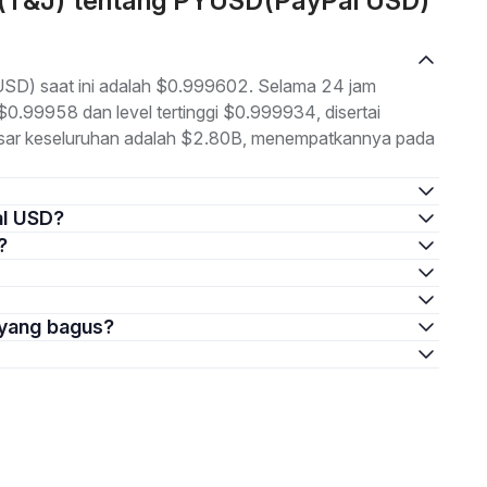
n (T&J) tentang PYUSD(PayPal USD)
USD) saat ini adalah $0.999602. Selama 24 jam
 $0.99958 dan level tertinggi $0.999934, disertai
pasar keseluruhan adalah $2.80B, menempatkannya pada
al USD?
?
 yang bagus?