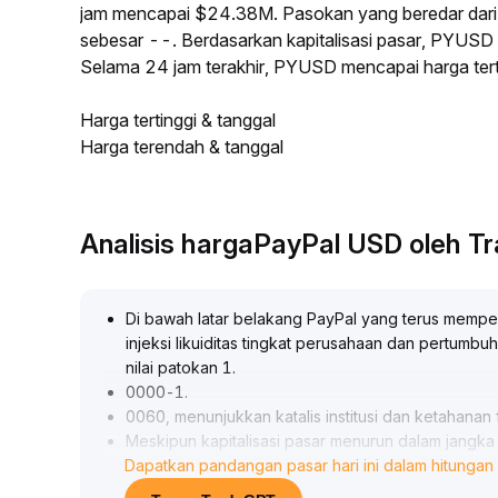
jam mencapai $24.38M. Pasokan yang beredar da
sebesar --. Berdasarkan kapitalisasi pasar, PYUSD m
Selama 24 jam terakhir, PYUSD mencapai harga te
Harga tertinggi & tanggal
Harga terendah & tanggal
Analisis hargaPayPal USD oleh 
Di bawah latar belakang PayPal yang terus mempe
injeksi likuiditas tingkat perusahaan dan pertumbuh
nilai patokan 1
.
0000-1
.
0060, menunjukkan katalis institusi dan ketahanan
Meskipun kapitalisasi pasar menurun dalam jangk
Dapatkan pandangan pasar hari ini dalam hitungan 
volume transaksi yang membesar secara struktura
dengan optimalisasi struktur pengguna
.