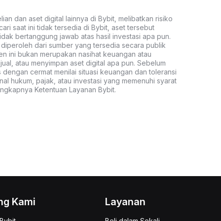
an dan aset digital lainnya di Bybit, melibatkan risiko
ari saat ini tidak tersedia di Bybit, aset tersebut
idak bertanggung jawab atas hasil investasi apa pun.
ni diperoleh dari sumber yang tersedia secara publik
ten ini bukan merupakan nasihat keuangan atau
al, atau menyimpan aset digital apa pun. Sebelum
s dengan cermat menilai situasi keuangan dan toleransi
nal hukum, pajak, atau investasi yang memenuhi syarat
lengkapnya Ketentuan Layanan Bybit.
ng Kami
Layanan
Bybit
Beli dalam Sekali