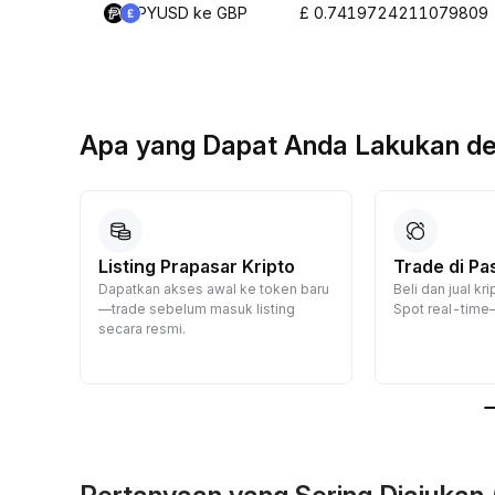
PYUSD ke GBP
£ 0.7419724211079809
Apa yang Dapat Anda Lakukan d
a
Listing Prapasar Kripto
Trade di Pa
Dapatkan akses awal ke token baru
Beli dan jual k
—trade sebelum masuk listing
Spot real-time
p
secara resmi.
ksikan