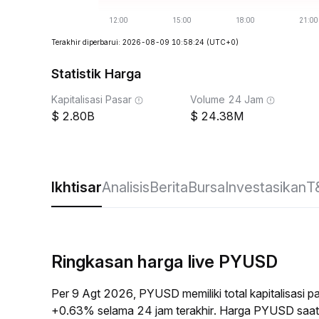
Terakhir diperbarui: 2026-08-09 10:58:24
(UTC+0)
Statistik Harga
Kapitalisasi Pasar
Volume 24 Jam
2.80B
24.38M
Ikhtisar
Analisis
Berita
Bursa
Investasikan
T
Ringkasan harga live PYUSD
Per 9 Agt 2026, PYUSD memiliki total kapitalisasi 
+0.63% selama 24 jam terakhir. Harga PYUSD saat 