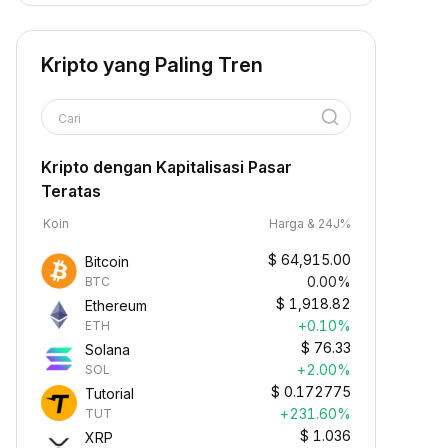
Kripto yang Paling Tren
Cari
Kripto dengan Kapitalisasi Pasar
Teratas
Koin
Harga & 24J%
$
64,915.00
Bitcoin
0.00%
BTC
$
1,918.82
Ethereum
+0.10%
ETH
$
76.33
Solana
+2.00%
SOL
$
0.172775
Tutorial
+231.60%
TUT
$
1.036
XRP