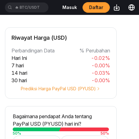
Daftar
Masuk
🔥
TUTUSDT
Riwayat Harga (USD)
Perbandingan Data
% Perubahan
Hari Ini
-0.02%
7 hari
-0.00%
14 hari
-0.03%
30 hari
-0.00%
Prediksi Harga PayPal USD (PYUSD)
Bagaimana pendapat Anda tentang
PayPal USD (PYUSD) hari ini?
50
%
50
%