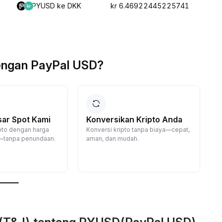
PYUSD ke DKK
kr 6.46922445225741
engan PayPal USD?
sar Spot Kami
Konversikan Kripto Anda
ripto dengan harga
Konversi kripto tanpa biaya—cepat,
—tanpa penundaan.
aman, dan mudah.
D
d
j