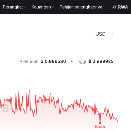
Perangkat
Keuangan
Pelajari selengkapnya
USD
Rendah
$
0.999580
Tinggi
$
0.999925