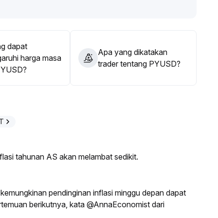
 makro, ekosistem DeFi meluncurkan produk pinjaman
 signifikan meningkatkan minat alokasi dana
.
sekitar harga patokan, menggabungkan hasil likuiditas
 aksi institusi dan aktivitas on-chain untuk dukungan
g dapat
Apa yang dikatakan
ruhi harga masa
trader tentang PYUSD?
PYUSD?
PT
asi tahunan AS akan melambat sedikit.
kemungkinan pendinginan inflasi minggu depan dapat
temuan berikutnya, kata @AnnaEconomist dari