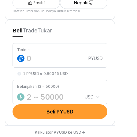
Positif
Negatif
Catatan: Informasi ini hanya untuk referensi.
Trade
Tukar
Beli
Terima
PYUSD
1 PYUSD ≈ 0.80345 USD
Belanjakan (2 ~ 50000)
USD
$
Beli PYUSD
→
Kalkulator PYUSD ke USD