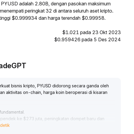
ri PYUSD adalah 2.80B, dengan pasokan maksimum
enempati peringkat 32 di antara seluruh aset kripto.
rtinggi $0.999934 dan harga terendah $0.99958.
$1.021 pada 23 Okt 2023
$0.959426 pada 5 Des 2024
TradeGPT
rkuat bisnis kripto, PYUSD didorong secara ganda oleh
an aktivitas on-chain, harga koin beroperasi di kisaran
 fundamental
.
a pendek ke $273 juta, peningkatan dompet baru dan
detik
l membuktikan mekanisme patokan yang kuat dan disertai