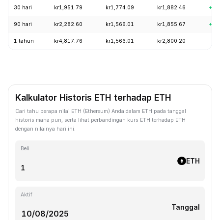
30 hari
kr1,951.79
kr1,774.09
kr1,882.46
+6.
90 hari
kr2,282.60
kr1,566.01
kr1,855.67
+15
1 tahun
kr4,817.76
kr1,566.01
kr2,800.20
-54
Kalkulator Historis ETH terhadap ETH
Cari tahu berapa nilai ETH (Ethereum) Anda dalam ETH pada tanggal
historis mana pun, serta lihat perbandingan kurs ETH terhadap ETH
dengan nilainya hari ini.
Beli
ETH
Aktif
Tanggal