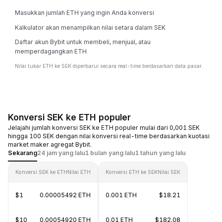
Masukkan jumlah ETH yang ingin Anda konversi
Kalkulator akan menampilkan nilai setara dalam SEK
Daftar akun Bybit untuk membeli, menjual, atau
memperdagangkan ETH
Nilai tukar ETH ke SEK diperbarui secara real-time berdasarkan data pasar.
Konversi SEK ke ETH populer
Jelajahi jumlah konversi SEK ke ETH populer mulai dari 0,001 SEK
hingga 100 SEK dengan nilai konversi real-time berdasarkan kuotasi
market maker agregat Bybit.
Sekarang
24 jam yang lalu
1 bulan yang lalu
1 tahun yang lalu
Konversi SEK ke ETH
Nilai ETH
Konversi ETH ke SEK
Nilai SEK
$1
0.00005492 ETH
0.001 ETH
$18.21
$10
0.00054920 ETH
0.01 ETH
$182.08