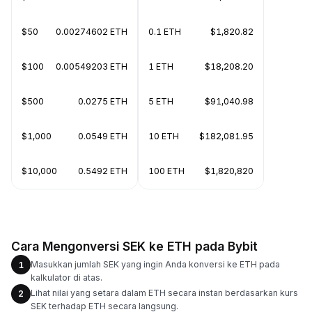
$50
0.00274602 ETH
0.1 ETH
$1,820.82
$100
0.00549203 ETH
1 ETH
$18,208.20
$500
0.0275 ETH
5 ETH
$91,040.98
$1,000
0.0549 ETH
10 ETH
$182,081.95
$10,000
0.5492 ETH
100 ETH
$1,820,820
Cara Mengonversi SEK ke ETH pada Bybit
Masukkan jumlah SEK yang ingin Anda konversi ke ETH pada
1
kalkulator di atas.
Lihat nilai yang setara dalam ETH secara instan berdasarkan kurs
2
SEK terhadap ETH secara langsung.