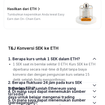
Hasilkan dari ETH
Tumbuhkan kepemilikan Anda lewat Easy
Earn dan On-Chain Earn.
T&J Konversi SEK ke ETH
1. Berapa kurs untuk 1 SEK dalam ETH?
1 SEK saat ini bernilai sekitar 0 ETH. Kurs SEK ke ETH
diperbarui secara real-time di Bybit tanpa biaya
konversi dan dengan penguncian kurs selama 15
detik setelah Anda mengonfirmasi.
2. Berapa fluktuasi 24 jam pada kurs SEK
terhadap ETH?
3. Berapa total jumlah Ethereum yang
4. Di mana saya dapat menemukan sumber
tersedia?
daya untuk belajar mengenai trading
5. Di mana saya dapat menemukan sumber
(perdagangan)?