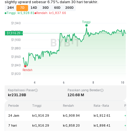
slightly upward sebesar 6.75% dalam 30 hari terakhir.
24H
7D
14D
30D
60D
200D
Tinggi
:
kr
1,928.81
Rendah
:
kr
1,837.66
Terakhir Diperbarui: 2026-08-10, 05:13 GMT+0
Rekor Tertinggi (ATH)
Rendah Sepanjang Waktu (ATL)
kr4,946.05
kr0.432979
Kapitalisasi Pasar
Pasokan yang Beredar
kr231.28B
120.68 M
Periode
Tinggi
Rendah
Rata-Rata
Per
24 Jam
kr1,916.29
kr1,908.94
kr1,912.61
+0.
7 hari
kr1,916.29
kr1,858.20
kr1,898.41
+3.