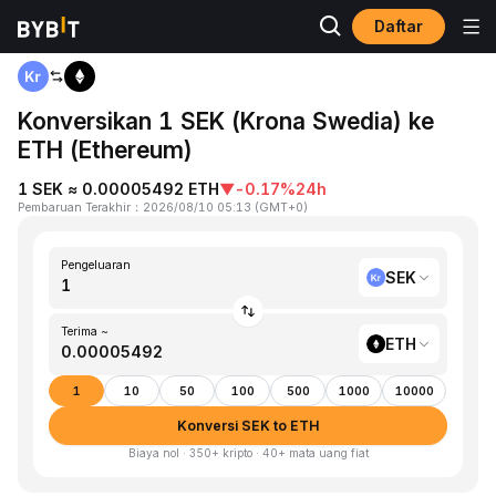
Daftar
Beranda
SEK to ETH
Konversikan 1 SEK (Krona Swedia) ke
ETH (Ethereum)
1 SEK ≈ 0.00005492 ETH
▼
-0.17%
24h
Pembaruan Terakhir
：
2026/08/10 05:13
(
GMT+0
)
Pengeluaran
SEK
Terima ~
ETH
1
10
50
100
500
1000
10000
Konversi SEK to ETH
Biaya nol · 350+ kripto · 40+ mata uang fiat