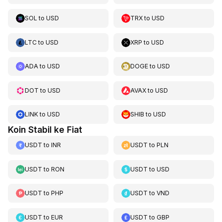
SOL
to
USD
TRX
to
USD
LTC
to
USD
XRP
to
USD
ADA
to
USD
DOGE
to
USD
DOT
to
USD
AVAX
to
USD
LINK
to
USD
SHIB
to
USD
Koin Stabil ke Fiat
USDT
to
INR
USDT
to
PLN
USDT
to
RON
USDT
to
USD
USDT
to
PHP
USDT
to
VND
USDT
to
EUR
USDT
to
GBP