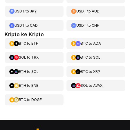
USDT
to
JPY
USDT
to
AUD
USDT
to
CAD
USDT
to
CHF
Kripto ke Kripto
BTC
to
ETH
BTC
to
ADA
SOL
to
TRX
BTC
to
SOL
ETH
to
SOL
BTC
to
XRP
ETH
to
BNB
SOL
to
AVAX
BTC
to
DOGE