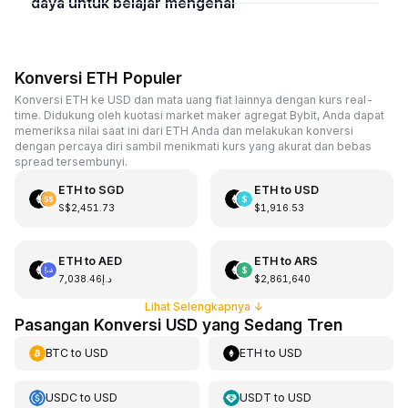
daya untuk belajar mengenai
Konversi ETH Populer
Konversi ETH ke USD dan mata uang fiat lainnya dengan kurs real-
time. Didukung oleh kuotasi market maker agregat Bybit, Anda dapat
memeriksa nilai saat ini dari ETH Anda dan melakukan konversi
dengan percaya diri sambil menikmati kurs yang akurat dan bebas
spread tersembunyi.
ETH
to
SGD
ETH
to
USD
S$2,451.73
$1,916.53
ETH
to
AED
ETH
to
ARS
د.إ7,038.46
$2,861,640
Lihat Selengkapnya
↓
Pasangan Konversi USD yang Sedang Tren
BTC
to
USD
ETH
to
USD
USDC
to
USD
USDT
to
USD