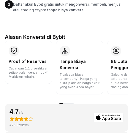
Daftar akun Bybit gratis untuk mengonversi, membeli, menjual,
3
atau trading crypto
tanpa biaya konversi
.
Alasan Konversi di Bybit
Proof of Reserves
Tanpa Biaya
86 Juta+
Konversi
Pengguna
Cadangan 1:1 diverifikasi
setiap bulan dengan bukti
Tidak ada biaya
Gabung denga
Merkle on-chain.
tersembunyi. Harga yang
satu bursa ter
dikutip adalah harga akhir
dunia berdasa
yang akan Anda bayar.
trading dan lik
4.7
/ 5
47K Reviews