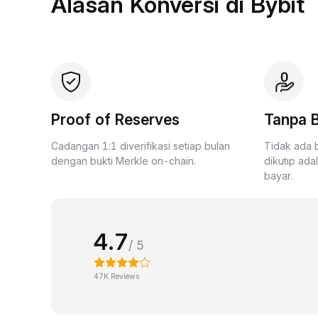
Alasan Konversi di Bybit
Proof of Reserves
Tanpa B
Cadangan 1:1 diverifikasi setiap bulan
Tidak ada 
dengan bukti Merkle on-chain.
dikutip ada
bayar.
4.7
/ 5
47K Reviews