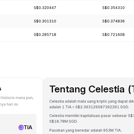
S$0.320447
S$0.354310
S$0.301310
S$0.374836
S$0.285718
S$0.721608
Tentang Celestia (
A
 historis mana pun,
Celestia adalah mata uang kripto yang dapat diko
a hari ini.
adalah 1 TIA = S$2.393129587392261 SGD.
Celestia memiliki kapitalisasi pasar sebesar
S$18.78M SGD.
TIA
Pasokan yang beredar adalah 953M TIA.