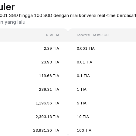
uler
0,001 SGD hingga 100 SGD dengan nilai konversi real-time berdasar
n yang lalu
Nilai TIA
Konversi TIA ke SGD
2.39 TIA
0.001 TIA
23.93 TIA
0.01 TIA
119.66 TIA
0.1 TIA
239.31 TIA
1 TIA
1,196.56 TIA
5 TIA
2,393.13 TIA
10 TIA
23,931.30 TIA
100 TIA