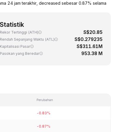
lama 24 jam terakhir, decreased sebesar 0.87% selama
Statistik
S$20.85
Rekor Tertinggi (ATH)
S$0.279235
Rendah Sepanjang Waktu (ATL)
S$311.61M
Kapitalisasi Pasar
953.38 M
Pasokan yang Beredar
Perubahan
-0.83%
-0.87%