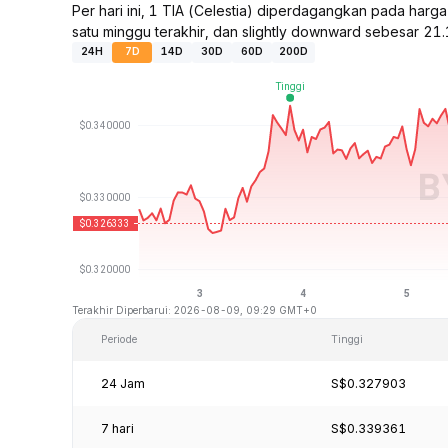
Per hari ini, 1 TIA (Celestia) diperdagangkan pada ha
satu minggu terakhir, dan slightly downward sebesar 21.
24H
7D
14D
30D
60D
200D
Terakhir Diperbarui: 2026-08-09, 09:29 GMT+0
Periode
Tinggi
24 Jam
S$0.327903
7 hari
S$0.339361