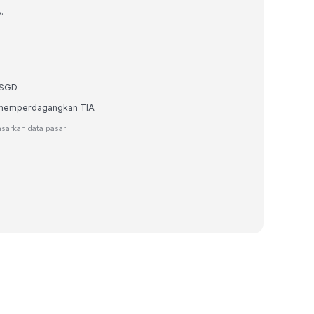
.
m SGD
au memperdagangkan TIA
asarkan data pasar.