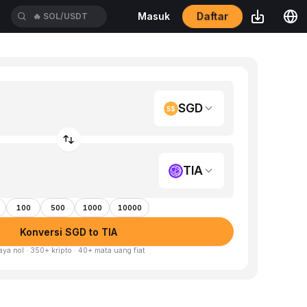
Daftar
Masuk
🔥
SOL/USDT
SGD
TIA
100
500
1000
10000
Konversi SGD to TIA
aya nol · 350+ kripto · 40+ mata uang fiat