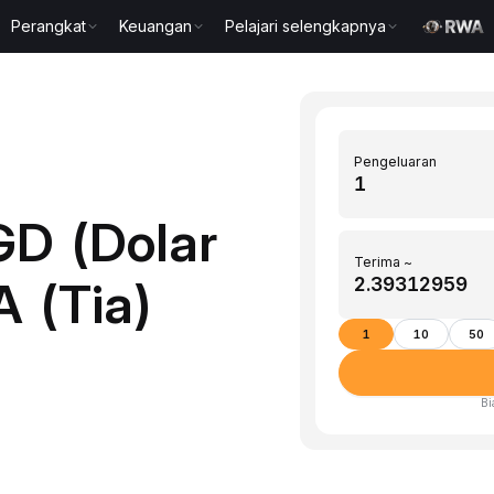
Perangkat
Keuangan
Pelajari selengkapnya
Pengeluaran
GD (Dolar
Terima ~
A (Tia)
1
10
50
Bi