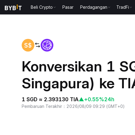
Beli Crypto
Pasar
Perdagangan
TradFi
Beranda
SGD to TIA
Konversikan 1 S
Singapura) ke TI
1 SGD ≈ 2.393130 TIA
▲
+0.55%
24h
Pembaruan Terakhir
：
2026/08/09 09:29
(
GMT+0
)