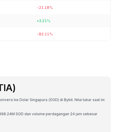
-21.18%
+3.21%
-82.11%
TIA)
nversi ke Dolar Singapura (SGD) di Bybit. Nilai tukar saat ini
 S$398.24M SGD dan volume perdagangan 24 jam sebesar