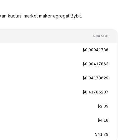
kan kuotasi market maker agregat Bybit.
Nilai SGD
$0.00041786
$0.00417863
$0.04178629
$0.41786287
$2.09
$4.18
$41.79