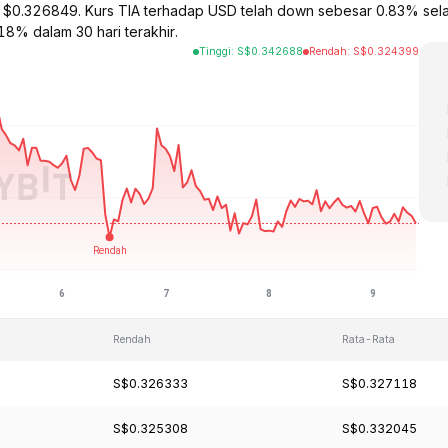
rga $0.326849. Kurs TIA terhadap USD telah down sebesar 0.83% se
18% dalam 30 hari terakhir.
Tinggi
:
S$
0.342688
Rendah
:
S$
0.324399
Rendah
Rata-Rata
S$0.326333
S$0.327118
S$0.325308
S$0.332045