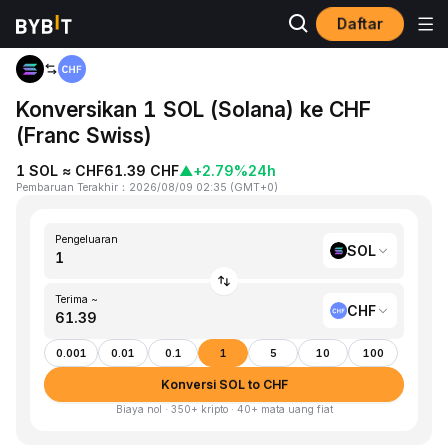
Daftar
Beranda
SOL to CHF
Konversikan 1 SOL (Solana) ke CHF
(Franc Swiss)
1 SOL ≈ CHF61.39 CHF
▲
+2.79%
24h
Pembaruan Terakhir
：
2026/08/09 02:35
(
GMT+0
)
Pengeluaran
SOL
Terima ~
CHF
0.001
0.01
0.1
1
5
10
100
Konversi SOL to CHF
Biaya nol · 350+ kripto · 40+ mata uang fiat