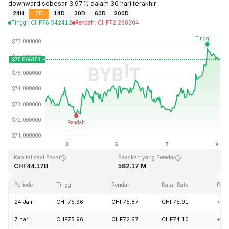
downward sebesar 3.97% dalam 30 hari terakhir.
24H
7D
14D
30D
60D
200D
Tinggi
:
CHF
76.542412
Rendah
:
CHF
72.268204
Terakhir Diperbarui: 2026-08-09, 02:35 GMT+0
Rekor Tertinggi (ATH)
Rendah Sepanjang Waktu (ATL)
CHF293.31
CHF0.500801
Kapitalisasi Pasar
Pasokan yang Beredar
CHF44.17B
582.17 M
Periode
Tinggi
Rendah
Rata-Rata
Per
24 Jam
CHF75.96
CHF75.87
CHF75.91
+2.
7 hari
CHF75.96
CHF72.67
CHF74.10
+4.