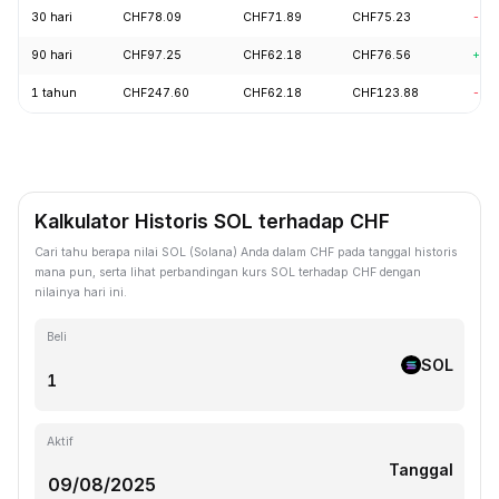
30 hari
CHF78.09
CHF71.89
CHF75.23
-3.
90 hari
CHF97.25
CHF62.18
CHF76.56
+16
1 tahun
CHF247.60
CHF62.18
CHF123.88
-57
Kalkulator Historis SOL terhadap CHF
Cari tahu berapa nilai SOL (Solana) Anda dalam CHF pada tanggal historis
mana pun, serta lihat perbandingan kurs SOL terhadap CHF dengan
nilainya hari ini.
Beli
SOL
Aktif
Tanggal