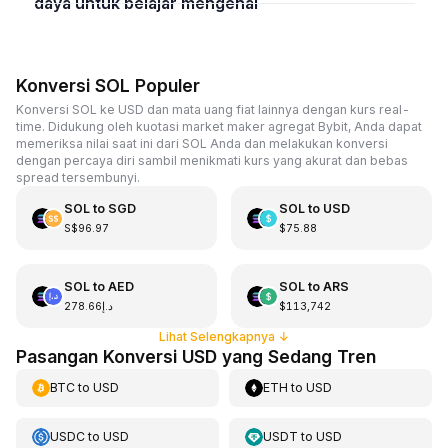
daya untuk belajar mengenai
Konversi SOL Populer
Konversi SOL ke USD dan mata uang fiat lainnya dengan kurs real-
time. Didukung oleh kuotasi market maker agregat Bybit, Anda dapat
memeriksa nilai saat ini dari SOL Anda dan melakukan konversi
dengan percaya diri sambil menikmati kurs yang akurat dan bebas
spread tersembunyi.
SOL
to
SGD
SOL
to
USD
S$96.97
$75.88
SOL
to
AED
SOL
to
ARS
د.إ278.66
$113,742
Lihat Selengkapnya
↓
Pasangan Konversi USD yang Sedang Tren
BTC
to
USD
ETH
to
USD
USDC
to
USD
USDT
to
USD