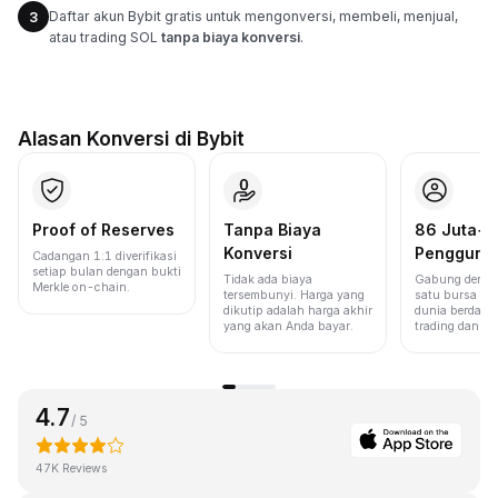
Daftar akun Bybit gratis untuk mengonversi, membeli, menjual,
3
atau trading SOL
tanpa biaya konversi
.
Alasan Konversi di Bybit
Proof of Reserves
Tanpa Biaya
86 Juta+
Konversi
Pengguna
Cadangan 1:1 diverifikasi
setiap bulan dengan bukti
Tidak ada biaya
Gabung denga
Merkle on-chain.
tersembunyi. Harga yang
satu bursa ter
dikutip adalah harga akhir
dunia berdasa
yang akan Anda bayar.
trading dan lik
4.7
/ 5
47K Reviews