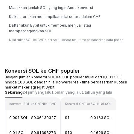
Masukkan jumlah SOL yang ingin Anda konversi
Kalkulator akan menampilkan nilai setara dalam CHF
Daftar akun Bybit untuk membeli, menjual, atau
memperdagangkan SOL
Nilai tukar SOL ke CHF diperbarui secara real-time berdasarkan data pasar.
Konversi SOL ke CHF populer
Jelajahi jumlah konversi SOL ke CHF populer mulai dari 0,001 SOL
hingga 100 SOL dengan nilai konversi real-time berdasarkan kuotasi
market maker agregat Bybit.
Sekarang
24 jam yang lalu
1 bulan yang lalu
1 tahun yang lalu
Konversi SOL ke CHF
Nilai CHF
Konversi CHF ke SOL
Nilai SOL
0.001 SOL
$0.06139327
$1
0.0163 SOL
0.01 SOL
$0.61393273
$10
0.1629 SOL