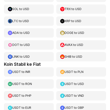
SOL
to
USD
TRX
to
USD
LTC
to
USD
XRP
to
USD
ADA
to
USD
DOGE
to
USD
DOT
to
USD
AVAX
to
USD
LINK
to
USD
SHIB
to
USD
Koin Stabil ke Fiat
USDT
to
INR
USDT
to
PLN
USDT
to
RON
USDT
to
USD
USDT
to
PHP
USDT
to
VND
USDT
to
EUR
USDT
to
GBP