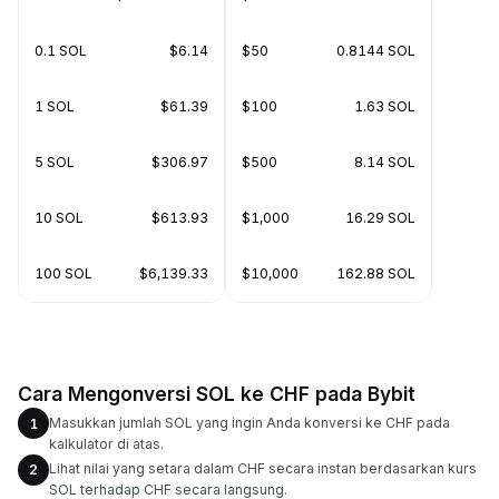
0.1 SOL
$6.14
$50
0.8144 SOL
1 SOL
$61.39
$100
1.63 SOL
5 SOL
$306.97
$500
8.14 SOL
10 SOL
$613.93
$1,000
16.29 SOL
100 SOL
$6,139.33
$10,000
162.88 SOL
Cara Mengonversi SOL ke CHF pada Bybit
Masukkan jumlah SOL yang ingin Anda konversi ke CHF pada
1
kalkulator di atas.
Lihat nilai yang setara dalam CHF secara instan berdasarkan kurs
2
SOL terhadap CHF secara langsung.