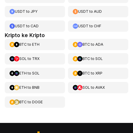
USDT
to
JPY
USDT
to
AUD
USDT
to
CAD
USDT
to
CHF
Kripto ke Kripto
BTC
to
ETH
BTC
to
ADA
SOL
to
TRX
BTC
to
SOL
ETH
to
SOL
BTC
to
XRP
ETH
to
BNB
SOL
to
AVAX
BTC
to
DOGE