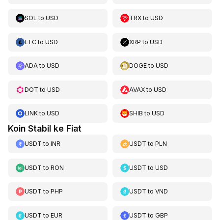
SOL
to
USD
TRX
to
USD
LTC
to
USD
XRP
to
USD
ADA
to
USD
DOGE
to
USD
DOT
to
USD
AVAX
to
USD
LINK
to
USD
SHIB
to
USD
Koin Stabil ke Fiat
USDT
to
INR
USDT
to
PLN
USDT
to
RON
USDT
to
USD
USDT
to
PHP
USDT
to
VND
USDT
to
EUR
USDT
to
GBP