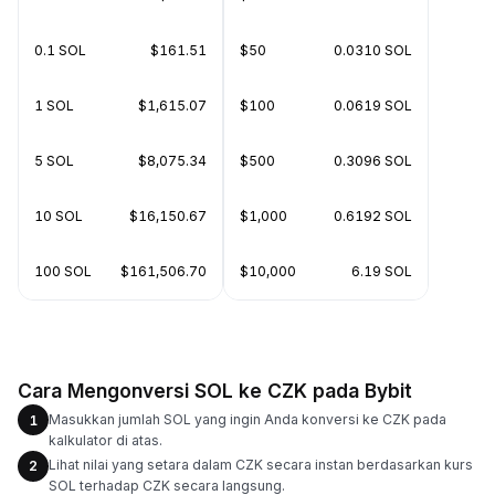
0.1 SOL
$161.51
$50
0.0310 SOL
1 SOL
$1,615.07
$100
0.0619 SOL
5 SOL
$8,075.34
$500
0.3096 SOL
10 SOL
$16,150.67
$1,000
0.6192 SOL
100 SOL
$161,506.70
$10,000
6.19 SOL
Cara Mengonversi SOL ke CZK pada Bybit
Masukkan jumlah SOL yang ingin Anda konversi ke CZK pada
1
kalkulator di atas.
Lihat nilai yang setara dalam CZK secara instan berdasarkan kurs
2
SOL terhadap CZK secara langsung.