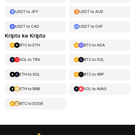
USDT
to
JPY
USDT
to
AUD
USDT
to
CAD
USDT
to
CHF
Kripto ke Kripto
BTC
to
ETH
BTC
to
ADA
SOL
to
TRX
BTC
to
SOL
ETH
to
SOL
BTC
to
XRP
ETH
to
BNB
SOL
to
AVAX
BTC
to
DOGE