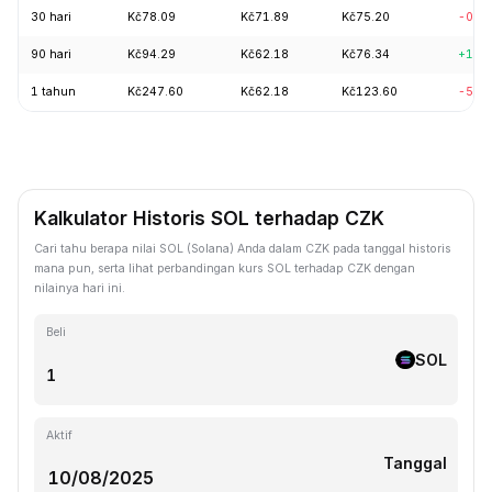
30 hari
Kč78.09
Kč71.89
Kč75.20
-0.8
90 hari
Kč94.29
Kč62.18
Kč76.34
+18.
1 tahun
Kč247.60
Kč62.18
Kč123.60
-58.
Kalkulator Historis SOL terhadap CZK
Cari tahu berapa nilai SOL (Solana) Anda dalam CZK pada tanggal historis
mana pun, serta lihat perbandingan kurs SOL terhadap CZK dengan
nilainya hari ini.
Beli
SOL
Aktif
Tanggal