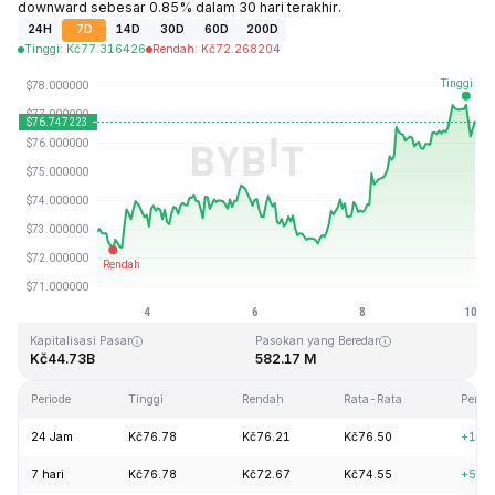
downward sebesar 0.85% dalam 30 hari terakhir.
24H
7D
14D
30D
60D
200D
Tinggi
:
Kč
77.316426
Rendah
:
Kč
72.268204
Terakhir Diperbarui: 2026-08-10, 02:03 GMT+0
Rekor Tertinggi (ATH)
Rendah Sepanjang Waktu (ATL)
Kč293.31
Kč0.500801
Kapitalisasi Pasar
Pasokan yang Beredar
Kč44.73B
582.17 M
Periode
Tinggi
Rendah
Rata-Rata
Perub
24 Jam
Kč76.78
Kč76.21
Kč76.50
+1.3
7 hari
Kč76.78
Kč72.67
Kč74.55
+5.3