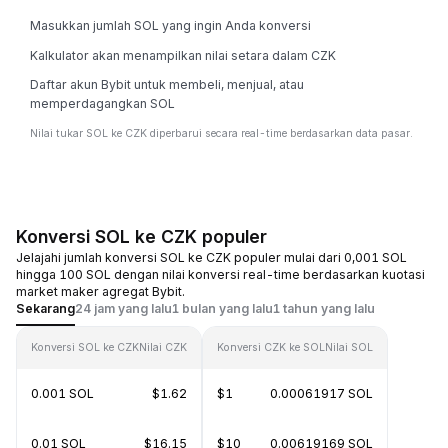
Masukkan jumlah SOL yang ingin Anda konversi
Kalkulator akan menampilkan nilai setara dalam CZK
Daftar akun Bybit untuk membeli, menjual, atau
memperdagangkan SOL
Nilai tukar SOL ke CZK diperbarui secara real-time berdasarkan data pasar.
Konversi SOL ke CZK populer
Jelajahi jumlah konversi SOL ke CZK populer mulai dari 0,001 SOL
hingga 100 SOL dengan nilai konversi real-time berdasarkan kuotasi
market maker agregat Bybit.
Sekarang
24 jam yang lalu
1 bulan yang lalu
1 tahun yang lalu
Konversi SOL ke CZK
Nilai CZK
Konversi CZK ke SOL
Nilai SOL
0.001 SOL
$1.62
$1
0.00061917 SOL
0.01 SOL
$16.15
$10
0.00619169 SOL