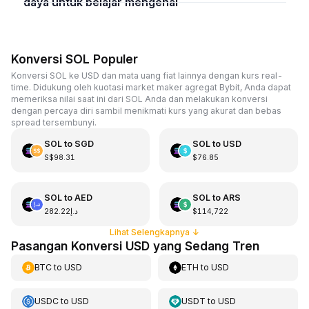
daya untuk belajar mengenai
Konversi SOL Populer
Konversi SOL ke USD dan mata uang fiat lainnya dengan kurs real-
time. Didukung oleh kuotasi market maker agregat Bybit, Anda dapat
memeriksa nilai saat ini dari SOL Anda dan melakukan konversi
dengan percaya diri sambil menikmati kurs yang akurat dan bebas
spread tersembunyi.
SOL
to
SGD
SOL
to
USD
S$98.31
$76.85
SOL
to
AED
SOL
to
ARS
د.إ282.22
$114,722
Lihat Selengkapnya
↓
Pasangan Konversi USD yang Sedang Tren
BTC
to
USD
ETH
to
USD
USDC
to
USD
USDT
to
USD