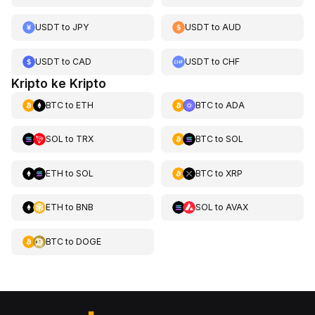
USDT
to
JPY
USDT
to
AUD
USDT
to
CAD
USDT
to
CHF
Kripto ke Kripto
BTC
to
ETH
BTC
to
ADA
SOL
to
TRX
BTC
to
SOL
ETH
to
SOL
BTC
to
XRP
ETH
to
BNB
SOL
to
AVAX
BTC
to
DOGE