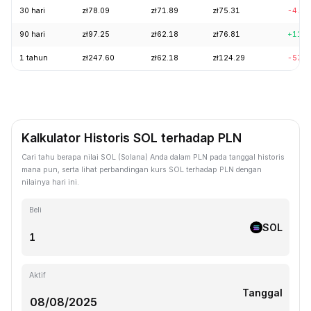
30 hari
zł78.09
zł71.89
zł75.31
-4.65
90 hari
zł97.25
zł62.18
zł76.81
+11.1
1 tahun
zł247.60
zł62.18
zł124.29
-57.1
Kalkulator Historis SOL terhadap PLN
Cari tahu berapa nilai SOL (Solana) Anda dalam PLN pada tanggal historis
mana pun, serta lihat perbandingan kurs SOL terhadap PLN dengan
nilainya hari ini.
Beli
SOL
Aktif
Tanggal