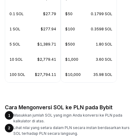
0.1 SOL
$27.79
$50
0.1799 SOL
1 SOL
$277.94
$100
0.3598 SOL
5 SOL
$1,389.71
$500
1.80 SOL
10 SOL
$2,779.41
$1,000
3.60 SOL
100 SOL
$27,794.11
$10,000
35.98 SOL
Cara Mengonversi SOL ke PLN pada Bybit
Masukkan jumlah SOL yang ingin Anda konversi ke PLN pada
1
kalkulator di atas.
Lihat nilai yang setara dalam PLN secara instan berdasarkan kurs
2
SOL terhadap PLN secara langsung.