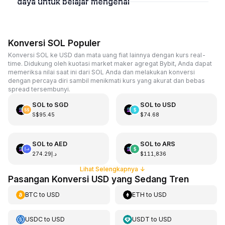
daya untuk belajar mengenai
Konversi SOL Populer
Konversi SOL ke USD dan mata uang fiat lainnya dengan kurs real-
time. Didukung oleh kuotasi market maker agregat Bybit, Anda dapat
memeriksa nilai saat ini dari SOL Anda dan melakukan konversi
dengan percaya diri sambil menikmati kurs yang akurat dan bebas
spread tersembunyi.
SOL
to
SGD
SOL
to
USD
S$95.45
$74.68
SOL
to
AED
SOL
to
ARS
د.إ274.29
$111,836
Lihat Selengkapnya
↓
Pasangan Konversi USD yang Sedang Tren
BTC
to
USD
ETH
to
USD
USDC
to
USD
USDT
to
USD