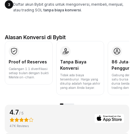
Daftar akun Bybit gratis untuk mengonversi, membeli, menjual,
3
atau trading SOL
tanpa biaya konversi
.
Alasan Konversi di Bybit
Proof of Reserves
Tanpa Biaya
86 Juta+
Konversi
Pengguna
Cadangan 1:1 diverifikasi
setiap bulan dengan bukti
Tidak ada biaya
Gabung denga
Merkle on-chain.
tersembunyi. Harga yang
satu bursa ter
dikutip adalah harga akhir
dunia berdasa
yang akan Anda bayar.
trading dan lik
4.7
/ 5
47K Reviews