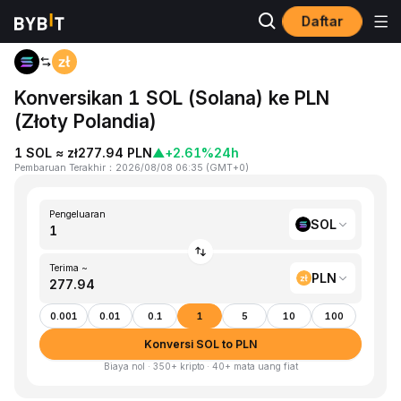
Daftar
Beranda
SOL to PLN
Konversikan 1 SOL (Solana) ke PLN
(Złoty Polandia)
1 SOL ≈ zł277.94 PLN
▲
+2.61%
24h
Pembaruan Terakhir
：
2026/08/08 06:35
(
GMT+0
)
Pengeluaran
SOL
Terima ~
PLN
0.001
0.01
0.1
1
5
10
100
Konversi SOL to PLN
Biaya nol · 350+ kripto · 40+ mata uang fiat