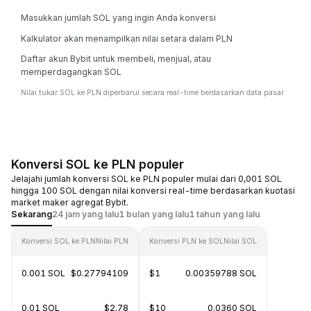
Masukkan jumlah SOL yang ingin Anda konversi
Kalkulator akan menampilkan nilai setara dalam PLN
Daftar akun Bybit untuk membeli, menjual, atau
memperdagangkan SOL
Nilai tukar SOL ke PLN diperbarui secara real-time berdasarkan data pasar.
Konversi SOL ke PLN populer
Jelajahi jumlah konversi SOL ke PLN populer mulai dari 0,001 SOL
hingga 100 SOL dengan nilai konversi real-time berdasarkan kuotasi
market maker agregat Bybit.
Sekarang
24 jam yang lalu
1 bulan yang lalu
1 tahun yang lalu
Konversi SOL ke PLN
Nilai PLN
Konversi PLN ke SOL
Nilai SOL
0.001 SOL
$0.27794109
$1
0.00359788 SOL
0.01 SOL
$2.78
$10
0.0360 SOL