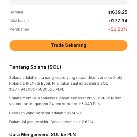
zł639.25
Bernilai
zł277.94
Nilai hari ini
-56.52
%
Perubahan
Trade Sekarang
Tentang Solana (SOL)
Solana adalah mata uang kripto yang dapat dikonversi ke Złoty
Polandia (PLN) di Bybit. Nilai tukar saat ini adalah 1 SOL =
zł277.94108575820525 PLN.
Solana memiliki kapitalisasi pasar sebesar zł161.62B PLN dan
volume perdagangan 24 jam sebesar zł6.04B PLN.
Pasokan yang beredar adalah 582M SOL.
Dalam 24 jam terakhir, Solana telah naik 2.61%.
Cara Mengonversi SOL ke PLN