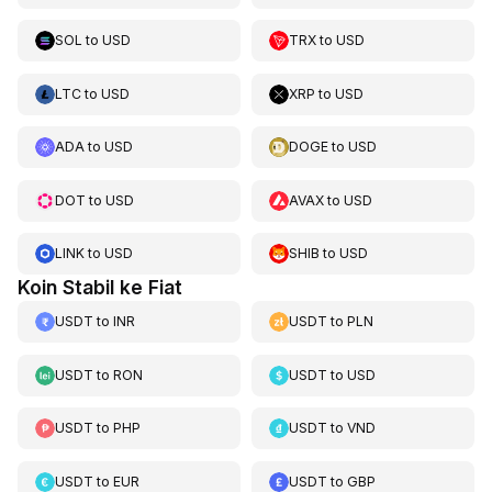
SOL
to
USD
TRX
to
USD
LTC
to
USD
XRP
to
USD
ADA
to
USD
DOGE
to
USD
DOT
to
USD
AVAX
to
USD
LINK
to
USD
SHIB
to
USD
Koin Stabil ke Fiat
USDT
to
INR
USDT
to
PLN
USDT
to
RON
USDT
to
USD
USDT
to
PHP
USDT
to
VND
USDT
to
EUR
USDT
to
GBP