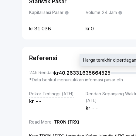
Statistik Pasar
Kapitalisasi Pasar
Volume 24 Jam
31.03B
0
Referensi
Harga terakhir diperda
24h Rendah
kr
40.26331635664525
*Data berikut menunjukkan informasi pasar eth
Rekor Tertinggi (ATH)
Rendah Sepanjang Wakt
(ATL)
kr
--
kr
--
Read More
:
TRON (TRX)
Kurs TRON (TRX) terhadap Króna Islandia (ISK) saa