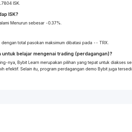
17804 ISK.
dap
ISK
?
galami Menurun sebesar -0.37%.
dengan total pasokan maksimum dibatasi pada -- TRX.
 untuk belajar mengenai
trading
(perdagangan)?
ing
-nya, Bybit
Learn
merupakan pilihan yang tepat untuk diakses s
ih efektif. Selain itu, program perdagangan demo Bybit juga tersed