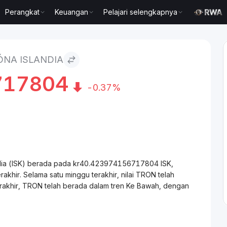
Perangkat
Keuangan
Pelajari selengkapnya
ÓNA ISLANDIA
717804
-0.37%
andia (ISK) berada pada kr40.423974156717804 ISK,
hir. Selama satu minggu terakhir, nilai TRON telah
rakhir, TRON telah berada dalam tren Ke Bawah, dengan