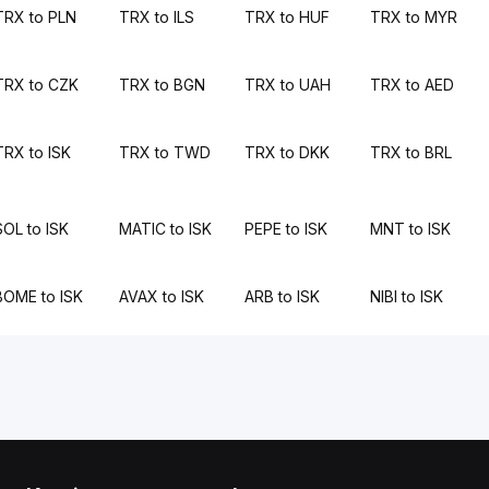
TRX to PLN
TRX to ILS
TRX to HUF
TRX to MYR
TRX to CZK
TRX to BGN
TRX to UAH
TRX to AED
TRX to ISK
TRX to TWD
TRX to DKK
TRX to BRL
SOL to ISK
MATIC to ISK
PEPE to ISK
MNT to ISK
BOME to ISK
AVAX to ISK
ARB to ISK
NIBI to ISK