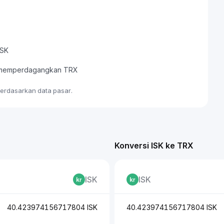
ISK
au memperdagangkan TRX
 berdasarkan data pasar.
Konversi ISK ke TRX
ISK
ISK
40.423974156717804 ISK
40.423974156717804 ISK