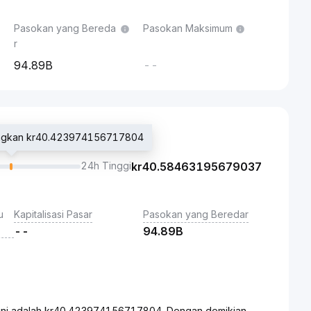
Pasokan yang Bereda
Pasokan Maksimum
r
94.89B
--
gangkan kr40.423974156717804
24h Tinggi
kr
40.58463195679037
u
Kapitalisasi Pasar
Pasokan yang Beredar
--
94.89B
t ini adalah kr40.423974156717804. Dengan demikian,