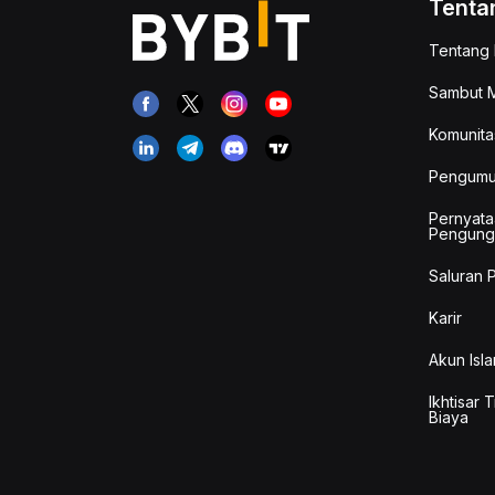
Tenta
Tentang 
Sambut M
Komunita
Pengum
Pernyata
Pengung
Saluran 
Karir
Akun Isla
Ikhtisar 
Biaya