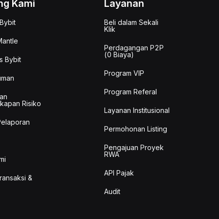
ng Kami
Layanan
Bybit
Beli dalam Sekali
Klik
antle
Perdagangan P2P
(0 Biaya)
s Bybit
Program VIP
uman
Program Referal
an
kapan Risiko
Layanan Institusional
Pelaporan
Permohonan Listing
Pengajuan Proyek
RWA
mi
API Pajak
Transaksi &
Audit