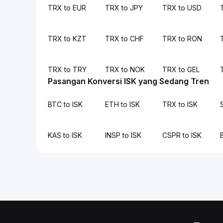
TRX to EUR
TRX to JPY
TRX to USD
TRX to KZT
TRX to CHF
TRX to RON
TRX to TRY
TRX to NOK
TRX to GEL
Pasangan Konversi ISK yang Sedang Tren
BTC to ISK
ETH to ISK
TRX to ISK
KAS to ISK
INSP to ISK
CSPR to ISK