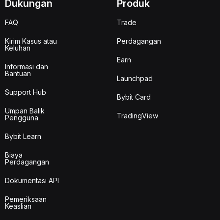
Dukungan
Produk
FAQ
Trade
Kirim Kasus atau
Perdagangan
Keluhan
Earn
Informasi dan
Bantuan
Launchpad
Support Hub
Bybit Card
Umpan Balik
TradingView
Pengguna
Bybit Learn
Biaya
Perdagangan
Dokumentasi API
Pemeriksaan
Keaslian