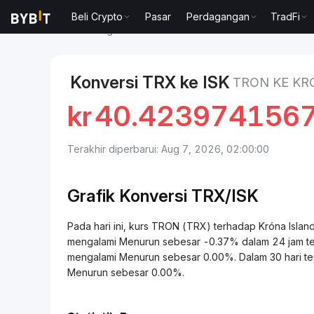
Beli Crypto
Pasar
Perdagangan
TradFi
Pasar
Harga TRON TRX
TRON to Króna Islandia
Konversi TRX ke ISK
TRON KE KR
kr
40.423974156
Terakhir diperbarui: Aug 7, 2026, 02:00:00
Grafik Konversi
TRX/
ISK
Pada hari ini, kurs TRON (TRX) terhadap Króna Isl
mengalami Menurun sebesar -0.37% dalam 24 jam terak
mengalami Menurun sebesar 0.00%. Dalam 30 hari te
Menurun sebesar 0.00%.