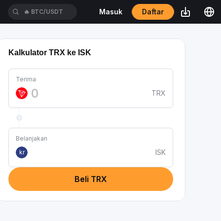
Daftar
Masuk
🔥
BTC/USDT
Kalkulator TRX ke ISK
Terima
TRX
Belanjakan
ISK
kr
Beli TRX