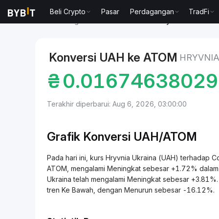
Beli Crypto
Pasar
Perdagangan
TradFi
Pasar
Harga Cosmos Hub ATOM
Hryvnia Ukraina 
Konversi UAH ke ATOM
HRYVNIA
₴
0.0167463802
Terakhir diperbarui: Aug 6, 2026, 03:00:00
Grafik Konversi UAH/ATOM
Pada hari ini, kurs Hryvnia Ukraina (UAH) terha
ATOM, mengalami Meningkat sebesar +1.72% dalam 24 
Ukraina telah mengalami Meningkat sebesar +3.81%. D
tren Ke Bawah, dengan Menurun sebesar -16.12%.