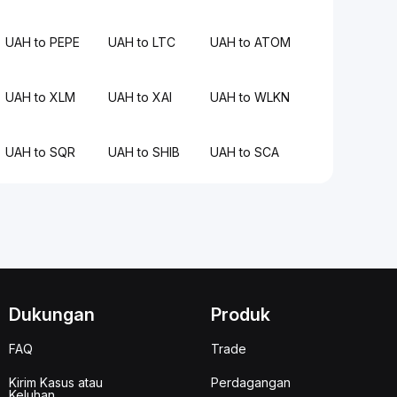
UAH to PEPE
UAH to LTC
UAH to ATOM
UAH to XLM
UAH to XAI
UAH to WLKN
UAH to SQR
UAH to SHIB
UAH to SCA
Dukungan
Produk
FAQ
Trade
Kirim Kasus atau
Perdagangan
Keluhan