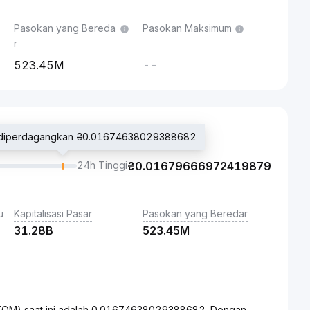
Pasokan yang Bereda
Pasokan Maksimum
r
523.45M
--
r diperdagangkan ₴0.01674638029388682
24h Tinggi
₴
0.01679666972419879
u
Kapitalisasi Pasar
Pasokan yang Beredar
31.28B
523.45M
TOM) saat ini adalah 0.01674638029388682. Dengan