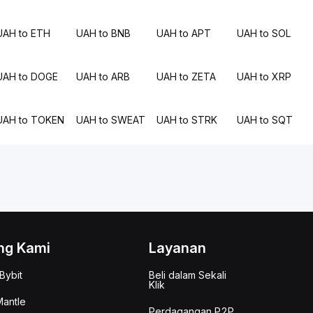
UAH to ETH
UAH to BNB
UAH to APT
UAH to SOL
UAH to DOGE
UAH to ARB
UAH to ZETA
UAH to XRP
UAH to TOKEN
UAH to SWEAT
UAH to STRK
UAH to SQT
ng Kami
Layanan
Bybit
Beli dalam Sekali
Klik
antle
Perdagangan P2P