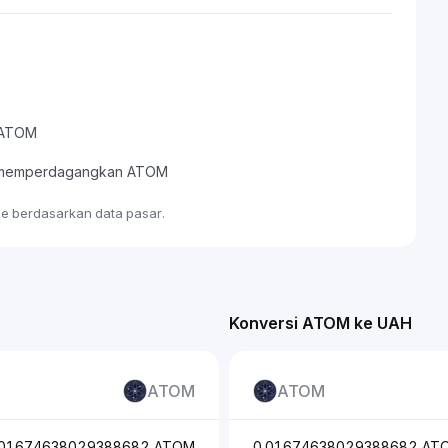
m ATOM
tau memperdagangkan ATOM
me berdasarkan data pasar.
Konversi ATOM ke UAH
ATOM
ATOM
.01674638029388682 ATOM
0.01674638029388682 AT