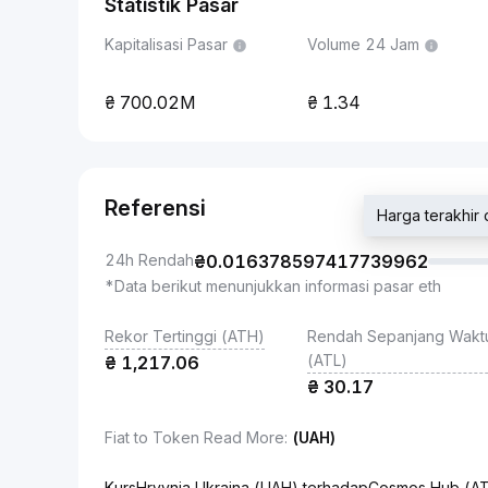
Statistik Pasar
Kapitalisasi Pasar
Volume 24 Jam
700.02M
1.34
Referensi
Harga terakhi
24h Rendah
₴
0.016378597417739962
*Data berikut menunjukkan informasi pasar eth
Rekor Tertinggi (ATH)
Rendah Sepanjang Wakt
(ATL)
₴
1,217.06
₴
30.17
Fiat to Token Read More
:
(UAH)
KursHryvnia Ukraina (UAH) terhadapCosmos Hub (A