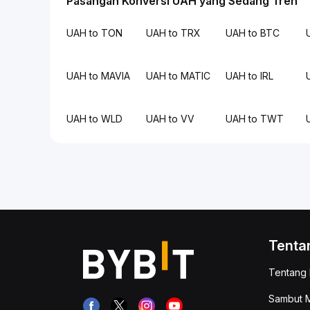
Pasangan Konversi UAH yang Sedang Tren
UAH to TON
UAH to TRX
UAH to BTC
UAH to MAVIA
UAH to MATIC
UAH to IRL
UAH to WLD
UAH to VV
UAH to TWT
Tenta
Tentang 
Sambut M