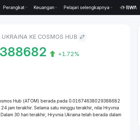
Perangkat
Keuangan
Pelajari selengkapnya
to Cosmos Hub
 UKRAINA KE COSMOS HUB
9388682
+1.72%
dap Cosmos Hub (ATOM) berada pada 0.01674638029388682
jam terakhir. Selama satu minggu terakhir, nilai Hryvnia
alam 30 hari terakhir, Hryvnia Ukraina telah berada dalam