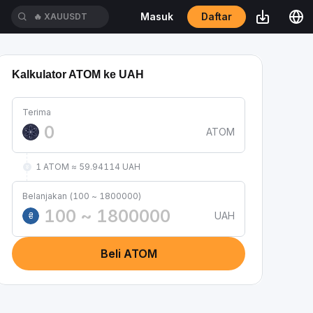
Daftar
Masuk
🔥
XAUUSDT
Kalkulator ATOM ke UAH
Terima
ATOM
1 ATOM ≈ 59.94114 UAH
Belanjakan (100 ~ 1800000)
UAH
₴
Beli ATOM