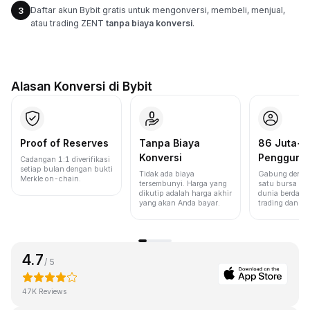
Daftar akun Bybit gratis untuk mengonversi, membeli, menjual,
3
atau trading ZENT
tanpa biaya konversi
.
Alasan Konversi di Bybit
Proof of Reserves
Tanpa Biaya
86 Juta+
Konversi
Pengguna
Cadangan 1:1 diverifikasi
setiap bulan dengan bukti
Tidak ada biaya
Gabung denga
Merkle on-chain.
tersembunyi. Harga yang
satu bursa ter
dikutip adalah harga akhir
dunia berdasa
yang akan Anda bayar.
trading dan lik
4.7
/ 5
47K Reviews