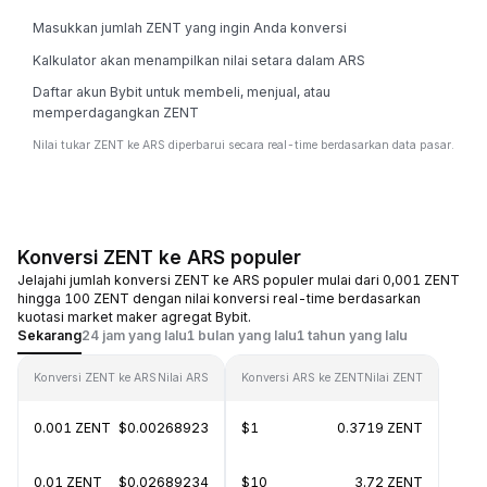
Masukkan jumlah ZENT yang ingin Anda konversi
Kalkulator akan menampilkan nilai setara dalam ARS
Daftar akun Bybit untuk membeli, menjual, atau
memperdagangkan ZENT
Nilai tukar ZENT ke ARS diperbarui secara real-time berdasarkan data pasar.
Konversi ZENT ke ARS populer
Jelajahi jumlah konversi ZENT ke ARS populer mulai dari 0,001 ZENT
hingga 100 ZENT dengan nilai konversi real-time berdasarkan
kuotasi market maker agregat Bybit.
Sekarang
24 jam yang lalu
1 bulan yang lalu
1 tahun yang lalu
Konversi ZENT ke ARS
Nilai ARS
Konversi ARS ke ZENT
Nilai ZENT
0.001 ZENT
$0.00268923
$1
0.3719 ZENT
0.01 ZENT
$0.02689234
$10
3.72 ZENT