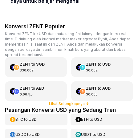
daya untuk belajar mengenai
Konversi ZENT Populer
Konversi ZENT ke USD dan mata uang fiat lainnya dengan kurs real-
time. Didukung oleh kuotasi market maker agregat Bybit, Anda dapat
memeriksa nilai saat ini dari ZENT Anda dan melakukan konversi
dengan percaya diri sambil menikmati kurs yang akurat dan bebas
spread tersembunyi.
ZENT
to
SGD
ZENT
to
USD
S$0.002
$0.002
ZENT
to
AED
ZENT
to
AUD
د.إ0.007
$0.003
Lihat Selengkapnya
↓
Pasangan Konversi USD yang Sedang Tren
BTC
to
USD
ETH
to
USD
USDC
to
USD
USDT
to
USD