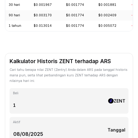
30 hari
$0.001967
$0.001774
$0.001881
-10
90 hari
$0.003170
$0.001774
$0.002409
-33
1 tahun
$0.013014
$0.001774
$0.005072
-78
Kalkulator Historis ZENT terhadap ARS
Cari tahu berapa nilai ZENT (Zentry) Anda dalam ARS pada tanggal historis
mana pun, serta lihat perbandingan kurs ZENT terhadap ARS dengan
nilainya hari ini.
Beli
ZENT
Aktif
Tanggal