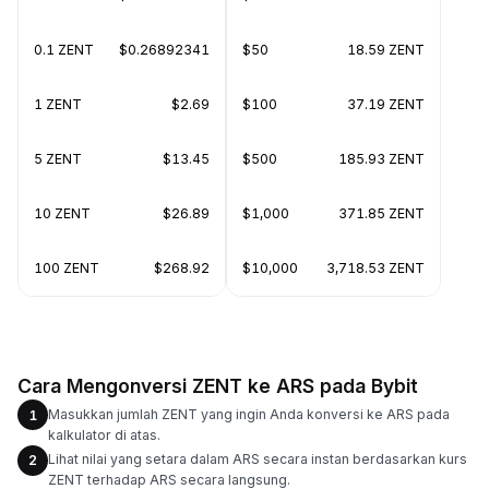
0.1 ZENT
$0.26892341
$50
18.59 ZENT
1 ZENT
$2.69
$100
37.19 ZENT
5 ZENT
$13.45
$500
185.93 ZENT
10 ZENT
$26.89
$1,000
371.85 ZENT
100 ZENT
$268.92
$10,000
3,718.53 ZENT
Cara Mengonversi ZENT ke ARS pada Bybit
Masukkan jumlah ZENT yang ingin Anda konversi ke ARS pada
1
kalkulator di atas.
Lihat nilai yang setara dalam ARS secara instan berdasarkan kurs
2
ZENT terhadap ARS secara langsung.