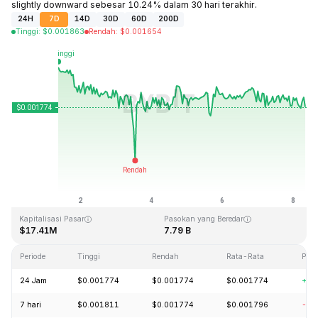
slightly downward sebesar 10.24% dalam 30 hari terakhir.
24H
7D
14D
30D
60D
200D
Tinggi
:
$
0.001863
Rendah
:
$
0.001654
Terakhir Diperbarui: 2026-08-08, 08:14 GMT+0
Rekor Tertinggi (ATH)
Rendah Sepanjang Waktu (ATL)
$0.045317
$0.001638
Kapitalisasi Pasar
Pasokan yang Beredar
$17.41M
7.79 B
Periode
Tinggi
Rendah
Rata-Rata
Per
24 Jam
$0.001774
$0.001774
$0.001774
+0.
7 hari
$0.001811
$0.001774
$0.001796
-4.