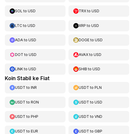
SOL
to
USD
TRX
to
USD
LTC
to
USD
XRP
to
USD
ADA
to
USD
DOGE
to
USD
DOT
to
USD
AVAX
to
USD
LINK
to
USD
SHIB
to
USD
Koin Stabil ke Fiat
USDT
to
INR
USDT
to
PLN
USDT
to
RON
USDT
to
USD
USDT
to
PHP
USDT
to
VND
USDT
to
EUR
USDT
to
GBP