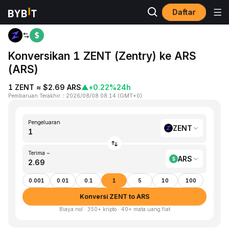
Daftar
Beranda
ZENT to ARS
Konversikan 1 ZENT (Zentry) ke ARS
(ARS)
1 ZENT ≈ $2.69 ARS
▲
+0.22%
24h
Pembaruan Terakhir
：
2026/08/08 08:14
(
GMT+0
)
Pengeluaran
ZENT
Terima ~
ARS
0.001
0.01
0.1
1
5
10
100
Konversi ZENT to ARS
Biaya nol · 350+ kripto · 40+ mata uang fiat