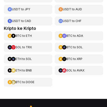
USDT
to
JPY
USDT
to
AUD
USDT
to
CAD
USDT
to
CHF
Kripto ke Kripto
BTC
to
ETH
BTC
to
ADA
SOL
to
TRX
BTC
to
SOL
ETH
to
SOL
BTC
to
XRP
ETH
to
BNB
SOL
to
AVAX
BTC
to
DOGE