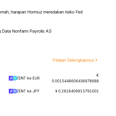
lemah, harapan Hormuz meredakan risiko Fed
g Data Nonfarm Payrolls AS
Pelajari Selengkapnya
€
ZENT ke EUR
0.0015448606436978688
ZENT ke JPY
¥ 0.2818409915791001