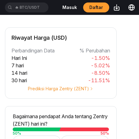
Daftar
Masuk
🔥
BTC/USDT
Riwayat Harga (USD)
Perbandingan Data
% Perubahan
Hari Ini
-1.50%
7 hari
-5.02%
14 hari
-8.50%
30 hari
-11.51%
Prediksi Harga Zentry (ZENT)
Bagaimana pendapat Anda tentang Zentry
(ZENT) hari ini?
50
%
50
%