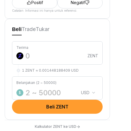
Positif
Negatif
Catatan: Informasi ini hanya untuk referensi.
Trade
Tukar
Beli
Terima
ZENT
1 ZENT ≈ 0.001448188409 USD
Belanjakan (2 ~ 50000)
USD
$
Beli ZENT
→
Kalkulator ZENT ke USD