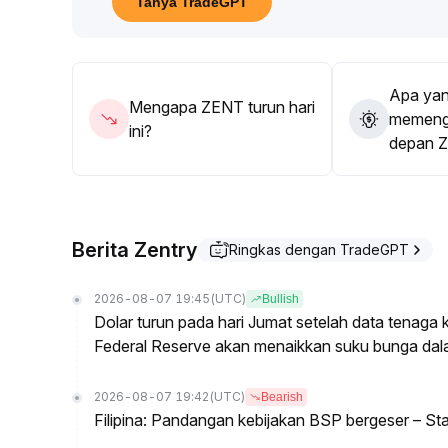
Tanya TradeGPT
Apa yan
Mengapa ZENT turun hari
memenga
ini?
depan 
Berita Zentry
Ringkas dengan TradeGPT
2026-08-07 19:45
(UTC)
Bullish
Dolar turun pada hari Jumat setelah data tenag
Federal Reserve akan menaikkan suku bunga dal
2026-08-07 19:42
(UTC)
Bearish
Filipina: Pandangan kebijakan BSP bergeser – St