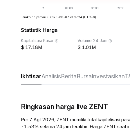
Terakhir diperbarui: 2026-08-07 23:37:24
(UTC+0)
Statistik Harga
Kapitalisasi Pasar
Volume 24 Jam
17.18M
1.01M
Ikhtisar
Analisis
Berita
Bursa
Investasikan
T
Ringkasan harga live ZENT
Per 7 Agt 2026, ZENT memiliki total kapitalisasi p
-1.53% selama 24 jam terakhir. Harga ZENT saat i