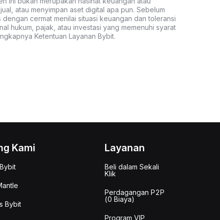
ten ini bukan merupakan nasihat keuangan atau
al, atau menyimpan aset digital apa pun. Sebelum
s dengan cermat menilai situasi keuangan dan toleransi
nal hukum, pajak, atau investasi yang memenuhi syarat
lengkapnya Ketentuan Layanan Bybit.
ng Kami
Layanan
Bybit
Beli dalam Sekali
Klik
antle
Perdagangan P2P
(0 Biaya)
s Bybit
Program VIP