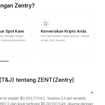
ngan Zentry?
sar Spot Kami
Konversikan Kripto Anda
ripto dengan harga
Konversi kripto tanpa biaya—cepat,
—tanpa penundaan.
aman, dan mudah.
D
d
j
 (T&J) tentang ZENT(Zentry)
at ini adalah $0.00177042. Selama 24 jam terakhir,
76813 dan level tertinggi $0.00181549, disertai dengan