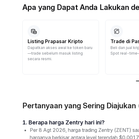
Apa yang Dapat Anda Lakukan de
a
Listing Prapasar Kripto
Trade di Pa
Dapatkan akses awal ke token baru
Beli dan jual k
—trade sebelum masuk listing
Spot real-time
p
secara resmi.
ksikan
Pertanyaan yang Sering Diajukan
1. Berapa harga Zentry hari ini?
Per 8 Agt 2026, harga trading Zentry (ZENT) sa
harganya berkisar antara level terendah $0.001