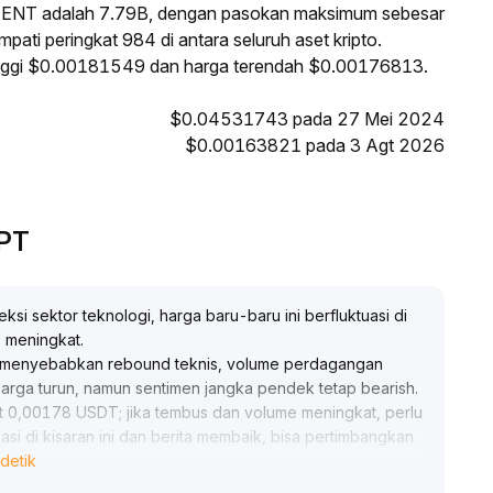
 ZENT adalah 7.79B, dengan pasokan maksimum sebesar
ati peringkat 984 di antara seluruh aset kripto.
tinggi $0.00181549 dan harga terendah $0.00176813.
$0.04531743 pada 27 Mei 2024
$0.00163821 pada 3 Agt 2026
GPT
i sektor teknologi, harga baru-baru ini berfluktuasi di
s meningkat
.
ta menyebabkan rebound teknis, volume perdagangan
harga turun, namun sentimen jangka pendek tetap bearish
.
 0,00178 USDT; jika tembus dan volume meningkat, perlu
idasi di kisaran ini dan berita membaik, bisa pertimbangkan
detik