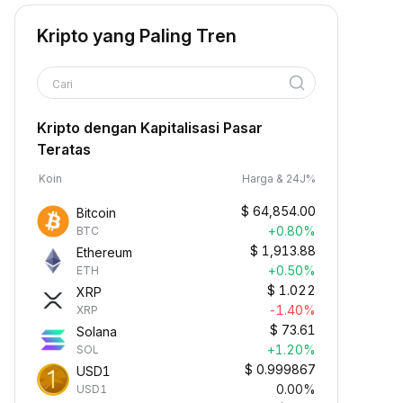
Kripto yang Paling Tren
Cari
Kripto dengan Kapitalisasi Pasar
Teratas
Koin
Harga & 24J%
$
64,854.00
Bitcoin
+0.80%
BTC
$
1,913.88
Ethereum
+0.50%
ETH
$
1.022
XRP
-1.40%
XRP
$
73.61
Solana
+1.20%
SOL
$
0.999867
USD1
0.00%
USD1