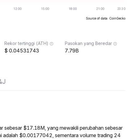
Source of data: CoinGecko
Rekor tertinggi (ATH)
Pasokan yang Beredar
0.04531743
7.79B
&J
asar sebesar $17.18M, yang mewakili perubahan sebesar
ni adalah $0.00177042, sementara volume trading 24