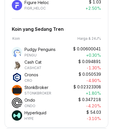
$
1.03
Figure Heloc
+2.50%
FIGR_HELOC
Koin yang Sedang Tren
Koin
Harga & 24J%
$
0.00600041
Pudgy Penguins
+0.30%
PENGU
$
0.094891
Cash Cat
-1.30%
CASHCAT
$
0.050539
Cronos
-4.90%
CRO
$
0.02323308
StonkBroker
+1.80%
STONKBROKER
$
0.347218
Ondo
-4.20%
ONDO
$
54.03
Hyperliquid
-3.10%
HYPE