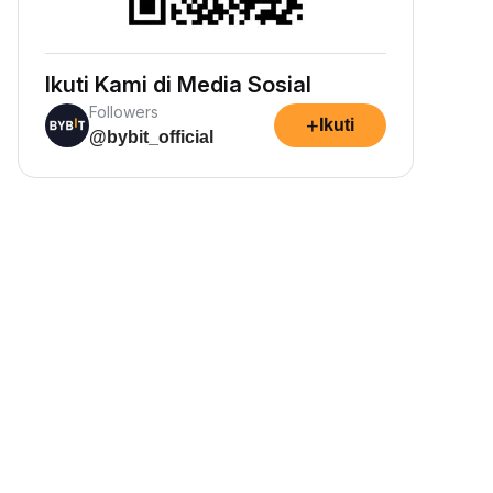
Ikuti Kami di Media Sosial
Followers
+
Ikuti
@bybit_official
Dapatkan Kripto secara
Pasif
apatkan hadiah pasif—cukup
epositkan dana Anda dan saksikan
umlahnya bertumbuh.