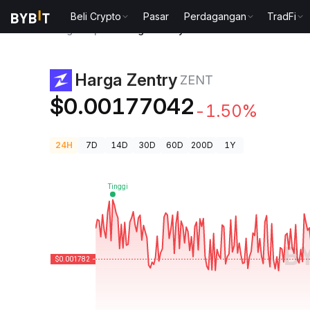
Beli Crypto
Pasar
Perdagangan
TradFi
Harga Kripto
Harga Zentry ZENT
Harga Zentry
ZENT
$0.00177042
-1.50%
24H
7D
14D
30D
60D
200D
1Y