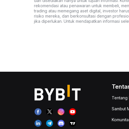
dan disediakan hanya untuk tujuan informasi. Kon
rekomendasi atau penawaran untuk membeli, menju
trading atau memegang aset digital, investor haru
risiko mereka, dan berkonsultasi dengan profesio
jika diperlukan. Untuk mendapatkan informasi se
Tenta
Tentang 
Sambut M
Komunita