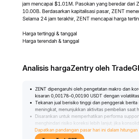
jam mencapai $1.01M. Pasokan yang beredar dari
10.00B. Berdasarkan kapitalisasi pasar, ZENT menemp
Selama 24 jam terakhir, ZENT mencapai harga ter
Harga tertinggi & tanggal
Harga terendah & tanggal
Analisis hargaZentry oleh Trade
ZENT dipengaruhi oleh pengetatan makro dan koreks
kisaran 0,00178–0,00190 USDT dengan volatilita
Tekanan jual berisiko tinggi dan penggerak beri
meningkat, menunjukkan aktivitas pembelian saat 
Disarankan untuk memperhatikan performa support
menghindari risiko koreksi lebih lanjut; jika konsol
Dapatkan pandangan pasar hari ini dalam hitungan 
peluang rebound bertahap
.