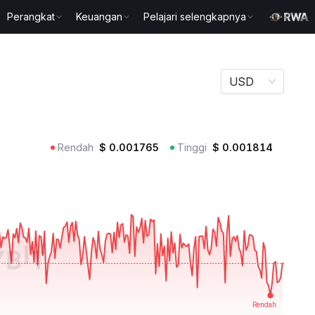
Perangkat
Keuangan
Pelajari selengkapnya
USD
Rendah
$
0.001765
Tinggi
$
0.001814