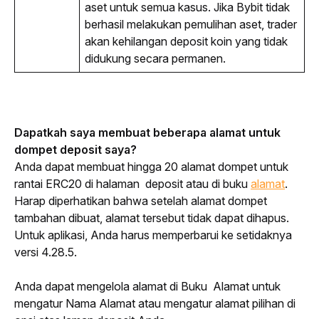
aset untuk semua kasus. Jika Bybit tidak 
berhasil melakukan pemulihan aset, 
trader
akan kehilangan deposit koin yang tidak 
didukung secara permanen.  
Dapatkah saya membuat beberapa alamat untuk 
dompet deposit saya? 
Anda dapat membuat hingga 20 alamat dompet untuk 
rantai ERC20 di halaman  deposit atau di buku 
alamat
. 
Harap diperhatikan bahwa setelah alamat dompet 
tambahan dibuat, alamat tersebut tidak dapat dihapus. 
Untuk aplikasi, Anda harus memperbarui ke setidaknya 
versi 4.28.5.
Anda dapat mengelola alamat di Buku  Alamat untuk 
mengatur Nama Alamat atau mengatur alamat pilihan di 