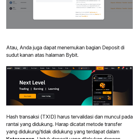
Atau, Anda juga dapat menemukan bagian Deposit di 
sudut kanan atas halaman Bybit.
Hash transaksi (TXID) harus tervalidasi dan muncul pada 
rantai yang didukung. Harap dicatat metode transfer 
yang didukung/tidak didukung yang terdapat dalam 
Keterangan
. Untuk deposit yang dilakukan dengan 