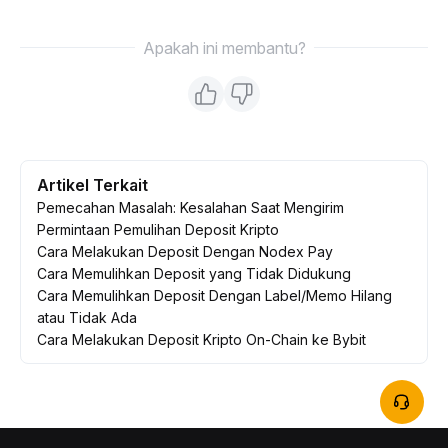
Apakah ini membantu?
Artikel Terkait
Pemecahan Masalah: Kesalahan Saat Mengirim
Permintaan Pemulihan Deposit Kripto
Cara Melakukan Deposit Dengan Nodex Pay
Cara Memulihkan Deposit yang Tidak Didukung
Cara Memulihkan Deposit Dengan Label/Memo Hilang
atau Tidak Ada
Cara Melakukan Deposit Kripto On-Chain ke Bybit