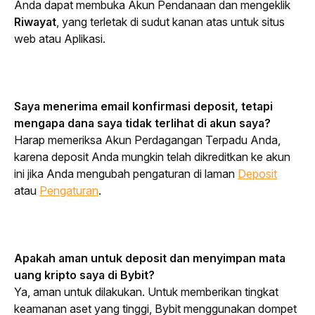
Anda dapat membuka Akun Pendanaan dan mengeklik 
Riwayat
, yang terletak di sudut kanan atas untuk situs 
web atau Aplikasi. 
Saya menerima email konfirmasi deposit, tetapi 
mengapa dana saya tidak terlihat di akun saya?
Harap memeriksa Akun Perdagangan Terpadu Anda, 
karena deposit Anda mungkin telah dikreditkan ke akun 
ini jika Anda mengubah pengaturan di laman 
Deposit
atau 
Pengaturan
.
Apakah aman untuk deposit dan menyimpan mata 
uang kripto saya di Bybit?
Ya, aman untuk dilakukan. Untuk memberikan tingkat 
keamanan aset yang tinggi, Bybit menggunakan dompet 