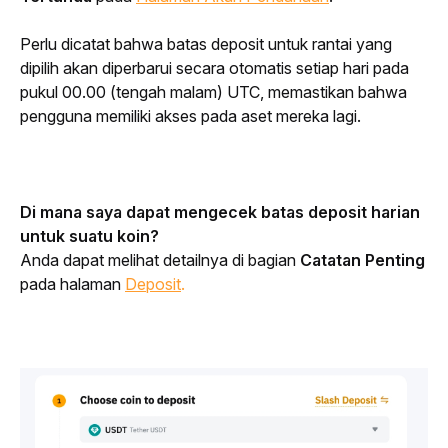
Perlu dicatat bahwa batas deposit untuk rantai yang 
dipilih akan diperbarui secara otomatis setiap hari pada 
pukul 00.00 (tengah malam) UTC, memastikan bahwa 
pengguna memiliki akses pada aset mereka lagi.
Di mana saya dapat mengecek batas deposit harian 
untuk suatu koin?
Anda dapat melihat detailnya di bagian 
Catatan Penting
pada halaman 
Deposit
.