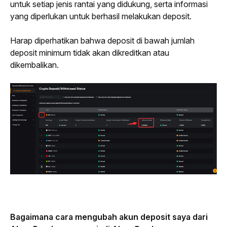
untuk setiap jenis rantai yang didukung, serta informasi 
yang diperlukan untuk berhasil melakukan deposit.
Harap diperhatikan bahwa deposit di bawah jumlah 
deposit minimum tidak akan dikreditkan atau 
dikembalikan.
Bagaimana cara mengubah akun deposit saya dari 