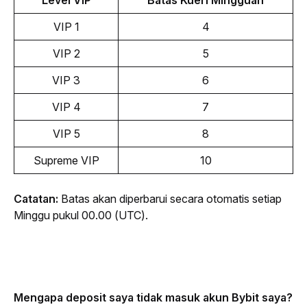
VIP 1
4
VIP 2
5
VIP 3
6
VIP 4
7
VIP 5
8
Supreme VIP
10
Catatan:
 Batas akan diperbarui secara otomatis setiap 
Minggu pukul 00.00 (UTC). 
Mengapa deposit saya tidak masuk akun Bybit saya? 