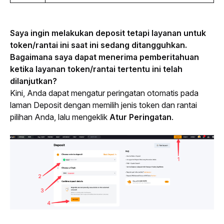
Saya ingin melakukan deposit tetapi layanan untuk 
token/rantai ini saat ini sedang ditangguhkan. 
Bagaimana saya dapat menerima pemberitahuan 
ketika layanan token/rantai tertentu ini telah 
dilanjutkan?
Kini, Anda dapat mengatur peringatan otomatis pada 
laman Deposit dengan memilih jenis token dan rantai 
pilihan Anda, lalu mengeklik 
Atur Peringatan
. 