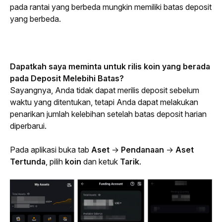
pada rantai yang berbeda mungkin memiliki batas deposit 
yang berbeda. 
Dapatkah saya meminta untuk rilis koin yang berada 
pada Deposit Melebihi Batas?
Sayangnya, Anda tidak dapat merilis deposit sebelum 
waktu yang ditentukan, tetapi Anda dapat melakukan 
penarikan jumlah kelebihan setelah batas deposit harian 
diperbarui.
Pada aplikasi buka tab 
Aset 
→ 
Pendanaan 
→ 
Aset 
Tertunda
, pilih 
koin 
dan ketuk 
Tarik
.