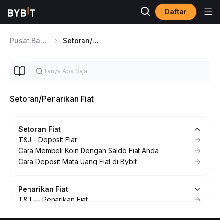
Daftar
Pusat Bantuan
Setoran/Penarikan Fiat
Setoran/Penarikan Fiat
Setoran Fiat
T&J - Deposit Fiat
Cara Membeli Koin Dengan Saldo Fiat Anda
Cara Deposit Mata Uang Fiat di Bybit
Penarikan Fiat
T&J — Penarikan Fiat
Cara Melakukan Penarikan Mata Uang Fiat di Bybit