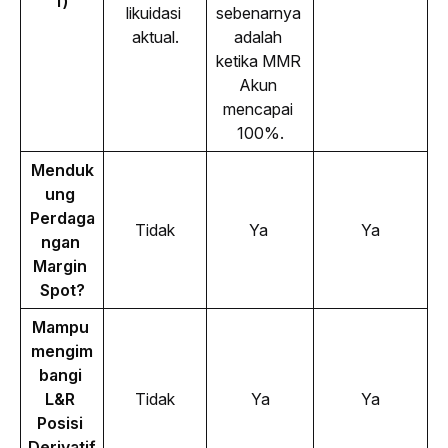
f)
likuidasi 
sebenarnya 
aktual.
adalah 
ketika MMR 
Akun 
mencapai 
100%.
Menduk
ung 
Perdaga
Tidak
Ya 
Ya
ngan 
Margin 
Spot?
Mampu 
mengim
bangi 
L&R 
Tidak
Ya
Ya
Posisi 
Derivatif