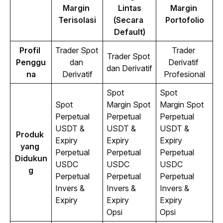
Margin 
Lintas
Margin 
Terisolasi
(Secara 
Portofolio
Default)
Profil 
Trader Spot 
Trader 
Trader Spot 
Penggu
dan 
Derivatif 
dan Derivatif
na
Derivatif
Profesional
Spot
Spot
Spot
Margin Spot
Margin Spot
Perpetual
Perpetual
Perpetual
USDT &
USDT &
USDT &
Produk 
Expiry
Expiry
Expiry
yang 
Perpetual
Perpetual
Perpetual
Didukun
USDC
USDC
USDC
g
Perpetual
Perpetual
Perpetual
Invers &
Invers &
Invers &
Expiry
Expiry
Expiry
Opsi
Opsi