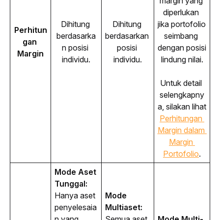
margin yang 
diperlukan 
Dihitung 
Dihitung 
jika portofolio 
Perhitun
berdasarka
berdasarkan 
seimbang 
gan 
n posisi 
posisi 
dengan posisi 
Margin
individu.
individu.
lindung nilai.
Untuk detail 
selengkapny
a, silakan lihat
Perhitungan 
Margin dalam 
Margin 
Portofolio
.
Mode Aset 
Tunggal: 
Hanya aset 
Mode 
penyelesaia
Multiaset:
n yang 
Semua aset 
Mode Multi-