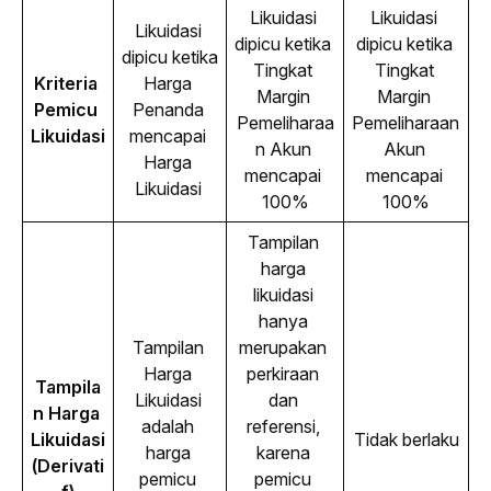
Likuidasi 
Likuidasi 
Likuidasi 
dipicu ketika 
dipicu ketika 
dipicu ketika 
Tingkat 
Tingkat 
Kriteria 
Harga 
Margin 
Margin 
Pemicu 
Penanda 
Pemeliharaa
Pemeliharaan 
Likuidasi
mencapai 
n Akun 
Akun 
Harga 
mencapai 
mencapai 
Likuidasi 
100%
100%
Tampilan 
harga 
likuidasi 
hanya 
Tampilan 
merupakan 
Harga 
perkiraan 
Tampila
Likuidasi 
dan 
n Harga 
adalah 
referensi, 
Likuidasi 
Tidak berlaku
harga 
karena 
(Derivati
pemicu 
pemicu 