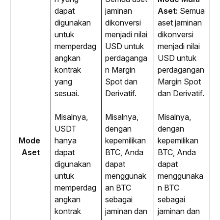
dapat 
jaminan 
Aset:
 Semua 
digunakan 
dikonversi 
aset jaminan 
untuk 
menjadi nilai 
dikonversi 
memperdag
USD untuk 
menjadi nilai 
angkan 
perdaganga
USD untuk 
kontrak 
n Margin 
perdagangan 
yang 
Spot dan 
Margin Spot 
sesuai. 
Derivatif.
dan Derivatif.
Misalnya, 
Misalnya, 
Misalnya, 
USDT 
dengan 
dengan 
Mode 
hanya 
kepemilikan 
kepemilikan 
Aset
dapat 
BTC, Anda 
BTC, Anda 
digunakan 
dapat 
dapat 
untuk 
menggunak
menggunaka
memperdag
an BTC 
n BTC 
angkan 
sebagai 
sebagai 
kontrak 
jaminan dan 
jaminan dan 