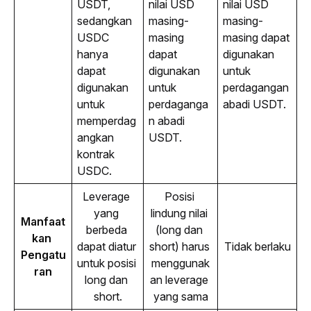
USDT, 
nilai USD 
nilai USD 
sedangkan 
masing-
masing-
USDC 
masing 
masing dapat 
hanya 
dapat 
digunakan 
dapat 
digunakan 
untuk 
digunakan 
untuk 
perdagangan 
untuk 
perdaganga
abadi USDT.
memperdag
n abadi 
angkan 
USDT.
kontrak 
USDC.
Leverage 
Posisi 
yang 
lindung nilai 
Manfaat
berbeda 
(long dan 
kan 
dapat diatur 
short) harus 
Tidak berlaku
Pengatu
untuk posisi 
menggunak
ran
long dan 
an leverage 
short.
yang sama