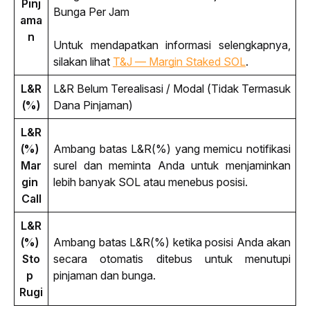
Pinj
Bunga Per Jam
ama
n
Untuk mendapatkan informasi selengkapnya, 
silakan lihat 
T&J — Margin Staked SOL
.
L&R
L&R Belum Terealisasi / Modal (Tidak Termasuk 
(%)
Dana Pinjaman)
L&R
(%) 
Ambang batas L&R(%) yang memicu notifikasi 
Mar
surel dan meminta Anda untuk menjaminkan 
gin 
lebih banyak SOL atau menebus posisi.
Call
L&R
(%) 
Ambang batas L&R(%) ketika posisi Anda akan 
Sto
secara otomatis ditebus untuk menutupi 
p 
pinjaman dan bunga.
Rugi