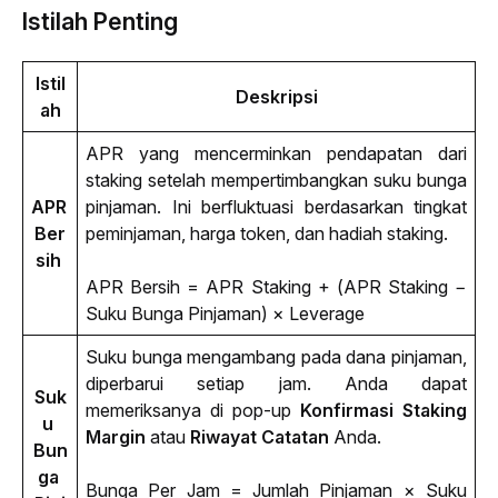
Istilah Penting
Istil
Deskripsi
ah
APR yang mencerminkan pendapatan dari 
staking
 setelah mempertimbangkan suku bunga 
APR 
pinjaman. Ini berfluktuasi berdasarkan tingkat 
Ber
peminjaman, harga token, dan hadiah 
staking
.
sih 
APR Bersih = APR Staking + (APR 
Staking 
− 
Suku Bunga Pinjaman) × 
Leverage
Suku bunga mengambang pada dana pinjaman, 
diperbarui setiap jam. Anda dapat 
Suk
memeriksanya di pop-up 
Konfirmasi Staking 
u 
Margin
 atau 
Riwayat Catatan
 Anda.
Bun
ga 
Bunga Per Jam = Jumlah Pinjaman × Suku 